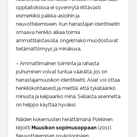
oppilaitoksissa ei syvennytä riittävästi
esimerkiksi palkka-asioihin ja
neuvottelemiseen. Kun harrastajan identiteetin
omaava henkilö alkaa toimia
ammattilaistasolla, ongelmaksi muodostuvat
tietämättömyys ja minäkuva.
– Ammattimainen toiminta ja rahasta
puhuminen voivat tuntua väärältä, jos on
harrastajamuusikon identiteetti. Asiat voi ottaa
henkilökohtaisesti ja miettiä, että tykätäänkö
minusta ja kelpaanko minä. Sellaista asennetta
on helppo käyttää hyväksi.
Näiden kokemusten herättämänä Pokkinen
kirjoitti
Muusikon sopimusoppaan
(2011).
Neuvottelemisen psykologiseen