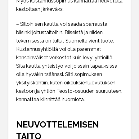
Myös kustannussopimus kannattaa neuvotella
kestoltaan järkeväksi.
– Silloin sen kautta voi saada sparrausta
biisinkirjoitustaitoihin. Biiseistä ja niiden
tekemisestä on tullut Suomelle vientituote.
Kustannusyhtiöillä voi olla paremmat
kansainväliset verkostot kuin levy-yhtiöillä.
Sitä kautta yhteistyö voi joissain tapauksissa
olla hyväkin tsäänssi. Silti sopimuksen
yksityiskohtiin, kuten oikeuksienluovutuksen
kestoon ja yhtiön Teosto-osuuden suuruuteen,
kannattaa kiinnittää huomiota.
NEUVOTTELEMISEN
TAITO