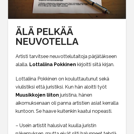
ÄLÄ PELKÄÄ
NEUVOTELLA
Artisti tarvitsee neuvottelutaitoja pärjätäkseen
alalla.
Lottaliina Pokkinen
kirjoitti siitä kirjan.
Lottaliina Pokkinen on kouluttautunut sekä
viulistiksi että juristiksi. Kun hän aloitti työt
Muusikkojen liiton
juristina, hänen
aikomuksenaan oli panna artistien asiat kerralla
kuntoon. Se haave kuitenkin kaatui nopeasti.
– Usein artistit halusivat kuulla juristin
näkemyksen, mutta eivät silti halunneet tehdä