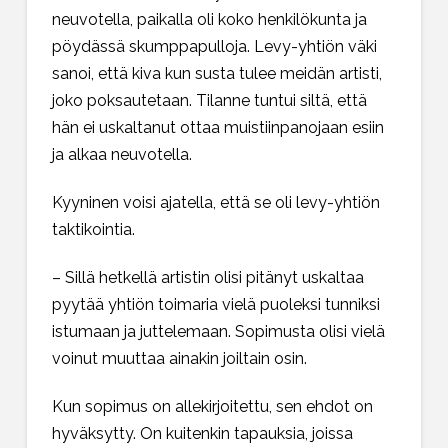
neuvotella, paikalla oli koko henkilökunta ja
pöydässä skumppapulloja. Levy-yhtiön väki
sanoi, että kiva kun susta tulee meidän artisti,
joko poksautetaan. Tilanne tuntui siltä, että
hän ei uskaltanut ottaa muistiinpanojaan esiin
ja alkaa neuvotella.
Kyyninen voisi ajatella, että se oli levy-yhtiön
taktikointia.
– Sillä hetkellä artistin olisi pitänyt uskaltaa
pyytää yhtiön toimaria vielä puoleksi tunniksi
istumaan ja juttelemaan. Sopimusta olisi vielä
voinut muuttaa ainakin joiltain osin.
Kun sopimus on allekirjoitettu, sen ehdot on
hyväksytty. On kuitenkin tapauksia, joissa