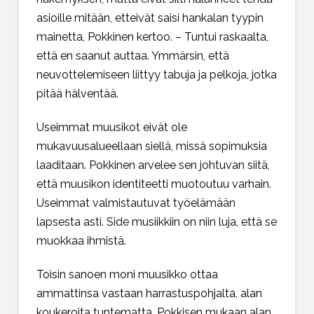
asioille mitään, etteivät saisi hankalan tyypin
mainetta, Pokkinen kertoo. – Tuntui raskaalta,
että en saanut auttaa. Ymmärsin, että
neuvottelemiseen liittyy tabuja ja pelkoja, jotka
pitää hälventää.
Useimmat muusikot eivät ole
mukavuusalueellaan siellä, missä sopimuksia
laaditaan. Pokkinen arvelee sen johtuvan siitä,
että muusikon identiteetti muotoutuu varhain.
Useimmat valmistautuvat työelämään
lapsesta asti. Side musiikkiin on niin luja, että se
muokkaa ihmistä.
Toisin sanoen moni muusikko ottaa
ammattinsa vastaan harrastuspohjalta, alan
koukeroita tuntematta. Pokkisen mukaan alan