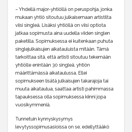
– Yhdellä major-yhtiöllä on peruspohja, jonka
mukaan yhtiö sitoutuu julkaisemaan artistilta
viisi singleä. Lisäksi yhtiöllä on viisi optiota
jatkaa sopimusta aina uudella viiden singlen
paketilla. Sopimuksessa ei kuitenkaan puhuta
singlejulkaisujen aikatauluista mitään. Tämä
tarkoittaa sitä, että artisti sitoutuu tekemään
yhtiölle enintään 30 singleä, yhtiön
määrittämässä aikataulussa. Ellei
sopimukseen lisätä julkaisujen takarajoja tai
muuta aikataulua, saattaa artisti pahimmassa
tapauksessa olla sopimuksessa kiinni jopa
vuosikymmeniä.
Tunnetuin kynnyskysymys
levytyssopimusasioissa on se, edellyttääkö