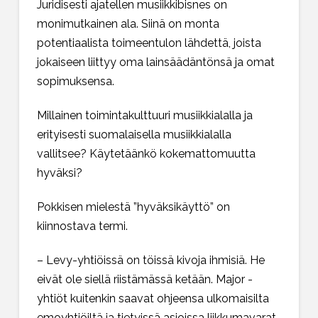
Juridisesti ajatellen musiikkibisnes on
monimutkainen ala. Siinä on monta
potentiaalista toimeentulon lähdettä, joista
jokaiseen liittyy oma lainsäädäntönsä ja omat
sopimuksensa.
Millainen toimintakulttuuri musiikkialalla ja
erityisesti suomalaisella musiikkialalla
vallitsee? Käytetäänkö kokemattomuutta
hyväksi?
Pokkisen mielestä ”hyväksikäyttö” on
kiinnostava termi.
– Levy-yhtiöissä on töissä kivoja ihmisiä. He
eivät ole siellä riistämässä ketään. Major -
yhtiöt kuitenkin saavat ohjeensa ulkomaisilta
emoyhtiöiltä ja tietyissä asioissa liikkumavarat