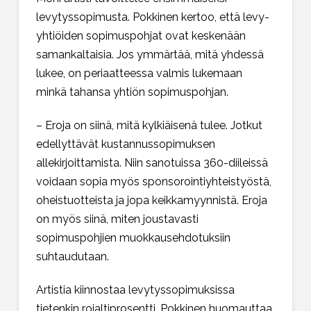
levytyssopimusta. Pokkinen kertoo, että levy-
yhtiöiden sopimuspohjat ovat keskenään
samankaltaisia. Jos ymmärtää, mitä yhdessä
lukee, on periaatteessa valmis lukemaan
minkä tahansa yhtiön sopimuspohjan.
– Eroja on siinä, mitä kylkiäisenä tulee. Jotkut
edellyttävät kustannussopimuksen
allekirjoittamista. Niin sanotuissa 360-diileissä
voidaan sopia myös sponsorointiyhteistyöstä,
oheistuotteista ja jopa keikkamyynnistä. Eroja
on myös siinä, miten joustavasti
sopimuspohjien muokkausehdotuksiin
suhtaudutaan.
Artistia kiinnostaa levytyssopimuksissa
tietenkin rojaltiprosentti. Pokkinen huomauttaa,