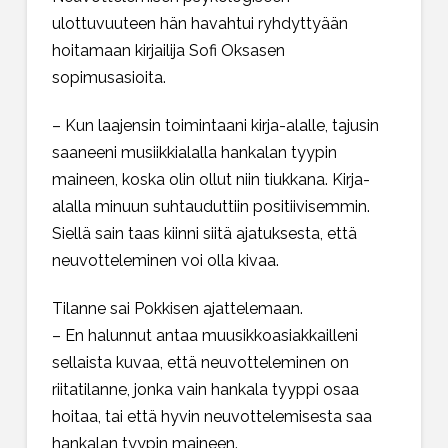
ulottuvuuteen hän havahtui ryhdyttyään
hoitamaan kirjailija Sofi Oksasen
sopimusasioita.
– Kun laajensin toimintaani kirja-alalle, tajusin
saaneeni musiikkialalla hankalan tyypin
maineen, koska olin ollut niin tiukkana. Kirja-
alalla minuun suhtauduttiin positiivisemmin.
Siellä sain taas kiinni siitä ajatuksesta, että
neuvotteleminen voi olla kivaa.
Tilanne sai Pokkisen ajattelemaan.
– En halunnut antaa muusikkoasiakkailleni
sellaista kuvaa, että neuvotteleminen on
riitatilanne, jonka vain hankala tyyppi osaa
hoitaa, tai että hyvin neuvottelemisesta saa
hankalan tyypin maineen.