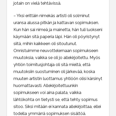
jotain on vielä tehtävissä.
– Yksi erittäin nimekäs artisti oli solminut
uransa alussa pitkän ja kattavan sopimuksen.
Kun hän sai nimeä ja mainetta, hän tuli luokseni
käymään sitä paperia läpi. Hän oli pöyristynyt
siitä, mihin kaikkeen oli sitoutunut.
Onnistuimme neuvottelemaan sopimukseen
muutoksia, vaikka se oli jo allekirjoitettu. Myös
yhtiön toimitusjohtaja oli sitä mieltä, että
muutoksiin suostuminen oli järkevää, koska
muuten artistin luottamus yhtiöön olisi kärsinyt
huomattavasti. Allekirjoitettuunkin
sopimukseen voi aina palata, vaikka
lähtökohta on tietysti se, että tehty sopimus
sitoo. Siksi mitään ei kannata allekirjoittaa, ellei
todella ymmärrä sopimuksen sisältöä.