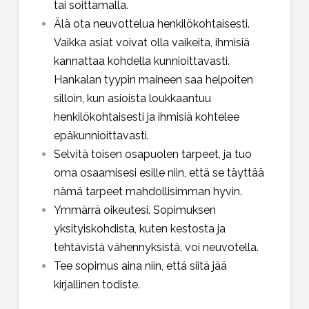
tai soittamalla.
Älä ota neuvottelua henkilökohtaisesti.
Vaikka asiat voivat olla vaikeita, ihmisiä
kannattaa kohdella kunnioittavasti.
Hankalan tyypin maineen saa helpoiten
silloin, kun asioista loukkaantuu
henkilökohtaisesti ja ihmisiä kohtelee
epäkunnioittavasti.
Selvitä toisen osapuolen tarpeet, ja tuo
oma osaamisesi esille niin, että se täyttää
nämä tarpeet mahdollisimman hyvin.
Ymmärrä oikeutesi. Sopimuksen
yksityiskohdista, kuten kestosta ja
tehtävistä vähennyksistä, voi neuvotella.
Tee sopimus aina niin, että siitä jää
kirjallinen todiste.