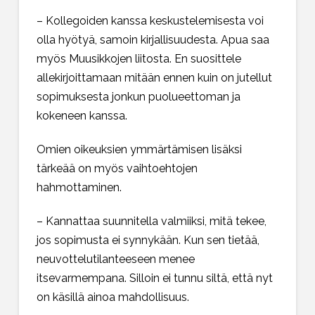
– Kollegoiden kanssa keskustelemisesta voi
olla hyötyä, samoin kirjallisuudesta. Apua saa
myös Muusikkojen liitosta. En suosittele
allekirjoittamaan mitään ennen kuin on jutellut
sopimuksesta jonkun puolueettoman ja
kokeneen kanssa.
Omien oikeuksien ymmärtämisen lisäksi
tärkeää on myös vaihtoehtojen
hahmottaminen.
– Kannattaa suunnitella valmiiksi, mitä tekee,
jos sopimusta ei synnykään. Kun sen tietää,
neuvottelutilanteeseen menee
itsevarmempana. Silloin ei tunnu siltä, että nyt
on käsillä ainoa mahdollisuus.