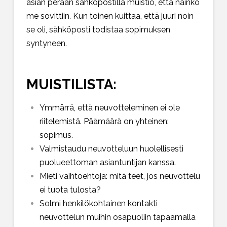
asian perään sähköpostilla muistio, että näinkö
me sovittiin. Kun toinen kuittaa, että juuri noin
se oli, sähköposti todistaa sopimuksen
syntyneen.
MUISTILISTA:
Ymmärrä, että neuvotteleminen ei ole
riitelemistä. Päämäärä on yhteinen:
sopimus.
Valmistaudu neuvotteluun huolellisesti
puolueettoman asiantuntijan kanssa.
Mieti vaihtoehtoja: mitä teet, jos neuvottelu
ei tuota tulosta?
Solmi henkilökohtainen kontakti
neuvottelun muihin osapuoliin tapaamalla