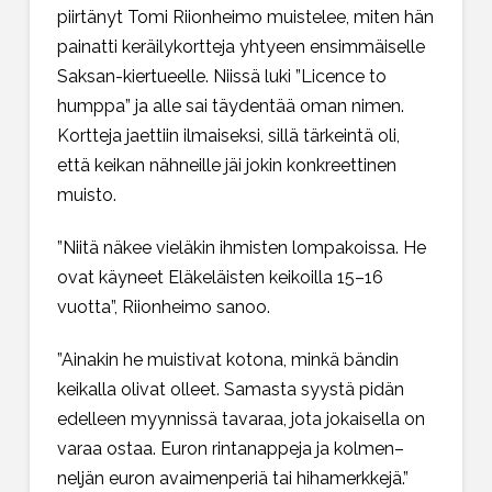
piirtänyt Tomi Riionheimo muistelee, miten hän
painatti keräilykortteja yhtyeen ensimmäiselle
Saksan-kiertueelle. Niissä luki ”Licence to
humppa” ja alle sai täydentää oman nimen.
Kortteja jaettiin ilmaiseksi, sillä tärkeintä oli,
että keikan nähneille jäi jokin konkreettinen
muisto.
”Niitä näkee vieläkin ihmisten lompakoissa. He
ovat käyneet Eläkeläisten keikoilla 15–16
vuotta”, Riionheimo sanoo.
”Ainakin he muistivat kotona, minkä bändin
keikalla olivat olleet. Samasta syystä pidän
edelleen myynnissä tavaraa, jota jokaisella on
varaa ostaa. Euron rintanappeja ja kolmen–
neljän euron avaimenperiä tai hihamerkkejä.”