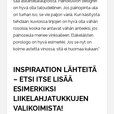
saa askartelukaupoista. Painokuvion designin
on hyvä olla taloudellinen. Jos painopinta-ala
on turhan iso, se vie paljon väriä. Kun käsityötä
tehdään, kuvioissa linjojen on hyvä olla vähän
rosoisia, koska ne antavat vähän anteeksi, jos
painoseula menee vinksalleen. Eläkeläisten
porologo on hyvä esimerkki. Jos se nyt on
kolme astetta vinossa, sitä ei huomaa kukaan.”
INSPIRAATION LÄHTEITÄ
– ETSI ITSE LISÄÄ
ESIMERKIKSI
LIIKELAHJATUKKUJEN
VALIKOIMISTA!