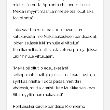
mielessä, mutta Apulanta ehti onneksi ensin.
Meidän myyntimäärillämme se olisi ollut aika
toivotonta.”
Joku saattaa muistaa 2000-luvun alun
katukuvasta Trio Niskalaukauksen bändipaidat,
joiden selässä luki ”minulle ei vittuilla”.
Kumikameli painatti vastavetona paitoja, joissa
luki ”minulle vittuillaan”.
”Meillä oli ollut jo edelliskesänä
selkäpainatuspaitoja, joissa luki ‘teurastusta ja
synkkää mieltä’. Tuota paitaa mietittiin
yhdessä, mutta kitaristi Jute Musikka sen keksi.
Sitä myytiin ihan mukavasti.”
Rohkaisuksi kaikille bändeille Riionheimo