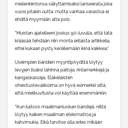
mielenkiintonsa säilyttämiseksi lanseerata joka
vuosi jotakin uutta, mutta vanhaa varastoa ei
ehditä myymään alta pois.
”Muistan ajatelleeni joskus 90-luvulla, että tätä
krääsää tehdään niin monta erilaista artikkelia,
ettei kukaan pysty keräilemään ikinä kaikkea.”
Useimpien bändien myyntipöydiltä löytyy
levyjen lisäksi lähinnä paitoja, rintamerkkejä ja
kangaskasseja. Eläkeläisten
oheistuotevalikoima on hyvä esimerkki siitä,
että mielikuvitusta voi käyttää enemmänkin.
”Kun katsoo maailmanluokan bändejä, niiltä
löytyy kaiken maailman eteismattoa ja
kahvimukia. Eikä tarvitse olla edes mikään