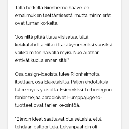
Tällä hetkellä Riionheimo haaveilee
emalimukien teettämisestä, mutta minimierät
ovat turhan korkeita.
”Jos niitä pitää tilata viisisataa, tällä
keikkatahdilla niitä riittäisi kymmeniksi vuosiksi,
vaikka miten halvalla myisi. Nuo äijäthän
ehtivät kuolla ennen sitä!”
Osa design-ideoista tulee Riionheimolta
itseltään, osa Eläkeläisiltä. Paljon ehdotuksia
tulee myös yleisöltä. Esimerkiksi Turbonegron
faniarmeijaa parodioivat Humppajugend-
tuotteet ovat fanien keksintöä.
”Bändin ideat saattavat olla sellaisia, että
tehdään pallogrillejä. Leivänpaahdin oli