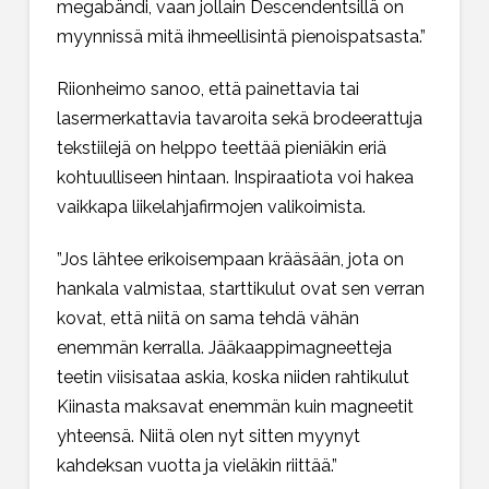
megabändi, vaan jollain Descendentsillä on
myynnissä mitä ihmeellisintä pienoispatsasta.”
Riionheimo sanoo, että painettavia tai
lasermerkattavia tavaroita sekä brodeerattuja
tekstiilejä on helppo teettää pieniäkin eriä
kohtuulliseen hintaan. Inspiraatiota voi hakea
vaikkapa liikelahjafirmojen valikoimista.
”Jos lähtee erikoisempaan krääsään, jota on
hankala valmistaa, starttikulut ovat sen verran
kovat, että niitä on sama tehdä vähän
enemmän kerralla. Jääkaappimagneetteja
teetin viisisataa askia, koska niiden rahtikulut
Kiinasta maksavat enemmän kuin magneetit
yhteensä. Niitä olen nyt sitten myynyt
kahdeksan vuotta ja vieläkin riittää.”