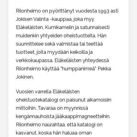
Riionheimo on pyörittänyt vuodesta 1993 asti
Jokisen Valinta
-kauppaa, joka myy
Eläkeläisten, Kumikamelin ja satunnaisesti
muidenkin yhtyeiden oheistuotteita. Hän
suunnittelee sekä valmistaa tai teettää
tuotteet, joita myydään keikoilla ja
verkkokaupassa. Eläkeläisten yhteydessä
Riionheimo käyttää ”humppanimeä” Pekka
Jokinen.
Vuosien varrella Eläkeläisten
oheistuotekatalogi on paisunut aikamoisiin
mittoihin. Tavaraa on myynnissä
kengännauhoista jääkaappimagneetteihin.
Riionheimo naurahtaa, että katalogi on
kasvanut, koska hän haluaa oman