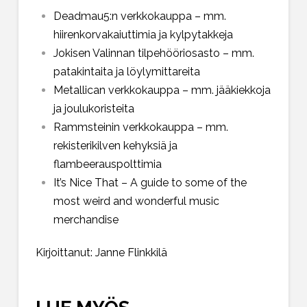
Deadmau5:n verkkokauppa
– mm.
hiirenkorvakaiuttimia ja kylpytakkeja
Jokisen Valinnan tilpehööriosasto
– mm.
patakintaita ja löylymittareita
Metallican verkkokauppa
– mm. jääkiekkoja
ja joulukoristeita
Rammsteinin verkkokauppa
– mm.
rekisterikilven kehyksiä ja
flambeerauspolttimia
It’s Nice That – A guide to some of the
most weird and wonderful music
merchandise
Kirjoittanut: Janne Flinkkilä