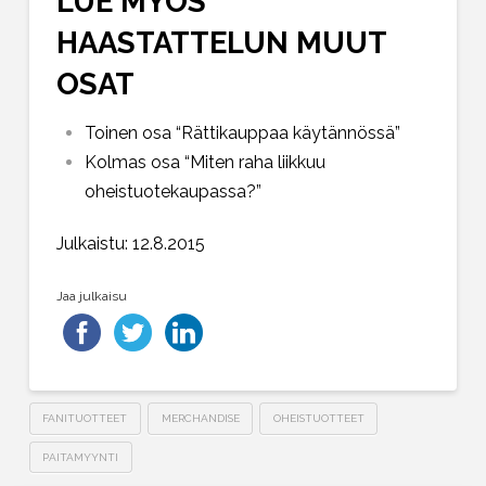
LUE MYÖS
HAASTATTELUN MUUT
OSAT
Toinen osa “Rättikauppaa käytännössä”
Kolmas osa “Miten raha liikkuu
oheistuotekaupassa?”
Julkaistu: 12.8.2015
Jaa julkaisu
FANITUOTTEET
MERCHANDISE
OHEISTUOTTEET
PAITAMYYNTI