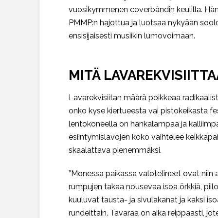
vuosikymmenen coverbändin keulilla. Hän o
PMMP:n hajottua ja luotsaa nykyään soolou
ensisijaisesti musiikin lumovoimaan.
MITÄ LAVAREKVISIITT
Lavarekvisiitan määrä poikkeaa radikaalis
onko kyse kiertueesta vai pistokeikasta fes
lentokoneella on hankalampaa ja kalliimpaa
esiintymislavojen koko vaihtelee keikkapaiko
skaalattava pienemmäksi.
”Monessa paikassa valotelineet ovat niin a
rumpujen takaa nousevaa isoa örkkiä, piil
kuuluvat tausta- ja sivulakanat ja kaksi is
rundeittain. Tavaraa on aika reippaasti, 