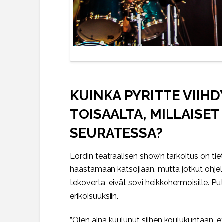
KUINKA PYRITTE VIIH
TOISAALTA, MILLAISE
SEURATESSA?
Lordin teatraalisen show’n tarkoitus on tiety
haastamaan katsojiaan, mutta jotkut ohjel
tekoverta, eivät sovi heikkohermoisille. P
erikoisuuksiin.
”Olen aina kuulunut siihen koulukuntaan, 