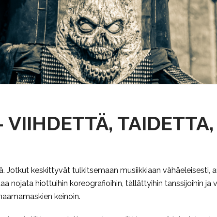
– VIIHDETTÄ, TAIDETT
yä. Jotkut keskittyvät tulkitsemaan musiikkiaan vähäeleisesti, ar
nojata hiottuihin koreografioihin, tällättyihin tanssijoihin ja v
a naamamaskien keinoin.