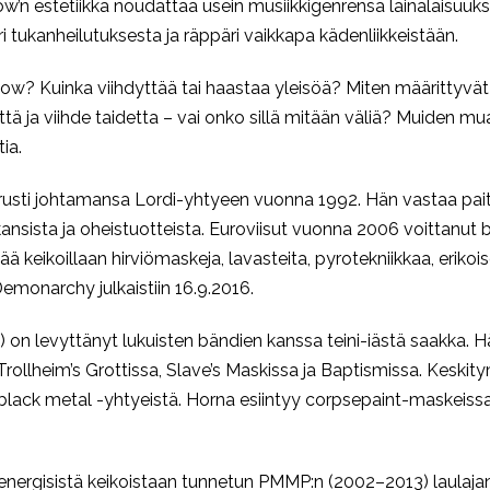
how’n estetiikka noudattaa usein musiikkigenrensä lainalaisuuk
i tukanheilutuksesta ja räppäri vaikkapa kädenliikkeistään.
how? Kuinka viihdyttää tai haastaa yleisöä? Miten määrittyvät
ttä ja viihde taidetta – vai onko sillä mitään väliä? Muiden m
ia.
rusti johtamansa Lordi-yhtyeen vuonna 1992. Hän vastaa pait
ansista ja oheistuotteista. Euroviisut vuonna 2006 voittanut bä
 keikoillaan hirviömaskeja, lavasteita, pyrotekniikkaa, erikois
monarchy julkaistiin 16.9.2016.
) on levyttänyt lukuisten bändien kanssa teini-iästä saakka. H
Trollheim’s Grottissa, Slave’s Maskissa ja Baptismissa. Keski
lack metal -yhtyeistä. Horna esiintyy corpsepaint-maskeissa 
energisistä keikoistaan tunnetun PMMP:n (2002–2013) laulaja