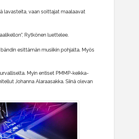
ä lavasteita, vaan soittajat maalaavat
aalikellon”, Rytkönen luettelee.
 bändin esittämän musiikin pohjalta. Myös
 turvalliselta. Myin entiset PMMP-keikka-
nnitellut Johanna Alaraasakka. Siinä olevan