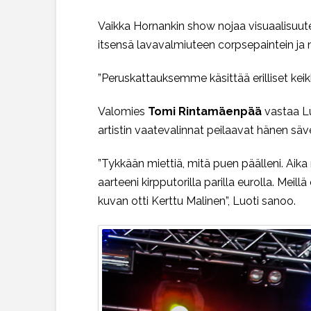
Vaikka Hornankin show nojaa visuaalisuute
itsensä lavavalmiuteen corpsepaintein ja n
”Peruskattauksemme käsittää erilliset keikka
Valomies
Tomi Rintamäenpää
vastaa Lu
artistin vaatevalinnat peilaavat hänen sä
”Tykkään miettiä, mitä puen päälleni. Aika 
aarteeni kirpputorilla parilla eurolla. Meil
kuvan otti Kerttu Malinen”, Luoti sanoo.