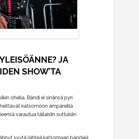
YLEISÖÄNNE? JA
UIDEN SHOW’TA
iikin ohella. Bändi ei sinänsä pyri
t heittävät katsomoon ämpäreillä
nsä varautua tällaisiin suttuisiin
 nähnyt syytä lähteä katsomaan bändejä,