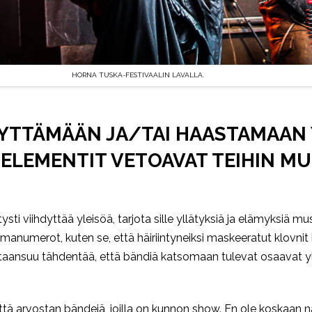
HORNA TUSKA-FESTIVAALIN LAVALLA.
DYTTÄMÄÄN JA/TAI HAASTAMAAN 
T ELEMENTIT VETOAVAT TEIHIN M
sti viihdyttää yleisöä, tarjota sille yllätyksiä ja elämyksiä mus
manumerot, kuten se, että häiriintyneiksi maskeeratut klovni
utaansuu tähdentää, että bändiä katsomaan tulevat osaavat ylee
että arvostan bändejä, joilla on kunnon show. En ole koskaan