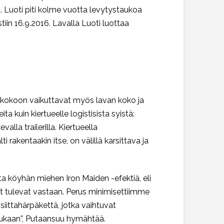
. Luoti piti kolme vuotta levytystaukoa
iin 16.9.2016. Lavalla Luoti luottaa
on kokoon vaikuttavat myös lavan koko ja
a kuin kiertueelle logistisista syistä:
lla trailerilla. Kiertueella
i rakentaakin itse, on välillä karsittava ja
ta köyhän miehen Iron Maiden -efektiä, eli
ot tulevat vastaan. Perus minimisettiimme
isiittahärpäkettä, jotka vaihtuvat
 mukaan”, Putaansuu hymähtää.