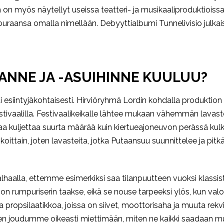
n myös näytellyt useissa teatteri- ja musikaaliproduktioissa
raansa omalla nimellään. Debyyttialbumi Tunnelivisio julkaist
AANNE JA -ASUIHINNE KUULUU?
ti esiintyjäkohtaisesti. Hirviöryhmä Lordin kohdalla produkti
tivaalilla. Festivaalikeikalle lähtee mukaan vähemmän lavasteit
 kuljettaa suurta määrää kuin kiertueajoneuvon perässä kulkeva
ittain, joten lavasteita, jotka Putaansuu suunnittelee ja pitkält
lhaalla, ettemme esimerkiksi saa tilanpuutteen vuoksi klassis
oon rumpuriserin taakse, eikä se nouse tarpeeksi ylös, kun val
oa propsilaatikkoa, joissa on siivet, moottorisaha ja muuta rekv
joten joudumme oikeasti miettimään, miten ne kaikki saadaan