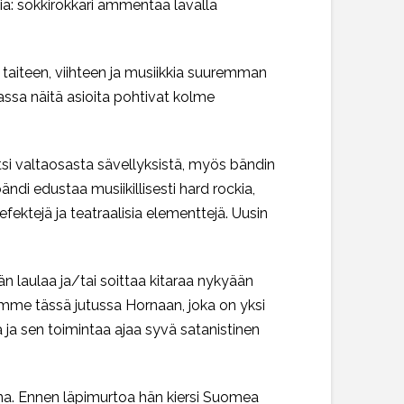
sia: sokkirokkari ammentaa lavalla
 taiteen, viihteen ja musiikkia suuremman
uassa näitä asioita pohtivat kolme
si valtaosasta sävellyksistä, myös bändin
ndi edustaa musiikillisesti hard rockia,
efektejä ja teatraalisia elementtejä. Uusin
än laulaa ja/tai soittaa kitaraa nykyään
tymme tässä jutussa Hornaan, joka on yksi
ja sen toimintaa ajaa syvä satanistinen
na. Ennen läpimurtoa hän kiersi Suomea