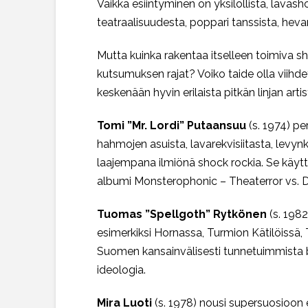
Vaikka esiintyminen on yksilöllistä, lavas
teatraalisuudesta, poppari tanssista, hevar
Mutta kuinka rakentaa itselleen toimiva s
kutsumuksen rajat? Voiko taide olla viihde
keskenään hyvin erilaista pitkän linjan artist
Tomi ”Mr. Lordi” Putaansuu
(s. 1974) pe
hahmojen asuista, lavarekvisiitasta, levynk
laajempana ilmiönä shock rockia. Se käyttää
albumi Monsterophonic – Theaterror vs. De
Tuomas ”Spellgoth” Rytkönen
(s. 1982
esimerkiksi Hornassa, Turmion Kätilöissä, 
Suomen kansainvälisesti tunnetuimmista b
ideologia.
Mira Luoti
(s. 1978) nousi supersuosioon 