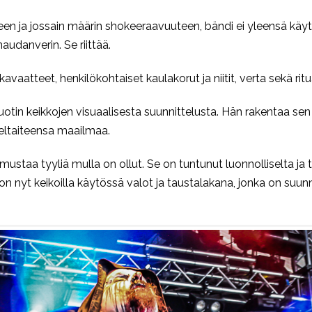
en ja jossain määrin shokeeraavuuteen, bändi ei yleensä käyt
audanverin. Se riittää.
vaatteet, henkilökohtaiset kaulakorut ja niitit, verta sekä ritu
otin keikkojen visuaalisesta suunnittelusta. Hän rakentaa sen
veltaiteensa maailmaa.
mustaa tyyliä mulla on ollut. Se on tuntunut luonnolliselta ja
lä on nyt keikoilla käytössä valot ja taustalakana, jonka on suu