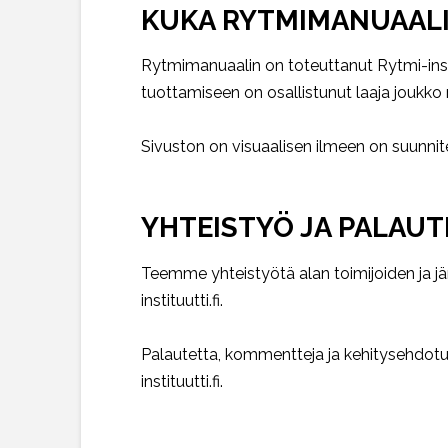
KUKA RYTMIMANUAAL
Rytmimanuaalin on toteuttanut Rytmi-instit
tuottamiseen on osallistunut laaja joukko 
Sivuston on visuaalisen ilmeen on suunnite
YHTEISTYÖ JA PALAUT
Teemme yhteistyötä alan toimijoiden ja jär
instituutti.fi.
Palautetta, kommentteja ja kehitysehdotuk
instituutti.fi.