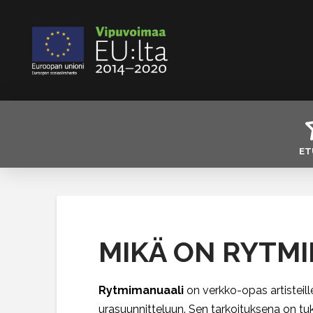
ET
MIKÄ ON RYTM
Rytmimanuaali
on verkko-opas artisteille
urasuunnitteluun. Sen tarkoituksena on tuk