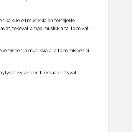
aikille eri musiikkialan toimijoille
oittavat, tekevät omaa musiikkia tai toimivat
tekemiseen ja musiikkialalla toimimiseen ei
löytyvät kyseiseen teemaan liittyvät