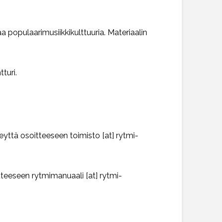
 populaarimusiikkikulttuuria. Materiaalin
tturi.
eyttä osoitteeseen toimisto [at] rytmi-
itteeseen rytmimanuaali [at] rytmi-