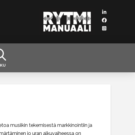
KU
ietoa musiikin tekemisestä markkinointiin ja
märtäminen jo uran alkuvaiheessa on