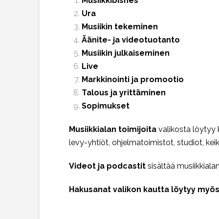
Musiikkibisnes
Ura
Musiikin tekeminen
Äänite- ja videotuotanto
Musiikin julkaiseminen
Live
Markkinointi ja promootio
Talous ja yrittäminen
Sopimukset
Musiikkialan toimijoita
valikosta löytyy 
levy-yhtiöt, ohjelmatoimistot, studiot, ke
Videot ja podcastit
sisältää musiikkialan
Hakusanat valikon kautta löytyy myö