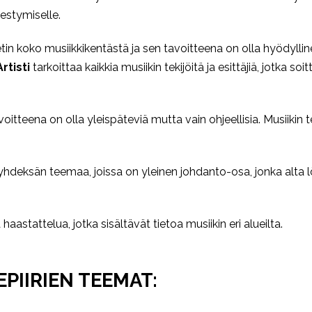
nestymiselle.
 koko musiikkikentästä ja sen tavoitteena on olla hyödyllinen k
Artisti
tarkoittaa kaikkia musiikin tekijöitä ja esittäjiä, jotka s
itteena on olla yleispäteviä mutta vain ohjeellisia. Musiikin 
yhdeksän teemaa, joissa on yleinen johdanto-osa, jonka alta 
aastattelua, jotka sisältävät tietoa musiikin eri alueilta.
PIIRIEN TEEMAT: