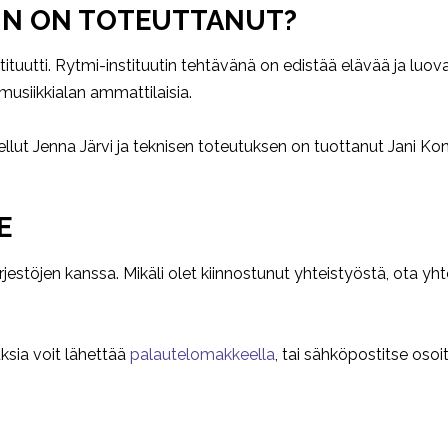
IN ON TOTEUTTANUT?
uutti. Rytmi-instituutin tehtävänä on edistää elävää ja luovaa
musiikkialan ammattilaisia.
llut Jenna Järvi ja teknisen toteutuksen on tuottanut Jani Kon
E
jestöjen kanssa. Mikäli olet kiinnostunut yhteistyöstä, ota yht
sia voit lähettää
palautelomakkeella
, tai sähköpostitse oso