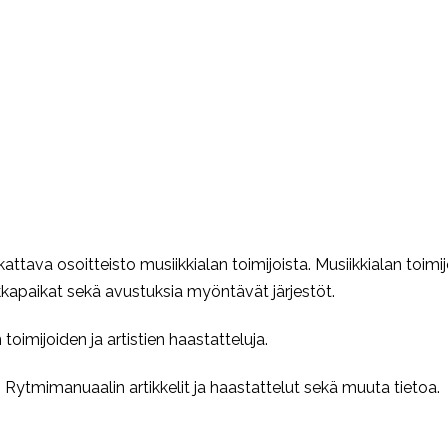
kattava osoitteisto musiikkialan toimijoista. Musiikkialan toimi
ikkapaikat sekä avustuksia myöntävät järjestöt.
 toimijoiden ja artistien haastatteluja.
s
Rytmimanuaalin artikkelit ja haastattelut sekä muuta tietoa.