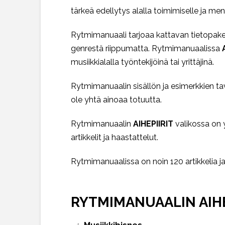
tärkeä edellytys alalla toimimiselle ja me
Rytmimanuaali tarjoaa kattavan tietopaketin
genrestä riippumatta. Rytmimanuaalissa
musiikkialalla työntekijöinä tai yrittäjinä.
Rytmimanuaalin sisällön ja esimerkkien tavo
ole yhtä ainoaa totuutta.
Rytmimanuaalin
AIHEPIIRIT
valikossa on 
artikkelit ja haastattelut.
Rytmimanuaalissa on noin 120 artikkelia ja h
RYTMIMANUAALIN AIHE