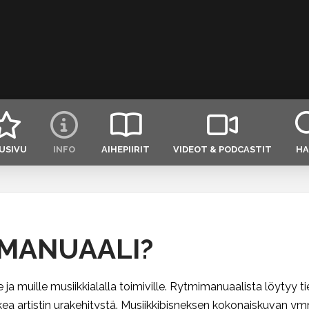
USIVU
INFO
AIHEPIIRIT
VIDEOT & PODCASTIT
HA
IMANUAALI?
 ja muille musiikkialalla toimiville. Rytmimanuaalista löytyy t
ea artistin urakehitystä.
Musiikkibisneksen kokonaiskuvan ym