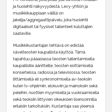
ja huolehtii näkyvyydestä. Levy-yhtiön ja
musiikkikauppiaan välillä on
jakelija/aggregaattipalvelu, joka huolehtii
digitaaliset tai fyysiset tallenteet kuluttajien
saataville.
Musiikkikustantajan tehtävä on edistää
sävelteosten kaupallista käyttöä. Tämä
tapahtuu pääasiassa teosten tallentamisella
kaupallisille äänitteille, teosten esittämisellä
konserteissa, radiossa ja televisiossa, teosten
liittämisellä eli synkronoimisella av-teoksiin
kuten tv-ohjelmiin, elokuviin ja mainoksiin sekä
peleihin, nuottien myymisellä ja vuokraamisella
sekä teoksiin liittyvien oikeuksien lisensoinnilla
erilaisiin tarkoituksiin. Kustantaja saa yleensä