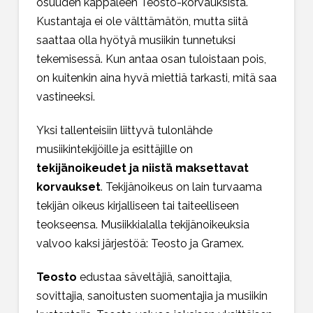
osuuden kappaleen Teosto-korvauksista.
Kustantaja ei ole välttämätön, mutta siitä
saattaa olla hyötyä musiikin tunnetuksi
tekemisessä. Kun antaa osan tuloistaan pois,
on kuitenkin aina hyvä miettiä tarkasti, mitä saa
vastineeksi.
Yksi tallenteisiin liittyvä tulonlähde
musiikintekijöille ja esittäjille on
tekijänoikeudet ja niistä maksettavat
korvaukset
.
Tekijänoikeus on lain turvaama
tekijän oikeus kirjalliseen tai taiteelliseen
teokseensa. Musiikkialalla tekijänoikeuksia
valvoo kaksi järjestöä: Teosto ja Gramex.
Teosto
edustaa säveltäjiä, sanoittajia,
sovittajia, sanoitusten suomentajia ja musiikin