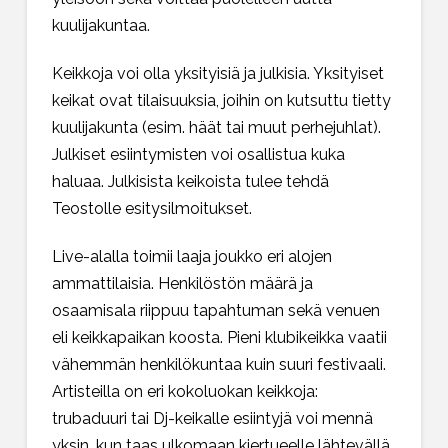
kuulijakuntaa.
Keikkoja voi olla yksityisiä ja julkisia. Yksityiset
keikat ovat tilaisuuksia, joihin on kutsuttu tietty
kuulijakunta (esim. häät tai muut perhejuhlat).
Julkiset esiintymisten voi osallistua kuka
haluaa. Julkisista keikoista tulee tehdä
Teostolle esitysilmoitukset.
Live-alalla toimii laaja joukko eri alojen
ammattilaisia. Henkilöstön määrä ja
osaamisala riippuu tapahtuman sekä venuen
eli keikkapaikan koosta. Pieni klubikeikka vaatii
vähemmän henkilökuntaa kuin suuri festivaali.
Artisteilla on eri kokoluokan keikkoja:
trubaduuri tai Dj-keikalle esiintyjä voi mennä
yksin, kun taas ulkomaan kiertueelle lähtevällä