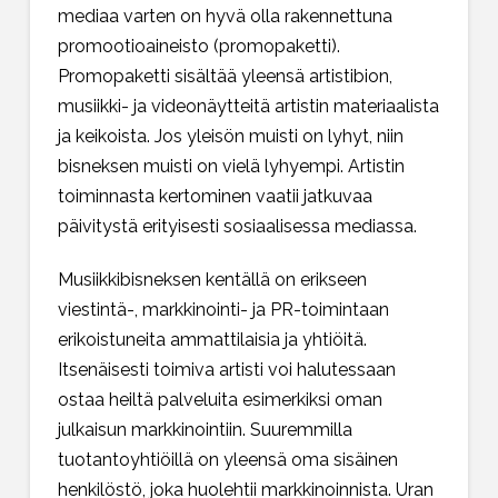
mediaa varten on hyvä olla rakennettuna
promootioaineisto (promopaketti).
Promopaketti sisältää yleensä artistibion,
musiikki- ja videonäytteitä artistin materiaalista
ja keikoista. Jos yleisön muisti on lyhyt, niin
bisneksen muisti on vielä lyhyempi. Artistin
toiminnasta kertominen vaatii jatkuvaa
päivitystä erityisesti sosiaalisessa mediassa.
Musiikkibisneksen kentällä on erikseen
viestintä-, markkinointi- ja PR-toimintaan
erikoistuneita ammattilaisia ja yhtiöitä.
Itsenäisesti toimiva artisti voi halutessaan
ostaa heiltä palveluita esimerkiksi oman
julkaisun markkinointiin. Suuremmilla
tuotantoyhtiöillä on yleensä oma sisäinen
henkilöstö, joka huolehtii markkinoinnista. Uran