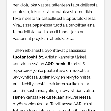
henkilöä, joka vastaa tallenteen taloudellisesta
puolesta, teknisestä toteutuksesta, musiikin
tekemisestä tai taiteellisesta lopputuloksesta.
Virallisissa papereissa tuottaja tarkoittaa aina
taloudellista tuottajaa eli tahoa, joka on
vastannut projektin rahoituksesta.
Tallennebisnestä pyörittävät pääasiassa
tuotantoyhtiöt.
Artistin kannalta tärkeä
kontakti niissä on
A&R-henkilö
(artist &
repertoire), jonka päätehtävä on huolehtia
levy-yhtiössä uusien kykyjen rekrytoinnista,
artistikehityksestä sekä kommunikoinnista
artistin, kustannusyhtiön ja levy-yhtiön välillä.
Hänen kanssa keskustellaan alkuvaiheessa
myös sopimuksista. Tarvittaessa A&R toimii
PR-henkilönä, joka pitää yllä suhteita mediaan