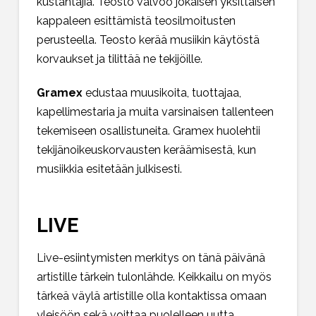
kustantajia. Teosto valvoo jokaisen yksittäisen
kappaleen esittämistä teosilmoitusten
perusteella. Teosto kerää musiikin käytöstä
korvaukset ja tilittää ne tekijöille.
Gramex
edustaa muusikoita, tuottajaa,
kapellimestaria ja muita varsinaisen tallenteen
tekemiseen osallistuneita. Gramex huolehtii
tekijänoikeuskorvausten keräämisestä, kun
musiikkia esitetään julkisesti.
LIVE
Live-esiintymisten merkitys on tänä päivänä
artistille tärkein tulonlähde. Keikkailu on myös
tärkeä väylä artistille olla kontaktissa omaan
yleisöön sekä voittaa puolelleen uutta