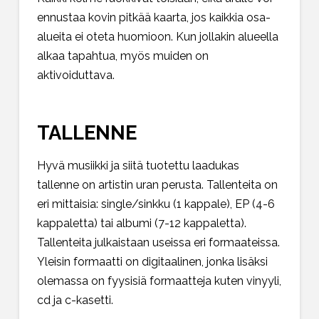
ennustaa kovin pitkää kaarta, jos kaikkia osa-
alueita ei oteta huomioon. Kun jollakin alueella
alkaa tapahtua, myös muiden on
aktivoiduttava.
TALLENNE
Hyvä musiikki ja siitä tuotettu laadukas
tallenne on artistin uran perusta. Tallenteita on
eri mittaisia: single/sinkku (1 kappale), EP (4-6
kappaletta) tai albumi (7-12 kappaletta).
Tallenteita julkaistaan useissa eri formaateissa.
Yleisin formaatti on digitaalinen, jonka lisäksi
olemassa on fyysisiä formaatteja kuten vinyyli,
cd ja c-kasetti.