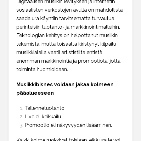
Digitaalisen musiikin levityksen ja internetin
sosiaalisten verkostojen avulla on mahdollista
saada ura käyntiin tarvitsematta turvautua
perinteisiin tuotanto- ja markkinointimalleihin.
Teknologian kehitys on helpottanut musiikin
tekemistä, mutta toisaalta kiristynyt kilpailu
musiikkialalla vaatii artististilta entistä
enemmän markkinointia ja promootiota, jotta
toiminta huomioidaan.
Musiikkibisnes voidaan jakaa kolmeen
pääalueeseen
Tallennetuotanto
Live eli keikkailu
Promootio eli näkyvyyden lisääminen.
Kaikki kolme ruokkivat toisiaan, eikä uralle voi