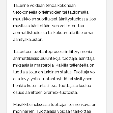
Tallenne voidaan tehdä kokonaan
tietokoneella ohjelmoiden tai taltioimalla
muusikkojen suoritukset äänitystudiossa. Jos
musiikkia äänitetään, sen voi toteuttaa
ammattistudiossa tai kokoamalla itse oman
äänityskaluston.
Tallenteen tuotantoprosessiin liittyy monia
ammattilaisia: lauluntekijä, tuottaja, äänittäjä,
miksaaja ja masteroija. Kaikilla tallenteilla on
tuottaja, jolla on juridinen status. Tuottaja voi
olla levy-yhtiö, tuotantoyhtiö tai yksityinen
henkilö kuten artisti itse. Tuottajalle kuuluu
osuus äänitteen Gramex-tuotoista.
Musiikkibisneksessä tuottajan toimenkuva on
moninainen. Tuottajalla voidaan tarkoittaa