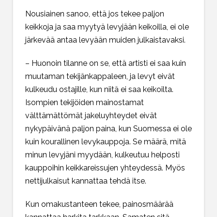
Nousiainen sanoo, että jos tekee paljon
keikkoja ja saa myytyä levyjään keikoilla, ei ole
järkevää antaa levyään muiden julkaistavaksi.
– Huonoin tilanne on se, että artisti ei saa kuin
muutaman tekijänkappaleen, ja levyt eivät
kulkeudu ostajille, kun niitä ei saa keikoilta.
Isompien tekijöiden mainostamat
välttämättömät jakeluyhteydet eivät
nykypäivänä paljon paina, kun Suomessa ei ole
kuin kourallinen levykauppoja. Se määrä, mitä
minun levyjäni myydään, kulkeutuu helposti
kauppoihin keikkareissujen yhteydessä. Myös
nettijulkaisut kannattaa tehdä itse.
Kun omakustanteen tekee, painosmäärää