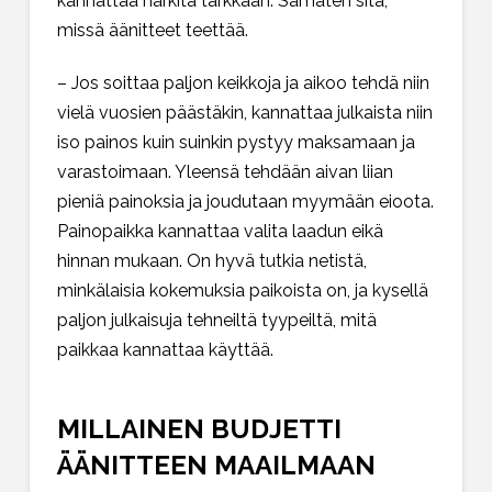
kannattaa harkita tarkkaan. Samaten sitä,
missä äänitteet teettää.
– Jos soittaa paljon keikkoja ja aikoo tehdä niin
vielä vuosien päästäkin, kannattaa julkaista niin
iso painos kuin suinkin pystyy maksamaan ja
varastoimaan. Yleensä tehdään aivan liian
pieniä painoksia ja joudutaan myymään eioota.
Painopaikka kannattaa valita laadun eikä
hinnan mukaan. On hyvä tutkia netistä,
minkälaisia kokemuksia paikoista on, ja kysellä
paljon julkaisuja tehneiltä tyypeiltä, mitä
paikkaa kannattaa käyttää.
MILLAINEN BUDJETTI
ÄÄNITTEEN MAAILMAAN