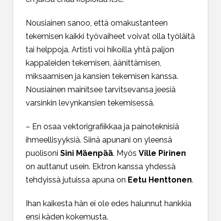
Nousiainen sanoo, että omakustanteen
tekemisen kaikki työvaiheet voivat olla työläitä
tai helppoja. Artisti voi hikoilla yhtä paljon
kappaleiden tekemisen, äänittämisen,
miksaamisen ja kansien tekemisen kanssa.
Nousiainen mainitsee tarvitsevansa jeesiä
varsinkin levynkansien tekemisessä.
– En osaa vektorigrafiikkaa ja painoteknisiä
ihmeellisyyksiä. Siinä apunani on yleensä
puolisoni
Sini Mäenpää
. Myös
Ville Pirinen
on auttanut usein. Ektron kanssa yhdessä
tehdyissä jutuissa apuna on
Eetu Henttonen
.
Ihan kaikesta hän ei ole edes halunnut hankkia
ensi käden kokemusta.