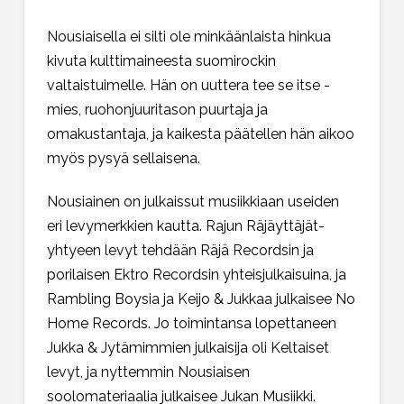
Nousiaisella ei silti ole minkäänlaista hinkua
kivuta kulttimaineesta suomirockin
valtaistuimelle. Hän on uuttera tee se itse -
mies, ruohonjuuritason puurtaja ja
omakustantaja, ja kaikesta päätellen hän aikoo
myös pysyä sellaisena.
Nousiainen on julkaissut musiikkiaan useiden
eri levymerkkien kautta. Rajun Räjäyttäjät-
yhtyeen levyt tehdään Räjä Recordsin ja
porilaisen Ektro Recordsin yhteisjulkaisuina, ja
Rambling Boysia ja Keijo & Jukkaa julkaisee No
Home Records. Jo toimintansa lopettaneen
Jukka & Jytämimmien julkaisija oli Keltaiset
levyt, ja nyttemmin Nousiaisen
soolomateriaalia julkaisee Jukan Musiikki.