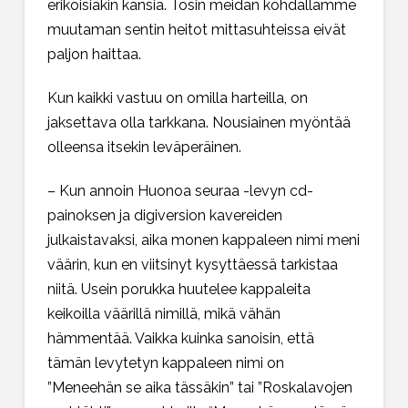
erikoisiakin kansia. Tosin meidän kohdallamme
muutaman sentin heitot mittasuhteissa eivät
paljon haittaa.
Kun kaikki vastuu on omilla harteilla, on
jaksettava olla tarkkana. Nousiainen myöntää
olleensa itsekin leväperäinen.
– Kun annoin Huonoa seuraa -levyn cd-
painoksen ja digiversion kavereiden
julkaistavaksi, aika monen kappaleen nimi meni
väärin, kun en viitsinyt kysyttäessä tarkistaa
niitä. Usein porukka huutelee kappaleita
keikoilla väärillä nimillä, mikä vähän
hämmentää. Vaikka kuinka sanoisin, että
tämän levytetyn kappaleen nimi on
”Meneehän se aika tässäkin” tai ”Roskalavojen