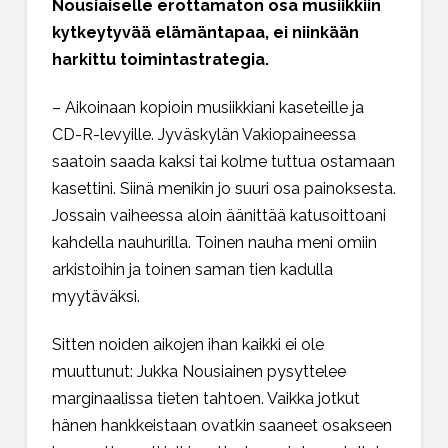
Nousiaiselle erottamaton osa musiikkiin
kytkeytyvää elämäntapaa, ei niinkään
harkittu toimintastrategia.
– Aikoinaan kopioin musiikkiani kaseteille ja
CD-R-levyille. Jyväskylän Vakiopaineessa
saatoin saada kaksi tai kolme tuttua ostamaan
kasettini. Siinä menikin jo suuri osa painoksesta.
Jossain vaiheessa aloin äänittää katusoittoani
kahdella nauhurilla. Toinen nauha meni omiin
arkistoihin ja toinen saman tien kadulla
myytäväksi.
Sitten noiden aikojen ihan kaikki ei ole
muuttunut: Jukka Nousiainen pysyttelee
marginaalissa tieten tahtoen. Vaikka jotkut
hänen hankkeistaan ovatkin saaneet osakseen