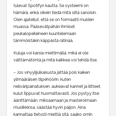
tulevat Spotifyn kautta. Se systeemi on
hämärä, enkä oikein tiedä mitä siitä sanoisin.
Olen ajatellut, että se on formaatti muiden
muassa. Pääsevätpähän ihmiset
peukalopeileineen kuuntelemaan
tämmöistäkin käppästä rätinää.
Kuluja voi karsia miettimällä, mikä ei ole
välttämätöntä ja mitä kaikkea voi tehdä itse.
– Jos vinyylijulkaisusta jättää pois kaiken
ylimääräisen tilpehöörin, kuten
neliväripainatuksen, aukeavat kannet ja liitteet,
kulut tippuvat huomattavasti. Jos pystyy itse
äänittämään, miksaamaan ja masteroimaan
musiikkinsa, säästää hyvin paljon. Aina
kannattaa tietysti miettiä sitä, saako omin