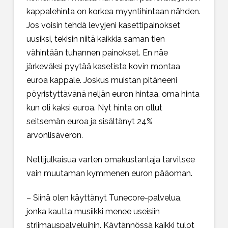
kappalehinta on korkea myyntihintaan nähden.
Jos voisin tehdä levyjeni kasettipainokset
uusiksi, tekisin niitä kaikkia saman tien
vähintään tuhannen painokset. En näe
järkeväksi pyytää kasetista kovin montaa
euroa kappale. Joskus muistan pitäneeni
pöyristyttävänä neljän euron hintaa, oma hinta
kun oli kaksi euroa. Nyt hinta on ollut
seitsemän euroa ja sisältänyt 24%
arvonlisäveron.
Nettijulkaisua varten omakustantaja tarvitsee
vain muutaman kymmenen euron pääoman.
– Siinä olen käyttänyt Tunecore-palvelua,
jonka kautta musiikki menee useisiin
striimauspalveluihin. Käytännössä kaikki tulot