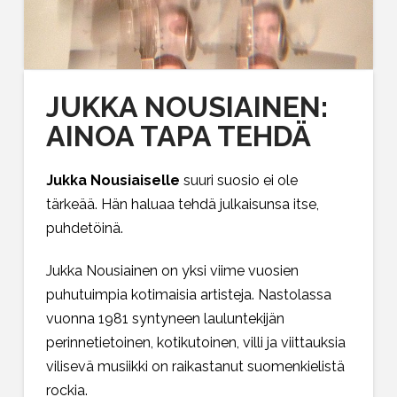
JUKKA NOUSIAINEN:
AINOA TAPA TEHDÄ
Jukka Nousiaiselle
suuri suosio ei ole
tärkeää. Hän haluaa tehdä julkaisunsa itse,
puhdetöinä.
Jukka Nousiainen on yksi viime vuosien
puhutuimpia kotimaisia artisteja. Nastolassa
vuonna 1981 syntyneen lauluntekijän
perinnetietoinen, kotikutoinen, villi ja viittauksia
vilisevä musiikki on raikastanut suomenkielistä
rockia.