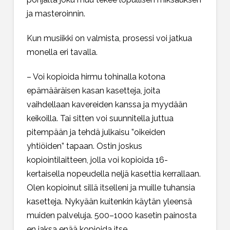
ja masteroinnin.
Kun musiikki on valmista, prosessi voi jatkua
monella eri tavalla.
– Voi kopioida hirmu tohinalla kotona
epämääräisen kasan kasetteja, joita
vaihdellaan kavereiden kanssa ja myydään
keikoilla. Tai sitten voi suunnitella juttua
pitempään ja tehdä julkaisu ”oikeiden
yhtiöiden” tapaan. Ostin joskus
kopiointilaitteen, jolla voi kopioida 16-
kertaisella nopeudella neljä kasettia kerrallaan.
Olen kopioinut sillä itselleni ja muille tuhansia
kasetteja. Nykyään kuitenkin käytän yleensä
muiden palveluja. 500–1000 kasetin painosta
en jaksa enää kopioida itse.