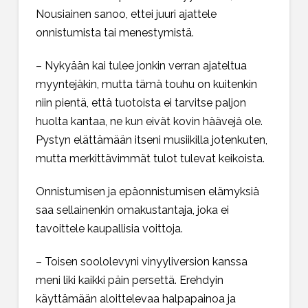
Nousiainen sanoo, ettei juuri ajattele
onnistumista tai menestymistä.
– Nykyään kai tulee jonkin verran ajateltua
myyntejäkin, mutta tämä touhu on kuitenkin
niin pientä, että tuotoista ei tarvitse paljon
huolta kantaa, ne kun eivät kovin häävejä ole.
Pystyn elättämään itseni musiikilla jotenkuten,
mutta merkittävimmät tulot tulevat keikoista.
Onnistumisen ja epäonnistumisen elämyksiä
saa sellainenkin omakustantaja, joka ei
tavoittele kaupallisia voittoja.
– Toisen soololevyni vinyyliversion kanssa
meni liki kaikki päin persettä. Erehdyin
käyttämään aloittelevaa halpapainoa ja