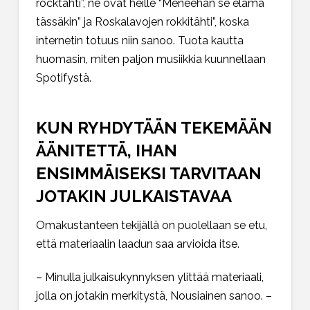
rocktähti”, ne ovat heille “Meneehän se elämä
tässäkin” ja Roskalavojen rokkitähti”, koska
internetin totuus niin sanoo. Tuota kautta
huomasin, miten paljon musiikkia kuunnellaan
Spotifystä.
KUN RYHDYTÄÄN TEKEMÄÄN
ÄÄNITETTÄ, IHAN
ENSIMMÄISEKSI TARVITAAN
JOTAKIN JULKAISTAVAA
Omakustanteen tekijällä on puolellaan se etu,
että materiaalin laadun saa arvioida itse.
– Minulla julkaisukynnyksen ylittää materiaali,
jolla on jotakin merkitystä, Nousiainen sanoo. –