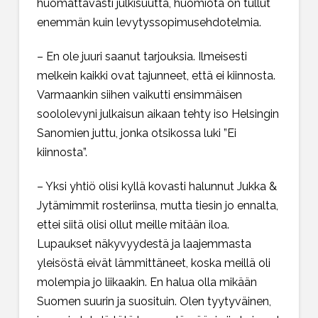
huomattavasti julkisuutta, huomiota on tullut
enemmän kuin levytyssopimusehdotelmia.
– En ole juuri saanut tarjouksia. Ilmeisesti
melkein kaikki ovat tajunneet, että ei kiinnosta.
Varmaankin siihen vaikutti ensimmäisen
soololevyni julkaisun aikaan tehty iso Helsingin
Sanomien juttu, jonka otsikossa luki ”Ei
kiinnosta”.
– Yksi yhtiö olisi kyllä kovasti halunnut Jukka &
Jytämimmit rosteriinsa, mutta tiesin jo ennalta,
ettei siitä olisi ollut meille mitään iloa.
Lupaukset näkyvyydestä ja laajemmasta
yleisöstä eivät lämmittäneet, koska meillä oli
molempia jo liikaakin. En halua olla mikään
Suomen suurin ja suosituin. Olen tyytyväinen,