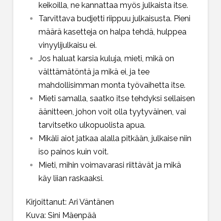
keikoilla, ne kannattaa myös julkaista itse.
Tarvittava budjetti riippuu julkaisusta. Pieni
määrä kasetteja on halpa tehdä, hulppea
vinyylijulkaisu ei.
Jos haluat karsia kuluja, mieti, mikä on
välttämätöntä ja mikä ei, ja tee
mahdollisimman monta työvaihetta itse.
Mieti samalla, saatko itse tehdyksi sellaisen
äänitteen, johon voit olla tyytyväinen, vai
tarvitsetko ulkopuolista apua.
Mikäli aiot jatkaa alalla pitkään, julkaise niin
iso painos kuin voit.
Mieti, mihin voimavarasi riittävät ja mikä
käy liian raskaaksi.
Kirjoittanut: Ari Väntänen
Kuva: Sini Mäenpää