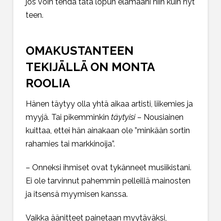
jos voin tehdä tätä lopun elämääni niin kuin nyt
teen.
OMAKUSTANTEEN
TEKIJÄLLÄ ON MONTA
ROOLIA
Hänen täytyy olla yhtä aikaa artisti, liikemies ja
myyjä. Tai pikemminkin
täytyisi
– Nousiainen
kuittaa, ettei hän ainakaan ole ”minkään sortin
rahamies tai markkinoija”.
– Onneksi ihmiset ovat tykänneet musiikistani.
Ei ole tarvinnut pahemmin pelleillä mainosten
ja itsensä myymisen kanssa.
Vaikka äänitteet painetaan myytäväksi,