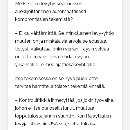
Merkitsisikö levytyssopimuksen
allekirjoittaminen automaattisesti
kompromissien tekemistä?
– Ei kai välttämättä. Se, minkälainen levy-yhtiö
muuten on ja minkälaisia arvoja se edustaa,
tietysti vaikuttaa jonkin verran. Täysin selvää
on, että en voisi ikinä tehdä levyjäni
ylikansallisille mediajättiosakeyhtiöille.
Itse tekemisessä on se hyvä puoli, ettei
tarvitse harmitella toisten tekemiä virheitä.
– Kontrollifriikkiä ihmetyttää, jos jokin työvaihe,
johon ei itse ole osallistunut, muuttaa
lopputulosta jänniin suuntiin. Kun Räjäyttäjien
levyjä julkaistiin USA:ssa, sieltä tuli aika