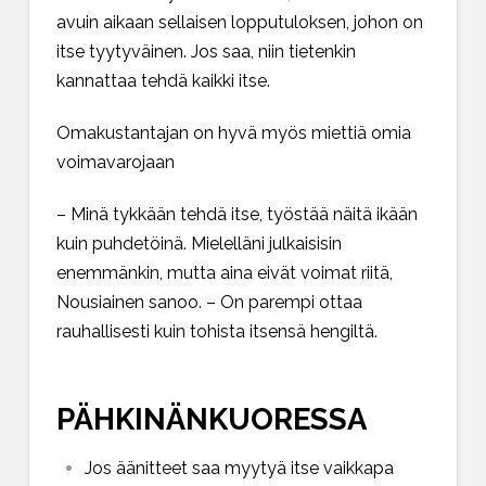
avuin aikaan sellaisen lopputuloksen, johon on
itse tyytyväinen. Jos saa, niin tietenkin
kannattaa tehdä kaikki itse.
Omakustantajan on hyvä myös miettiä omia
voimavarojaan
– Minä tykkään tehdä itse, työstää näitä ikään
kuin puhdetöinä. Mielelläni julkaisisin
enemmänkin, mutta aina eivät voimat riitä,
Nousiainen sanoo. – On parempi ottaa
rauhallisesti kuin tohista itsensä hengiltä.
PÄHKINÄNKUORESSA
Jos äänitteet saa myytyä itse vaikkapa