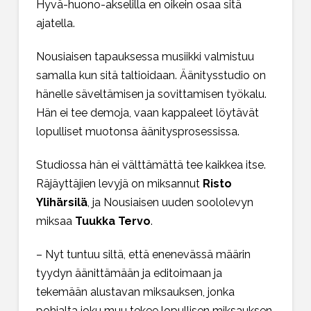
Hyvä-huono-akselilla en oikein osaa sitä
ajatella.
Nousiaisen tapauksessa musiikki valmistuu
samalla kun sitä taltioidaan. Äänitysstudio on
hänelle säveltämisen ja sovittamisen työkalu.
Hän ei tee demoja, vaan kappaleet löytävät
lopulliset muotonsa äänitysprosessissa.
Studiossa hän ei välttämättä tee kaikkea itse.
Räjäyttäjien levyjä on miksannut
Risto
Ylihärsilä
, ja Nousiaisen uuden soololevyn
miksaa
Tuukka Tervo
.
– Nyt tuntuu siltä, että enenevässä määrin
tyydyn äänittämään ja editoimaan ja
tekemään alustavan miksauksen, jonka
pohjalta joku muu tekee lopullisen miksauksen