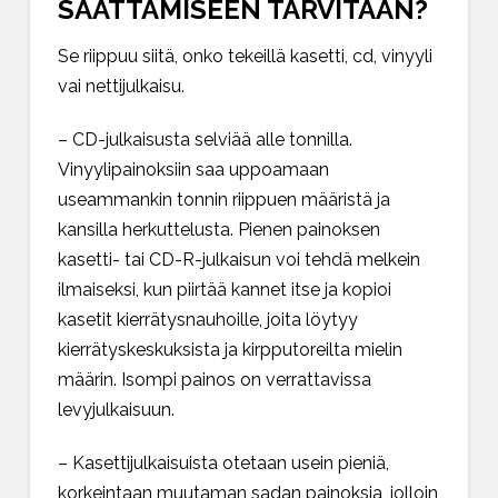
SAATTAMISEEN TARVITAAN?
Se riippuu siitä, onko tekeillä kasetti, cd, vinyyli
vai nettijulkaisu.
– CD-julkaisusta selviää alle tonnilla.
Vinyylipainoksiin saa uppoamaan
useammankin tonnin riippuen määristä ja
kansilla herkuttelusta. Pienen painoksen
kasetti- tai CD-R-julkaisun voi tehdä melkein
ilmaiseksi, kun piirtää kannet itse ja kopioi
kasetit kierrätysnauhoille, joita löytyy
kierrätyskeskuksista ja kirpputoreilta mielin
määrin. Isompi painos on verrattavissa
levyjulkaisuun.
– Kasettijulkaisuista otetaan usein pieniä,
korkeintaan muutaman sadan painoksia, jolloin