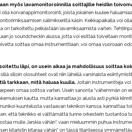
an myös lavamonitoroinnilla soittajille heidän toivom
a voi olla korvanappimonitorointi, joista jokainen kuulee haluami
nitorimiksaamisen salimikseriltä käsin. Keikkapaikalla voi olla
a, joka on tarkoitettu pelkästään lavamiksaamista varten. Teht
llaan jo soundcheckin alussa, jotta voi esittää toiveitaan monito
toivetta soittaa omaa instrumenttiaan, voi omaa vuoroaan odot
soitettu läpi, on usein aikaa ja mahdollisuus soittaa kok
llä silloin olosuhteet ovat niin lähellä varsinaista esiintymist
ä tarkkaan, mitä haluaa kuulla.
Joitain instrumentteja voi k
ole tarpeen omaa soittoa varten. Usein sanonta “vähemmän on
kokemuksen kautta, mutta kannattaa jo alusta asti pyrkiä kiin
mmunikoi kuuntelusta vastaavan teknikon kanssa, kannattaa t
n, että teknikko ei välttämättä tunne orkesterin tuotantoa ta
ko nostaa mulle Jarskia vähän”, vaan mieluummin puhua instrume
n kitaristin kitaraa vähän” on tässä tilanteessa ymmärrettäv