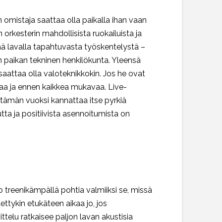
 omistaja saattaa olla paikalla ihan vaan
 orkesterin mahdollisista ruokailuista ja
ää lavalla tapahtuvasta työskentelystä –
in paikan tekninen henkilökunta. Yleensä
 saattaa olla valoteknikkokin. Jos he ovat
vaa ja ennen kaikkea mukavaa. Live-
– tämän vuoksi kannattaa itse pyrkiä
ta ja positiivista asennoitumista on
o treenikämpällä pohtia valmiiksi se, missä
tettykin etukäteen aikaa jo, jos
ttelu ratkaisee paljon lavan akustisia