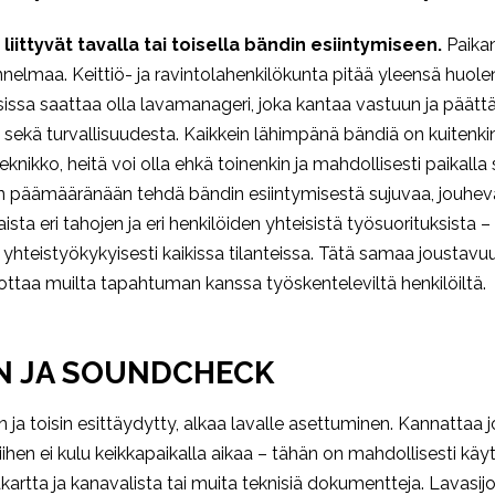
 liittyvät tavalla tai toisella bändin esiintymiseen.
Paikan
nelmaa. Keittiö- ja ravintolahenkilökunta pitää yleensä huolen
ksissa saattaa olla lavamanageri, joka kantaa vastuun ja päätt
ta sekä turvallisuudesta. Kaikkein lähimpänä bändiä on kuitenk
knikko, heitä voi olla ehkä toinenkin ja mahdollisesti paikalla
dän päämääränään tehdä bändin esiintymisestä sujuvaa, jouhe
sta eri tahojen ja eri henkilöiden yhteisistä työsuorituksista 
teistyökykyisesti kaikissa tilanteissa. Tätä samaa joustavuut
 odottaa muilta tapahtuman kanssa työskenteleviltä henkilöiltä.
N JA SOUNDCHECK
 ja toisin esittäydytty, alkaa lavalle asettuminen. Kannattaa j
siihen ei kulu keikkapaikalla aikaa – tähän on mahdollisesti käy
kartta ja kanavalista tai muita teknisiä dokumentteja
.
Lavasijoi