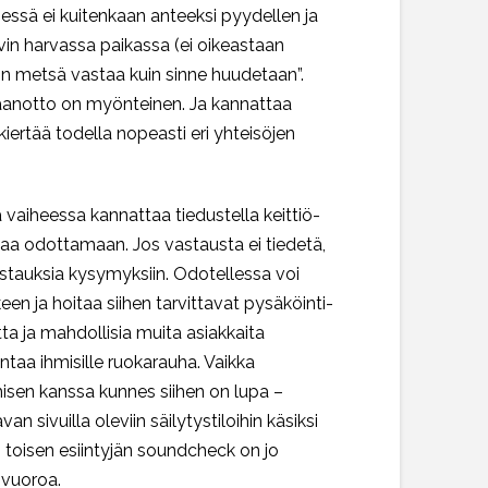
ssä ei kuitenkaan anteeksi pyydellen ja
hyvin harvassa paikassa (ei oikeastaan
niin metsä vastaa kuin sinne huudetaan”.
astaanotto on myönteinen. Ja kannattaa
iertää todella nopeasti eri yhteisöjen
 vaiheessa kannattaa tiedustella keittiö-
oittaa odottamaan. Jos vastausta ei tiedetä,
astauksia kysymyksiin. Odotellessa voi
en ja hoitaa siihen tarvittavat pysäköinti-
a ja mahdollisia muita asiakkaita
ntaa ihmisille ruokarauha. Vaikka
umisen kanssa kunnes siihen on lupa –
n sivuilla oleviin säilytystiloihin käsiksi
 toisen esiintyjän soundcheck on jo
 vuoroa.