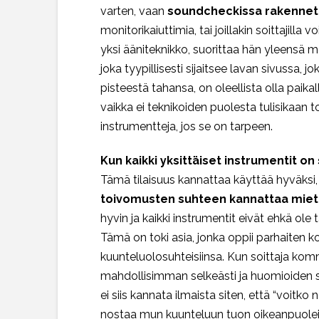
varten, vaan
soundcheckissa rakenneta
monitorikaiuttimia, tai joillakin soittajill
yksi ääniteknikko, suorittaa hän yleensä mo
joka tyypillisesti sijaitsee lavan sivuss
pisteestä tahansa, on oleellista olla paika
vaikka ei teknikoiden puolesta tulisikaan 
instrumentteja, jos se on tarpeen.
Kun kaikki yksittäiset instrumentit on 
Tämä tilaisuus kannattaa käyttää hyväksi, si
toivomusten suhteen kannattaa mietti
hyvin ja kaikki instrumentit eivät ehkä 
Tämä on toki asia, jonka oppii parhaiten 
kuunteluolosuhteisiinsa. Kun soittaja ko
mahdollisimman selkeästi ja huomioiden se
ei siis kannata ilmaista siten, että “voit
nostaa mun kuunteluun tuon oikeanpuoleise