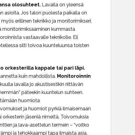
ansa olosuhteet.
Lavalla on yleensä
aan asioita. Jos talon puolesta paikalla on
 myös erillinen teknikko ja monitorimikseri,
iinpä monitorimiksaaminen kummasta
roinnista vastaavalle teknikolle. Eli
ellessa silti toivoa kuunteluunsa toisten
o orkesterilla kappale tai pari läpi.
ilannetta kuin mahdollista.
Monitoroinnin
uulla lavalla jo akustisestikin riittävän
 enemmän” päteekin kuuntelun suhteen.
nittämään huomiota
oivomukset ja huomiot pyrkiä ilmaisemaan
i orkesterin jäseniä nimeltä. Toivomuksia
nttien ja lava-asettelun termein – “voitko
ämpi ja tehokkaampi tapa ilmaista asia.