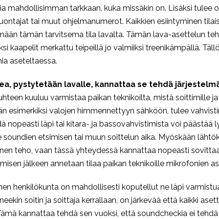
tia mahdollisimman tarkkaan, kuka missäkin on. Lisäksi tulee
, juontajat tai muut ohjelmanumerot. Kaikkien esiintyminen til
öytämään tämän tarvitsema tila lavalta. Tämän lava-asettelun 
ksi kaapelit merkattu teipeillä jo valmiiksi treenikämpällä. Tä
mia aseteltaessa.
inea, pystytetään lavalle, kannattaa se tehdä järjestelmäl
uhteen kuuluu varmistaa paikan teknikoilta, mistä soittimille ja 
än esimerkiksi valojen himmennettyyn sähköön, tulee vahvis
 nopeasti läpi tai kitara- ja bassovahvistimista voi päästää
 soundien etsimisen tai muun soittelun aika. Myöskään lähtöko
llinen teho, vaan tässä yhteydessä kannattaa nopeasti sovittaa 
isen jälkeen annetaan tilaa paikan teknikoille mikrofonien as
nen henkilökunta on mahdollisesti koputellut ne läpi varmistu
ekin soitin ja soittaja kerrallaan, on järkevää että kaikki ase
ämä kannattaa tehdä sen vuoksi, että soundcheckia ei tehdä