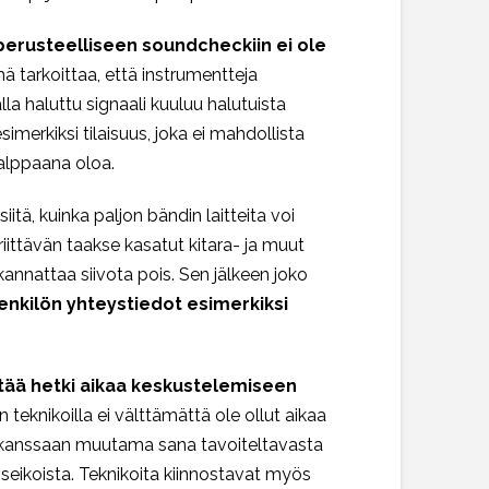
perusteelliseen soundcheckiin ei ole
 tarkoittaa, että instrumentteja
la haluttu signaali kuuluu halutuista
imerkiksi tilaisuus, joka ei mahdollista
valppaana oloa.
tä, kuinka paljon bändin laitteita voi
 riittävän taakse kasatut kitara- ja muut
kannattaa siivota pois. Sen jälkeen joko
enkilön yhteystiedot esimerkiksi
tää hetki aikaa keskustelemiseen
an teknikoilla ei välttämättä ole ollut aikaa
än kanssaan muutama sana tavoiteltavasta
seikoista. Teknikoita kiinnostavat myös