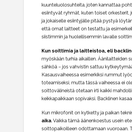
kuunteluolosuhteita, joten kannattaa poh
esiintyvät ryhmät, kuten toiset orkesterit
ja jokaiselle esiintyjälle pitää pystyä l
että omat laitteet on testattu ja esimerkei
siistimmin ja huolellisemmin lavalle soitti
Kun soittimia ja laitteistoa, eli backl
myöskään turhia aikaillen. Äänilaitteiden s
sähköä – jos vahvistin sattuu kytkeytymä
Kasausvaiheessa esimerkiksi rummut lyödä
toteamiseksi, mutta tässä vaiheessa ei ole
soittovälineistä otetaan irti kaikki mahdo
keikkapaikkaan sopivaksi. Backlinen kasaam
Kun mikrofonit on kytketty ja paikan tekni
aika
. Vaikka tämä äänenkoestus usein etene
soittopaikoilleen odottamaan vuoroaan. T