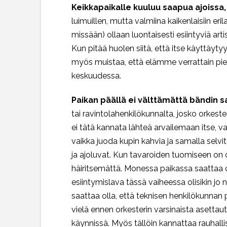
Keikkapaikalle kuuluu saapua ajoissa,
luimuillen, mutta valmiina kaikenlaisiin eri
missään) ollaan luontaisesti esiintyviä art
Kun pitää huolen siitä, että itse käyttäyty
myös muistaa, että elämme verrattain piene
keskuudessa.
Paikan päällä ei välttämättä bändin s
tai ravintolahenkilökunnalta, josko orkester
ei tätä kannata lähteä arvailemaan itse, v
vaikka juoda kupin kahvia ja samalla selvit
ja ajoluvat. Kun tavaroiden tuomiseen on 
häiritsemättä. Monessa paikassa saattaa ol
esiintymislava tässä vaiheessa olisikin jo
saattaa olla, että teknisen henkilökunnan pi
vielä ennen orkesterin varsinaista asetta
käynnissä. Myös tällöin kannattaa rauhalli