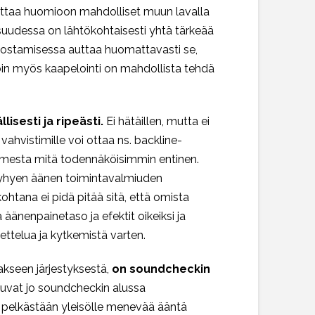
 ottaa huomioon mahdolliset muun lavalla
aisuudessa on lähtökohtaisesti yhtä tärkeää
tehostamisessa auttaa huomattavasti se,
llöin myös kaapelointi on mahdollista tehdä
lisesti ja ripeästi.
Ei hätäillen, mutta ei
vahvistimille voi ottaa ns. backline-
timesta mitä todennäköisimmin entinen.
 lyhyen äänen toimintavalmiuden
htana ei pidä pitää sitä, että omista
äänenpainetaso ja efektit oikeiksi ja
ettelua ja kytkemistä varten.
akseen järjestyksestä,
on soundcheckin
ttuvat jo soundcheckin alussa
 pelkästään yleisölle menevää ääntä