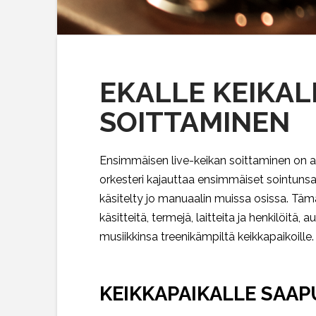
EKALLE KEIKALL
SOITTAMINEN
Ensimmäisen live-keikan soittaminen on ain
orkesteri kajauttaa ensimmäiset sointunsa 
käsitelty jo manuaalin muissa osissa. Tämän
käsitteitä, termejä, laitteita ja henkilöit
musiikkinsa treenikämpiltä keikkapaikoille.
KEIKKAPAIKALLE SAA