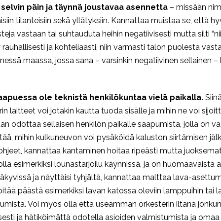
 selvin päin ja täynnä joustavaa asennetta
– missään nime
laisiin tilanteisiin sekä yllätyksiin. Kannattaa muistaa se, että 
isteja vastaan tai suhtauduta heihin negatiivisesti mutta silti “
y rauhallisesti ja kohteliaasti, niin varmasti talon puolesta v
ssä maassa, jossa sana – varsinkin negatiivinen sellainen – k
aapuessa ole teknistä henkilökuntaa vielä paikalla.
Siinä
in laitteet voi jotakin kautta tuoda sisälle ja mihin ne voi sij
aan odottaa sellaisen henkilön paikalle saapumista, jolla on v
tää, mihin kulkuneuvon voi pysäköidä kaluston siirtämisen jälke
ohjeet, kannattaa kantaminen hoitaa ripeästi mutta juoksematt
la esimerkiksi lounastarjoilu käynnissä, ja on huomaavaista a
 näkyvissä ja näyttäisi tyhjältä, kannattaa malttaa lava-asett
tää päästä esimerkiksi lavan katossa oleviin lamppuihin tai lava
utumista. Voi myös olla että useamman orkesterin iltana jonkun
sesti ja hätiköimättä odotella asioiden valmistumista ja omaa