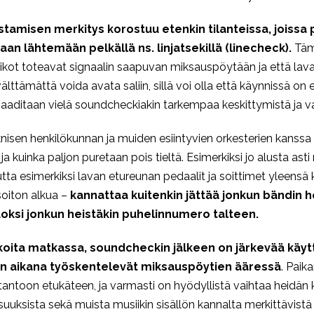
tamisen merkitys korostuu etenkin tilanteissa, joissa 
aan lähtemään pelkällä ns. linjatsekillä (linecheck).
Tämä
ikot toteavat signaalin saapuvan miksauspöytään ja että laval
lttämättä voida avata saliin, sillä voi olla että käynnissä on es
ä vaaditaan vielä soundcheckiakin tarkempaa keskittymistä ja 
sen henkilökunnan ja muiden esiintyvien orkesterien kanssa sii
 ja kuinka paljon puretaan pois tieltä. Esimerkiksi jo alusta asti
utta esimerkiksi lavan etureunan pedaalit ja soittimet yleensä 
oiton alkua –
kannattaa kuitenkin jättää jonkun bändin h
uoksi jonkun heistäkin puhelinnumero talteen.
nikoita matkassa, soundcheckin jälkeen
on
järkevää käyt
kan aikana työskentelevät miksauspöytien ääressä
. Paik
uotantoon etukäteen, ja varmasti on hyödyllistä vaihtaa heid
uksista sekä muista musiikin sisällön kannalta merkittävistä 