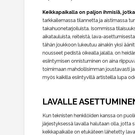
Keikkapaikalla on paljon ihmisiä, jotka
tarkkailemassa tilannetta ja aistimassa tun
takahuonetarjoiluista. Isommissa tilaisuu
aikatauluista, reiteistä, lava-asettumises
tähän joukkoon lukeutuu ainakin yksi äänite
nousseet pedistä oikealla jalalla, on hei
esiintymisen onnistuminen on aina riippuvai
toimimaan mahdollisimman joustavasti ja yh
myös kaikilla esiintyvillä artisteilla lupa
LAVALLE ASETTUMINE
Kun teknisten henkilöiden kanssa on puolin
järjestyksessä lavalla halutaan olla, jotta 
keikkapaikalle on etukäteen lähetetty
lava