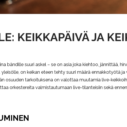
E: KEIKKAPÄIVÄ JA KE
a bändille suuri askel – se on asia joka kiehtoo, jännittää, hi
yleisölle, on keikan eteen tehty suuri määrä ennakkotyötä ja va
 osuuden tarkoituksena on valottaa muutamia live-keikkoihin li
ä, auttaa orkestereita valmistautumaan live-tilanteisiin sekä en
PUMINEN