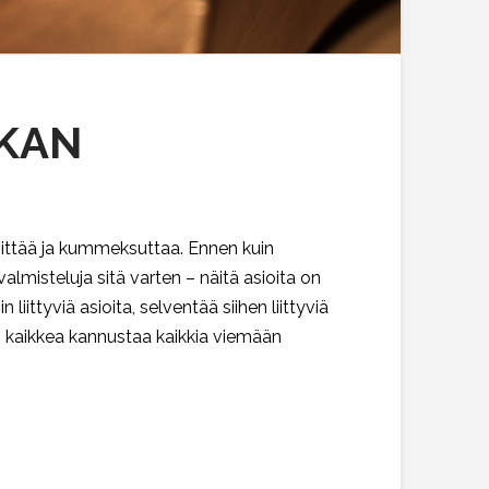
IKAN
rvittää ja kummeksuttaa. Ennen kuin
lmisteluja sitä varten – näitä asioita on
ittyviä asioita, selventää siihen liittyviä
nen kaikkea kannustaa kaikkia viemään