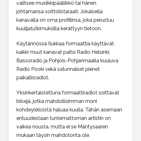
valitsee musiikkipäällikkö tai hänen
johtamansa soittolistaraati. Jokaisella
kanavalla on oma profiilinsa, joka perustuu
kuulijatutkimuksilla kerättyyn tietoon.
Käytännössä tiukkaa formaattia käyttävät
kaikki muut kanavat paitsi Radio Helsinki,
Bassoradio ja Pohjois-Pohjanmaalla kuuluva
Radio Pooki sekä satunnaiset pienet
paikallisradiot.
Yksinkertaistettuna formaattiradiot soittavat
biisejä, jotka mahdollisimman moni
kohdeyleisöstä haluaa kuulla. Tähän asemaan
entuudestaan tuntemattoman artistin on
vaikea nousta, mutta ei se Mäntysaaren
mukaan täysin mahdotonta ole.