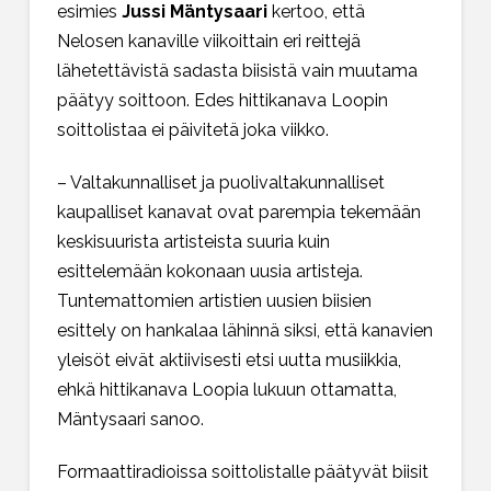
esimies
Jussi Mäntysaari
kertoo, että
Nelosen kanaville viikoittain eri reittejä
lähetettävistä sadasta biisistä vain muutama
päätyy soittoon. Edes hittikanava Loopin
soittolistaa ei päivitetä joka viikko.
– Valtakunnalliset ja puolivaltakunnalliset
kaupalliset kanavat ovat parempia tekemään
keskisuurista artisteista suuria kuin
esittelemään kokonaan uusia artisteja.
Tuntemattomien artistien uusien biisien
esittely on hankalaa lähinnä siksi, että kanavien
yleisöt eivät aktiivisesti etsi uutta musiikkia,
ehkä hittikanava Loopia lukuun ottamatta,
Mäntysaari sanoo.
Formaattiradioissa soittolistalle päätyvät biisit