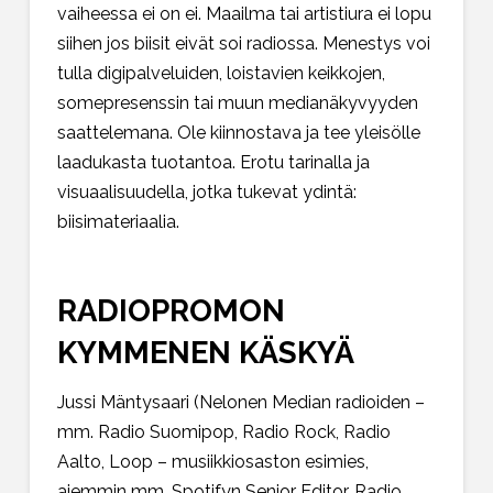
vaiheessa ei on ei. Maailma tai artistiura ei lopu
siihen jos biisit eivät soi radiossa. Menestys voi
tulla digipalveluiden, loistavien keikkojen,
somepresenssin tai muun medianäkyvyyden
saattelemana. Ole kiinnostava ja tee yleisölle
laadukasta tuotantoa. Erotu tarinalla ja
visuaalisuudella, jotka tukevat ydintä:
biisimateriaalia.
RADIOPROMON
KYMMENEN KÄSKYÄ
Jussi Mäntysaari (Nelonen Median radioiden –
mm. Radio Suomipop, Radio Rock, Radio
Aalto, Loop – musiikkiosaston esimies,
aiemmin mm. Spotifyn Senior Editor, Radio