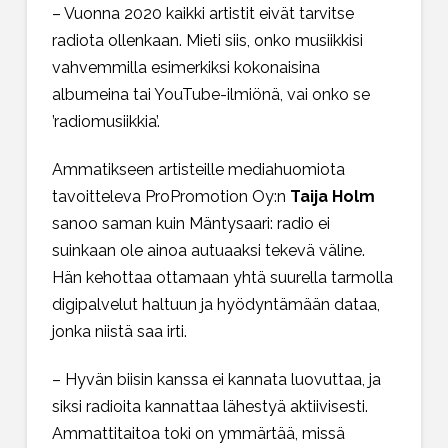
– Vuonna 2020 kaikki artistit eivät tarvitse
radiota ollenkaan. Mieti siis, onko musiikkisi
vahvemmilla esimerkiksi kokonaisina
albumeina tai YouTube-ilmiönä, vai onko se
’radiomusiikkia’.
Ammatikseen artisteille mediahuomiota
tavoitteleva ProPromotion Oy:n
Taija Holm
sanoo saman kuin Mäntysaari: radio ei
suinkaan ole ainoa autuaaksi tekevä väline.
Hän kehottaa ottamaan yhtä suurella tarmolla
digipalvelut haltuun ja hyödyntämään dataa,
jonka niistä saa irti.
– Hyvän biisin kanssa ei kannata luovuttaa, ja
siksi radioita kannattaa lähestyä aktiivisesti.
Ammattitaitoa toki on ymmärtää, missä