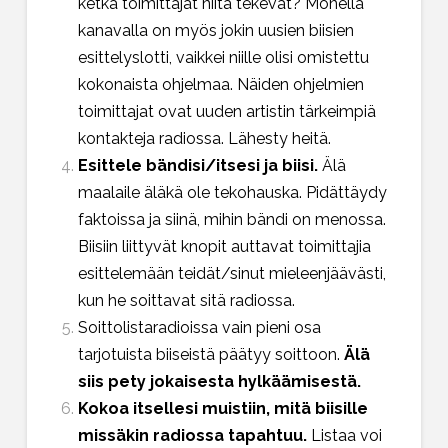
ketkä toimittajat niitä tekevät? Monella
kanavalla on myös jokin uusien biisien
esittelyslotti, vaikkei niille olisi omistettu
kokonaista ohjelmaa. Näiden ohjelmien
toimittajat ovat uuden artistin tärkeimpiä
kontakteja radiossa. Lähesty heitä.
Esittele bändisi/itsesi ja biisi.
Älä
maalaile äläkä ole tekohauska. Pidättäydy
faktoissa ja siinä, mihin bändi on menossa.
Biisiin liittyvät knopit auttavat toimittajia
esittelemään teidät/sinut mieleenjäävästi,
kun he soittavat sitä radiossa.
Soittolistaradioissa vain pieni osa
tarjotuista biiseistä päätyy soittoon.
Älä
siis pety jokaisesta hylkäämisestä.
Kokoa itsellesi muistiin, mitä biisille
missäkin radiossa tapahtuu.
Listaa voi