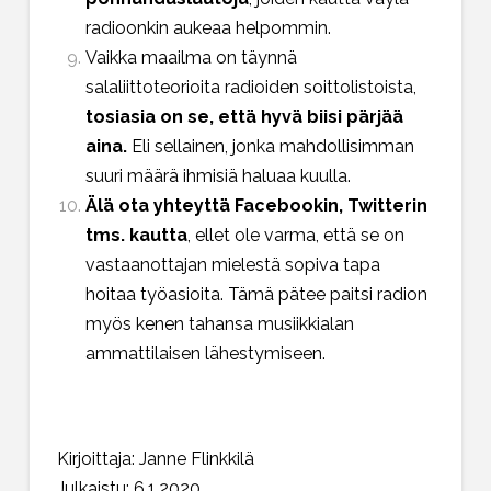
radioonkin aukeaa helpommin.
Vaikka maailma on täynnä
salaliittoteorioita radioiden soittolistoista,
tosiasia on se, että hyvä biisi pärjää
aina.
Eli sellainen, jonka mahdollisimman
suuri määrä ihmisiä haluaa kuulla.
Älä ota yhteyttä Facebookin, Twitterin
tms. kautta
, ellet ole varma, että se on
vastaanottajan mielestä sopiva tapa
hoitaa työasioita. Tämä pätee paitsi radion
myös kenen tahansa musiikkialan
ammattilaisen lähestymiseen.
Kirjoittaja: Janne Flinkkilä
Julkaistu: 6.1.2020