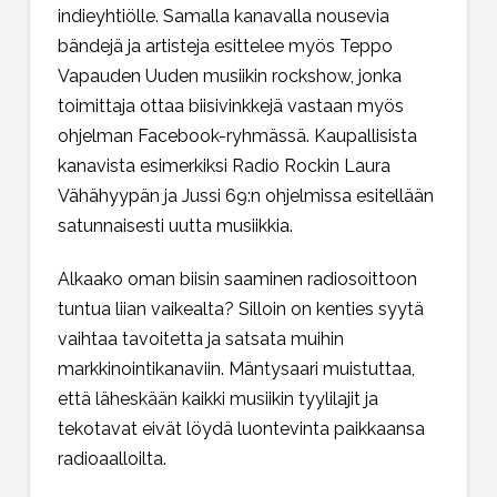
indieyhtiölle. Samalla kanavalla nousevia
bändejä ja artisteja esittelee myös
Teppo
Vapauden Uuden musiikin rockshow
, jonka
toimittaja ottaa biisivinkkejä vastaan myös
ohjelman Facebook-ryhmässä
. Kaupallisista
kanavista esimerkiksi Radio Rockin Laura
Vähähyypän ja Jussi 69:n ohjelmissa esitellään
satunnaisesti uutta musiikkia.
Alkaako oman biisin saaminen radiosoittoon
tuntua liian vaikealta? Silloin on kenties syytä
vaihtaa tavoitetta ja satsata muihin
markkinointikanaviin. Mäntysaari muistuttaa,
että läheskään kaikki musiikin tyylilajit ja
tekotavat eivät löydä luontevinta paikkaansa
radioaalloilta.