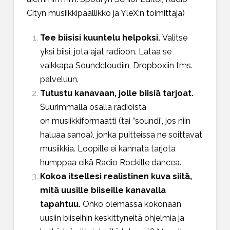
Cityn musiikkipäällikkö ja YleX:n toimittaja)
Tee biisisi kuuntelu helpoksi.
Valitse
yksi biisi, jota ajat radioon. Lataa se
vaikkapa Soundcloudiin, Dropboxiin tms.
palveluun.
Tutustu kanavaan, jolle biisiä tarjoat.
Suurimmalla osalla radioista
on musiikkiformaatti (tai ”soundi”, jos niin
haluaa sanoa), jonka puitteissa ne soittavat
musiikkia. Loopille ei kannata tarjota
humppaa eikä Radio Rockille dancea.
Kokoa itsellesi realistinen kuva siitä,
mitä uusille biiseille kanavalla
tapahtuu.
Onko olemassa kokonaan
uusiin biiseihin keskittyneitä ohjelmia ja