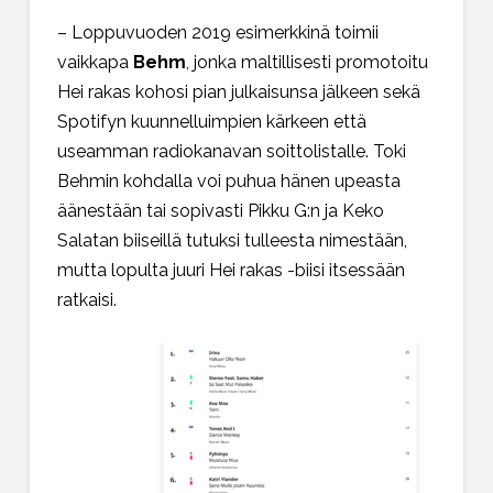
– Loppuvuoden 2019 esimerkkinä toimii
vaikkapa
Behm
, jonka maltillisesti promotoitu
Hei rakas kohosi pian julkaisunsa jälkeen sekä
Spotifyn kuunnelluimpien kärkeen että
useamman radiokanavan soittolistalle. Toki
Behmin kohdalla voi puhua hänen upeasta
äänestään tai sopivasti Pikku G:n ja Keko
Salatan biiseillä tutuksi tulleesta nimestään,
mutta lopulta juuri Hei rakas -biisi itsessään
ratkaisi.