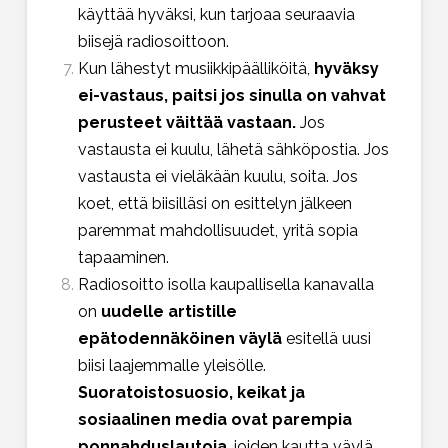
käyttää hyväksi, kun tarjoaa seuraavia
biisejä radiosoittoon.
Kun lähestyt musiikkipäälliköitä,
hyväksy
ei-vastaus, paitsi jos sinulla on vahvat
perusteet väittää vastaan.
Jos
vastausta ei kuulu, lähetä sähköpostia. Jos
vastausta ei vieläkään kuulu, soita. Jos
koet, että biisilläsi on esittelyn jälkeen
paremmat mahdollisuudet, yritä sopia
tapaaminen.
Radiosoitto isolla kaupallisella kanavalla
on
uudelle artistille
epätodennäköinen väylä
esitellä uusi
biisi laajemmalle yleisölle.
Suoratoistosuosio, keikat ja
sosiaalinen media ovat parempia
ponnahduslautoja
, joiden kautta väylä