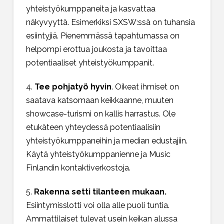
yhteistyökumppaneita ja kasvattaa
näkyvyyttä. Esimerkiksi SXSW:ssä on tuhansia
esiintyjiä. Pienemmässä tapahtumassa on
helpompi erottua joukosta ja tavoittaa
potentiaaliset yhteistyökumppanit.
4.
Tee pohjatyö hyvin
. Oikeat ihmiset on
saatava katsomaan keikkaanne, muuten
showcase-turismi on kallis harrastus. Ole
etukäteen yhteydessä potentiaalisiin
yhteistyökumppaneihin ja median edustajiin.
Käytä yhteistyökumppanienne ja Music
Finlandin kontaktiverkostoja.
5.
Rakenna setti tilanteen mukaan.
Esiintymisslotti voi olla alle puoli tuntia.
Ammattilaiset tulevat usein keikan alussa