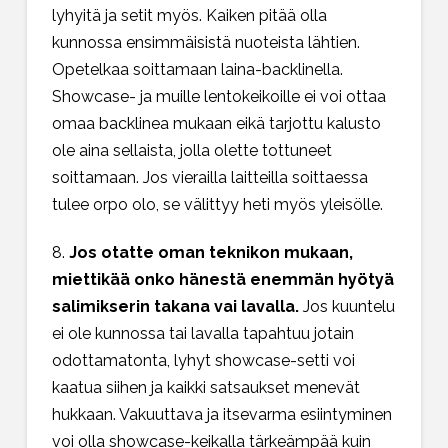
lyhyitä ja setit myös. Kaiken pitää olla
kunnossa ensimmäisistä nuoteista lähtien.
Opetelkaa soittamaan laina-backlinella.
Showcase- ja muille lentokeikoille ei voi ottaa
omaa backlinea mukaan eikä tarjottu kalusto
ole aina sellaista, jolla olette tottuneet
soittamaan. Jos vierailla laitteilla soittaessa
tulee orpo olo, se välittyy heti myös yleisölle.
8.
Jos otatte oman teknikon mukaan,
miettikää onko hänestä enemmän hyötyä
salimikserin takana vai lavalla.
Jos kuuntelu
ei ole kunnossa tai lavalla tapahtuu jotain
odottamatonta, lyhyt showcase-setti voi
kaatua siihen ja kaikki satsaukset menevät
hukkaan. Vakuuttava ja itsevarma esiintyminen
voi olla showcase-keikalla tärkeämpää kuin