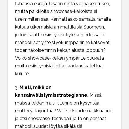
tuhansia euroja. Osaan niistä voi hakea tukea,
mutta palkkioita showcase-keikoista ei
useimmiten saa. Kannattaako samalla rahalla
kutsua ulkomaisia ammattilaisia Suomeen,
jolloin saatte esiintyä kotiyleisön edessä ja
mahdolliset yhteistyökumppaninne katsovat
todennäköisemmin keikan alusta loppuun?
Voiko showcase-keikan ympärille buukata
muita esiintymisiä, joilla saadaan katettua
kuluja?
3.
Mieti, mikä on
kansainvälistymisstrategianne.
Missä
maissa teidän musiikillenne on kysyntää
muttei ylitarjontaa? Valitse kohdemarkkinanne
ja etsi showcase-festivaali, jolta on parhaat
mahdollisuudet löytää sikäläisiä