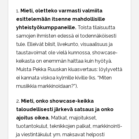
1.
Mieti, oletteko varmasti valmiita
esittelemään itsenne mahdollisille
yhteistyökumppaneille.
Toista tilaisuutta
samojen ihmisten edessä ei todennäköisesti
tule. Elleivät biisit, livekunto, visuaalisuus ja
taustavoimat ole vielä kunnossa, showcase-
keikasta on enemmän haittaa kuin hyötyä.
Muista
Pekka Ruuskan kiuasvertaus
: löylyvettä
ei kannata viskoa kylmille kiville (ks.
“Miten
musiikkia markkinoidaan?”
).
2.
Mieti, onko showcase-keikka
taloudellisesti järkevä satsaus ja onko
ajoitus oikea.
Matkat, majoitukset,
tuotantokulut, teknikkojen palkat, markkinointi-
ja viestintäkulut ym. maksavat helposti