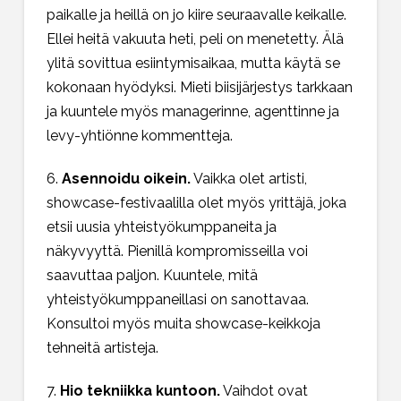
paikalle ja heillä on jo kiire seuraavalle keikalle.
Ellei heitä vakuuta heti, peli on menetetty. Älä
ylitä sovittua esiintymisaikaa, mutta käytä se
kokonaan hyödyksi. Mieti biisijärjestys tarkkaan
ja kuuntele myös managerinne, agenttinne ja
levy-yhtiönne kommentteja.
6.
Asennoidu oikein.
Vaikka olet artisti,
showcase-festivaalilla olet myös yrittäjä, joka
etsii uusia yhteistyökumppaneita ja
näkyvyyttä. Pienillä kompromisseilla voi
saavuttaa paljon. Kuuntele, mitä
yhteistyökumppaneillasi on sanottavaa.
Konsultoi myös muita showcase-keikkoja
tehneitä artisteja.
7.
Hio tekniikka kuntoon.
Vaihdot ovat