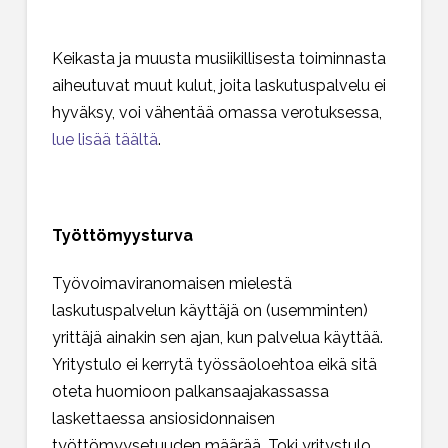
Keikasta ja muusta musiikillisesta toiminnasta
aiheutuvat muut kulut, joita laskutuspalvelu ei
hyväksy, voi vähentää omassa verotuksessa,
lue lisää täältä
.
Työttömyysturva
Työvoimaviranomaisen mielestä
laskutuspalvelun käyttäjä on (usemminten)
yrittäjä ainakin sen ajan, kun palvelua käyttää.
Yritystulo ei kerrytä työssäoloehtoa eikä sitä
oteta huomioon palkansaajakassassa
laskettaessa ansiosidonnaisen
työttömyysetuuden määrää. Toki yritystulo