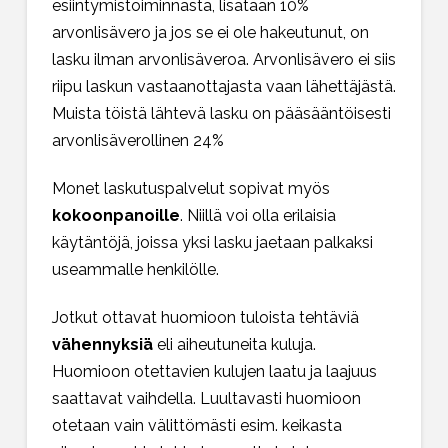
esiintymistoiminnasta, lisätään 10%
arvonlisävero ja jos se ei ole hakeutunut, on
lasku ilman arvonlisäveroa. Arvonlisävero ei siis
riipu laskun vastaanottajasta vaan lähettäjästä.
Muista töistä lähtevä lasku on pääsääntöisesti
arvonlisäverollinen 24%
Monet laskutuspalvelut sopivat myös
kokoonpanoille
. Niillä voi olla erilaisia
käytäntöjä, joissa yksi lasku jaetaan palkaksi
useammalle henkilölle.
Jotkut ottavat huomioon tuloista tehtäviä
vähennyksiä
eli aiheutuneita kuluja.
Huomioon otettavien kulujen laatu ja laajuus
saattavat vaihdella. Luultavasti huomioon
otetaan vain välittömästi esim. keikasta