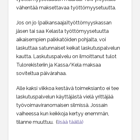
vähentää maksettavaa työttömyysetuutta.
Jos on jo (palkansaaja)työttömyyskassan
jäsen tai saa Kelasta työttömyysetuutta
aikaisempien palkkatöiden pohjalta, voi
laskuttaa satunnaiset keikat laskutuspalvelun
kautta. Laskutuspalvelu on ilmoittanut tulot
Tulorekisteriin ja Kassa/Kela maksaa
soviteltua päivärahaa.
Alle kaksi viikkoa kestävä toimeksianto ei tee
laskutuspalvelun käyttäjästä vielä yrittäjää
työvoimaviranomaisen silmissä. Jossain
vaiheessa kun keikkoja kertyy enemmän,
tilanne muuttuu.
(
lisää täällä)