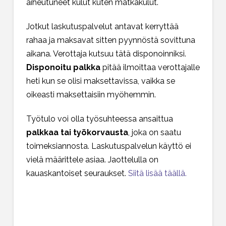
aiheutuneet kulut kuten matkakulut.
Jotkut laskutuspalvelut antavat kerryttää
rahaa ja maksavat sitten pyynnöstä sovittuna
aikana. Verottaja kutsuu tätä disponoinniksi.
Disponoitu palkka
pitää ilmoittaa verottajalle
heti kun se olisi maksettavissa, vaikka se
oikeasti maksettaisiin myöhemmin.
Työtulo voi olla työsuhteessa ansaittua
palkkaa tai työkorvausta
, joka on saatu
toimeksiannosta. Laskutuspalvelun käyttö ei
vielä määrittele asiaa. Jaottelulla on
kauaskantoiset seuraukset.
Siitä lisää täällä.