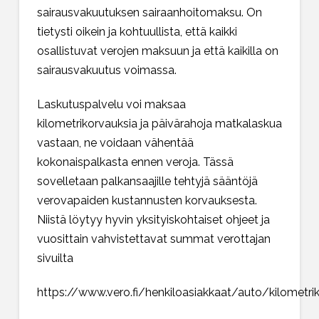
sairausvakuutuksen sairaanhoitomaksu. On
tietysti oikein ja kohtuullista, että kaikki
osallistuvat verojen maksuun ja että kaikilla on
sairausvakuutus voimassa.
Laskutuspalvelu voi maksaa
kilometrikorvauksia ja päivärahoja matkalaskua
vastaan, ne voidaan vähentää
kokonaispalkasta ennen veroja. Tässä
sovelletaan palkansaajille tehtyjä sääntöjä
verovapaiden kustannusten korvauksesta.
Niistä löytyy hyvin yksityiskohtaiset ohjeet ja
vuosittain vahvistettavat summat verottajan
sivuilta
https://www.vero.fi/henkiloasiakkaat/auto/kilometri