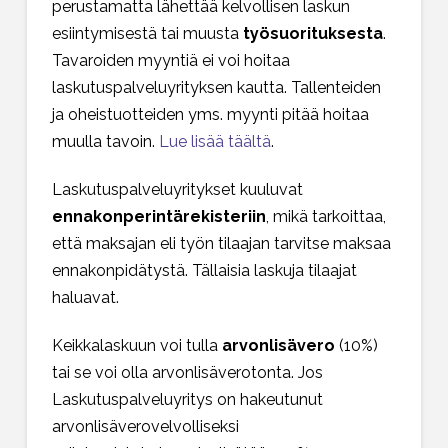
perustamatta lähettää kelvollisen laskun
esiintymisestä tai muusta
työsuorituksesta
.
Tavaroiden myyntiä ei voi hoitaa
laskutuspalveluyrityksen kautta. Tallenteiden
ja oheistuotteiden yms. myynti pitää hoitaa
muulla tavoin.
Lue lisää täältä
.
Laskutuspalveluyritykset kuuluvat
ennakonperintärekisteriin
, mikä tarkoittaa,
että maksajan eli työn tilaajan tarvitse maksaa
ennakonpidätystä. Tällaisia laskuja tilaajat
haluavat.
Keikkalaskuun voi tulla
arvonlisävero
(10%)
tai se voi olla arvonlisäverotonta. Jos
Laskutuspalveluyritys on hakeutunut
arvonlisäverovelvolliseksi