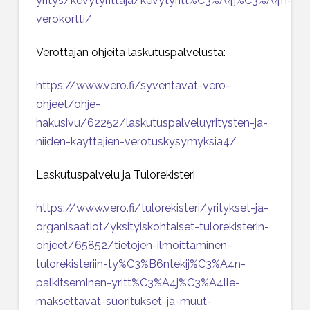
yritys/kevytyrittaja/kevytyritt%C3%A4j%C3%A4n-
verokortti/
Verottajan ohjeita laskutuspalvelusta:
https://www.vero.fi/syventavat-vero-
ohjeet/ohje-
hakusivu/62252/laskutuspalveluyritysten-ja-
niiden-kayttajien-verotuskysymyksia4/
Laskutuspalvelu ja Tulorekisteri
https://www.vero.fi/tulorekisteri/yritykset-ja-
organisaatiot/yksityiskohtaiset-tulorekisterin-
ohjeet/65852/tietojen-ilmoittaminen-
tulorekisteriin-ty%C3%B6ntekij%C3%A4n-
palkitseminen-yritt%C3%A4j%C3%A4lle-
maksettavat-suoritukset-ja-muut-