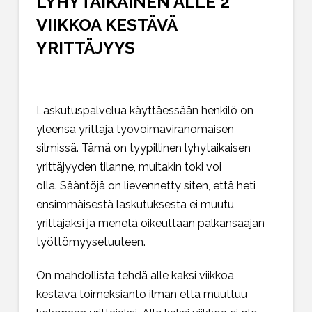
LYHYTAIKAINEN ALLE 2
VIIKKOA KESTÄVÄ
YRITTÄJYYS
Laskutuspalvelua käyttäessään henkilö on
yleensä yrittäjä työvoimaviranomaisen
silmissä. Tämä on tyypillinen lyhytaikaisen
yrittäjyyden tilanne, muitakin toki voi
olla.
Sääntöjä on lievennetty siten, että heti
ensimmäisestä laskutuksesta ei muutu
yrittäjäksi ja menetä oikeuttaan palkansaajan
työttömyysetuuteen.
On mahdollista tehdä alle kaksi viikkoa
kestävä toimeksianto ilman että muuttuu