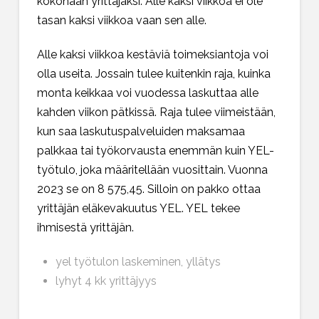
kokonaan yrittäjäksi. Alle kaksi viikkoa ei ole
tasan kaksi viikkoa vaan sen alle.
Alle kaksi viikkoa kestäviä toimeksiantoja voi
olla useita. Jossain tulee kuitenkin raja, kuinka
monta keikkaa voi vuodessa laskuttaa alle
kahden viikon pätkissä. Raja tulee viimeistään,
kun saa laskutuspalveluiden maksamaa
palkkaa tai työkorvausta enemmän kuin YEL-
työtulo, joka määritellään vuosittain. Vuonna
2023 se on 8 575,45. Silloin on pakko ottaa
yrittäjän eläkevakuutus YEL. YEL tekee
ihmisestä yrittäjän.
yel työtulon laskeminen, yllätys
lyhyt 4 kk yrittäjyys