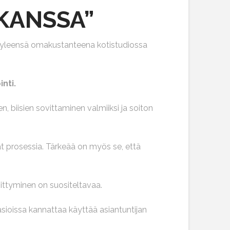
 KANSSA”
n yleensä omakustanteena kotistudiossa
nti.
 biisien sovittaminen valmiiksi ja soiton
t prosessia. Tärkeää on myös se, että
iittyminen on suositeltavaa.
asioissa kannattaa käyttää asiantuntijan