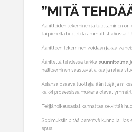
”MITÄ TEHDÄÄ
Äänitteiden tekeminen ja tuottaminen on 
tai pienellä budjetilla ammattistudiossa.
Äänitteen tekeminen voidaan jakaa vaiheisi
Äänitettä tehdessä tarkka
suunnitelma j
hallitseminen säästävät aikaa ja rahaa stu
Asiansa osaava tuottaja, äänittäjä ja mi
kaikki prosessissa mukana olevat ymmärtä
Tekijänoikeusasiat kannattaa selvittää huo
Sopimuksiin pitää perehtyä kunnolla. Jos e
apua.