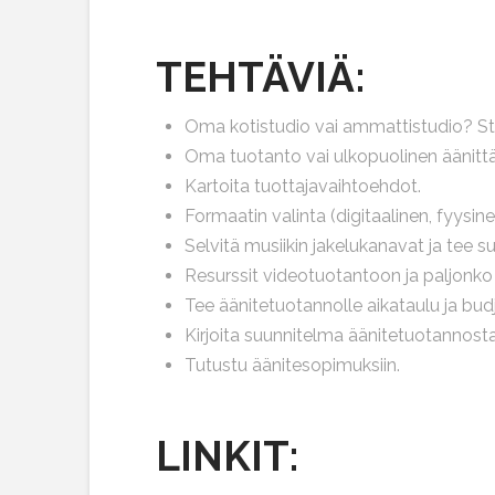
TEHTÄVIÄ:
Oma kotistudio vai ammattistudio? Stud
Oma tuotanto vai ulkopuolinen äänittäj
Kartoita tuottajavaihtoehdot.
Formaatin valinta (digitaalinen, fyysine
Selvitä musiikin jakelukanavat ja tee s
Resurssit videotuotantoon ja paljonko
Tee äänitetuotannolle aikataulu ja budj
Kirjoita suunnitelma äänitetuotannosta
Tutustu äänitesopimuksiin.
LINKIT: