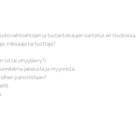
iovaihtoehtojen ja tuotantokulujen kartoitus eri studioissa.
ä, miksaaja tai tuottaja?
n cd tai vinyylilevy?)
uunnitelma jakelusta ja myynnistä.
 siihen panostetaan?
etti.
.