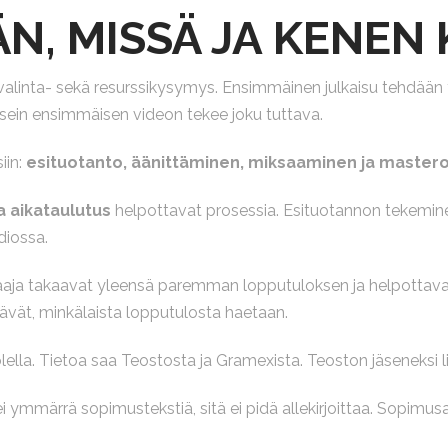
N, MISSÄ JA KENEN
valinta- sekä resurssikysymys. Ensimmäinen julkaisu tehdää
 Usein ensimmäisen videon tekee joku tuttava.
in:
esituotanto, äänittäminen, miksaaminen ja masteroi
a aikataulutus
helpottavat prosessia. Esituotannon tekeminen,
diossa.
ksaaja takaavat yleensä paremman lopputuloksen ja helpottava
vät, minkälaista lopputulosta haetaan.
lella. Tietoa saa Teostosta ja Gramexista. Teoston jäseneksi l
i ymmärrä sopimustekstiä, sitä ei pidä allekirjoittaa. Sopimus