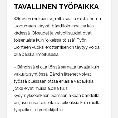
TAVALLINEN TYÖPAIKKA
Wirtasen mukaan se, mitä saa ja mistä joutuu
luopumaan, käyvät bänditoiminnassa käsi
kädessä. Oikeudet ja velvollisuudet ovat
toisenlaisia kuin ”oikeissa töissä”. Työn
luonteen vuoksi erottamisenkin täytyy voida
olla pelkkä ilmoitusasia.
– Bändissä ei olla töissä samalla tavalla kuin
vakuutusyhtiössä. Bändin jäsenet voivat
työssä ollessaan ottaa erilaisia vapauksia,
jotka eivät muilla aloilla tulisi
kysymykseenkään. Samaan aikaan bändeillä
on jäseniinsä toisenlaisia oikeuksia kuin muilla
työpaikoilla työntekijöihin.