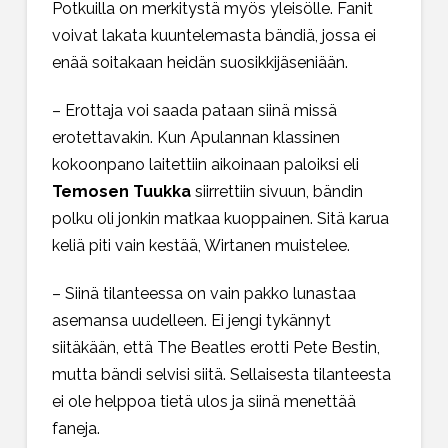
Potkuilla on merkitystä myös yleisölle. Fanit
voivat lakata kuuntelemasta bändiä, jossa ei
enää soitakaan heidän suosikkijäseniään.
– Erottaja voi saada pataan siinä missä
erotettavakin. Kun Apulannan klassinen
kokoonpano laitettiin aikoinaan paloiksi eli
Temosen Tuukka
siirrettiin sivuun, bändin
polku oli jonkin matkaa kuoppainen. Sitä karua
keliä piti vain kestää, Wirtanen muistelee.
– Siinä tilanteessa on vain pakko lunastaa
asemansa uudelleen. Ei jengi tykännyt
siitäkään, että The Beatles erotti Pete Bestin,
mutta bändi selvisi siitä. Sellaisesta tilanteesta
ei ole helppoa tietä ulos ja siinä menettää
faneja.