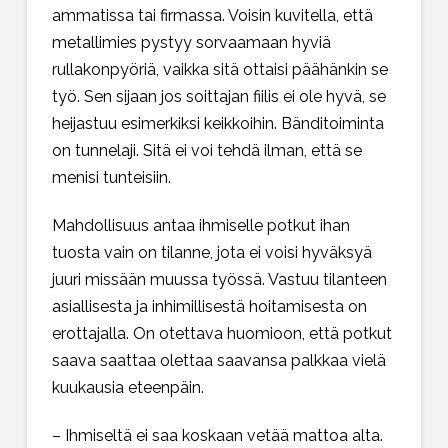
ammatissa tai firmassa. Voisin kuvitella, että
metallimies pystyy sorvaamaan hyviä
rullakonpyöriä, vaikka sitä ottaisi päähänkin se
työ. Sen sijaan jos soittajan fiilis ei ole hyvä, se
heijastuu esimerkiksi keikkoihin. Bänditoiminta
on tunnelaji. Sitä ei voi tehdä ilman, että se
menisi tunteisiin.
Mahdollisuus antaa ihmiselle potkut ihan
tuosta vain on tilanne, jota ei voisi hyväksyä
juuri missään muussa työssä. Vastuu tilanteen
asiallisesta ja inhimillisestä hoitamisesta on
erottajalla. On otettava huomioon, että potkut
saava saattaa olettaa saavansa palkkaa vielä
kuukausia eteenpäin.
– Ihmiseltä ei saa koskaan vetää mattoa alta.