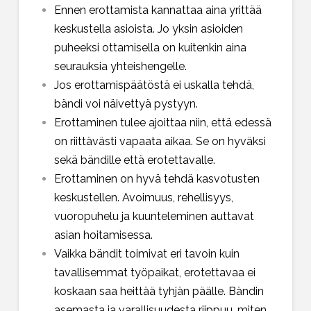
Ennen erottamista kannattaa aina yrittää
keskustella asioista. Jo yksin asioiden
puheeksi ottamisella on kuitenkin aina
seurauksia yhteishengelle.
Jos erottamispäätöstä ei uskalla tehdä,
bändi voi näivettyä pystyyn.
Erottaminen tulee ajoittaa niin, että edessä
on riittävästi vapaata aikaa. Se on hyväksi
sekä bändille että erotettavalle.
Erottaminen on hyvä tehdä kasvotusten
keskustellen. Avoimuus, rehellisyys,
vuoropuhelu ja kuunteleminen auttavat
asian hoitamisessa.
Vaikka bändit toimivat eri tavoin kuin
tavallisemmat työpaikat, erotettavaa ei
koskaan saa heittää tyhjän päälle. Bändin
asemasta ja varallisuudesta riippuu, miten