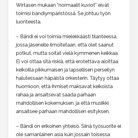
Wirtasen mukaan ”normaalit kuviot” eivät
toimisi bändiympäristössä. Se johtuu työn
luonteesta.
– Bändi ei voi toimia mielekkäästi tilanteessa,
jossa jäsenelle ilmoitetaan, että olet saanut
potkut, mutta soitat vielä kymmenen keikkaa.
Ei voi ottaa sitä riskiä, että erotettava aloittaa
keikoilla pikkumaisen ja lapsellisen perseilyn
halutessaan häpäistä orkesterin. Täytyy ottaa
huomioon, että ihmiset maksavat keikoista
rahaa ja ansaitsevat saada parhaan
mahdollisen kokemuksen, ja että musiikki
ansaitsee parhaan mahdollisen esityksen.
– Bändi on erikoinen yhteisö. Siinä työsuorite ei
ole samanlainen asia kuin jossain toisessa