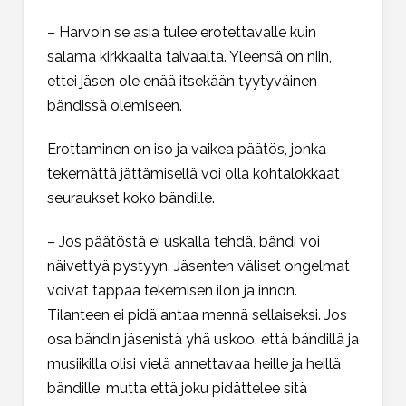
– Harvoin se asia tulee erotettavalle kuin
salama kirkkaalta taivaalta. Yleensä on niin,
ettei jäsen ole enää itsekään tyytyväinen
bändissä olemiseen.
Erottaminen on iso ja vaikea päätös, jonka
tekemättä jättämisellä voi olla kohtalokkaat
seuraukset koko bändille.
– Jos päätöstä ei uskalla tehdä, bändi voi
näivettyä pystyyn. Jäsenten väliset ongelmat
voivat tappaa tekemisen ilon ja innon.
Tilanteen ei pidä antaa mennä sellaiseksi. Jos
osa bändin jäsenistä yhä uskoo, että bändillä ja
musiikilla olisi vielä annettavaa heille ja heillä
bändille, mutta että joku pidättelee sitä