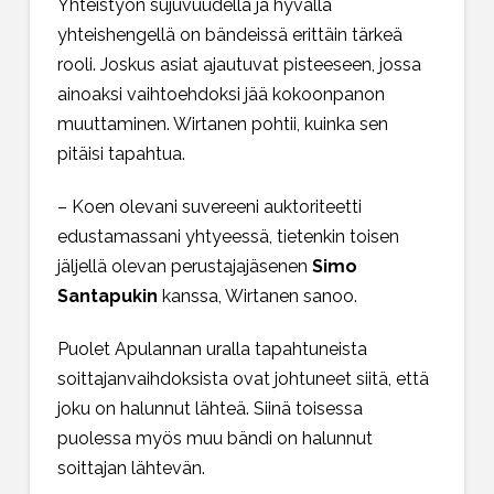
Yhteistyön sujuvuudella ja hyvällä
yhteishengellä on bändeissä erittäin tärkeä
rooli. Joskus asiat ajautuvat pisteeseen, jossa
ainoaksi vaihtoehdoksi jää kokoonpanon
muuttaminen. Wirtanen pohtii, kuinka sen
pitäisi tapahtua.
– Koen olevani suvereeni auktoriteetti
edustamassani yhtyeessä, tietenkin toisen
jäljellä olevan perustajajäsenen
Simo
Santapukin
kanssa, Wirtanen sanoo.
Puolet Apulannan uralla tapahtuneista
soittajanvaihdoksista ovat johtuneet siitä, että
joku on halunnut lähteä. Siinä toisessa
puolessa myös muu bändi on halunnut
soittajan lähtevän.