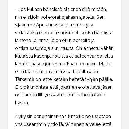
– Jos kukaan bändissä ei tienaa sillä mitään,
niin ei silloin voi erorahojakaan ajatella. Sen
sijaan me Apulannassa olemme kyllä
sellaistakin metodia suosineet, koska bändistä
lähteneillä ihmisillä on ollut perheitä ja
omistusasuntoja sun muuta. On annettu vähän
kultaista kädenpuristusta eli sateenvarjoa, että
lähtijä pääsee jonkin matkaa eteenpäin. Mutta
ei mitään ruhtinaiden liksaa todellakaan.
Tärkeintä on, ettei ketään heitetä tyhjän päälle.
Ei pidä unohtaa, että jokainen erotettava jäsen
on bändiin liittyessään tuonut siihen jotakin
hyvää.
Nykyisin bänditoiminnan tiimoille perustetaan
yhä useammin yhtiöitä. Wirtanen arvelee, että