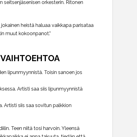
seitsenjäsenisen orkesterin. Ritonen
 jokainen heistä haluaa vaikkapa parisataa
otkin muut kokoonpanot.”
 VAIHTOEHTOA
uden lipunmyynnistä. Toisin sanoen jos
uksessa. Artisti saa siis lipunmyynnistä
 Artisti siis saa sovitun palkkion
iilin. Teen niitä tosi harvoin. Yleensä
eikkapaikka ei anna takuuta, tiedän että