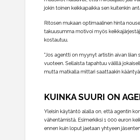
jokin toinen keikkapaikka sen kuitenkin ant
Ritosen mukaan optimaalinen hinta nousevan
takuusumma motivoi myös keikkajärjestäjää
kostautuu.
”Jos agentti on myynyt artistin aivan liia
vuoteen. Sellaista tapahtuu välillä jokais
mutta matkalla mittari saattaakin kääntyä. Tä
KUINKA SUURI ON AGE
Yleisin käytäntö alalla on, että agentin k
vähentämistä. Esimerkiksi 1 000 euron keik
ennen kuin loput jaetaan yhtyeen jäsenten