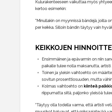
Kulurakenteeseen vaikuttaa myös yhtyeen 
kertoo esimerkin:
”Minullakin on myynnissä bändejä, joilla 
per keikka. Silloin bändin täytyy vain hyv
KEIKKOJEN HINNOITT
Ensimmäinen ja epävarmin on niin sa
paikalle tulee nolla maksanutta, artisti
Toinen ja yleisin vaihtoehto on määrite
sovitun prosenttiosuuden, mutta vähintää
Kolmas vaihtoehto on
kiinteä palkki
riippumatta siitä, paljonko yleisöä tulee
”Täytyy olla todella varma, että artisti vetä
muusikot haluavat, että miksaajalle jää var