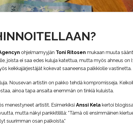
HINNOITELLAAN?
 Agencyn
ohjelmamyyjän
Toni Ritosen
mukaan muuta sääntöä
oille, joista ei saa edes kuluja katettua, mutta myös ahneus on 
ös keikkajärjestäjät kokevat saaneensa palkkiolle vastinetta.
uja. Nousevan artistin on pakko tehdä kompromisseja. Keikoill
ostaa, ainoa tapa ansaita enemmän on tinkiä kuluista.
 menestyneet artistit. Esimerkiksi
Anssi Kela
kertoi
blogiss
ta, mutta näkyi pankkitilillä: ”Tämä oli ensimmäinen kiertue,
llyt suurimman osan palkoista.”