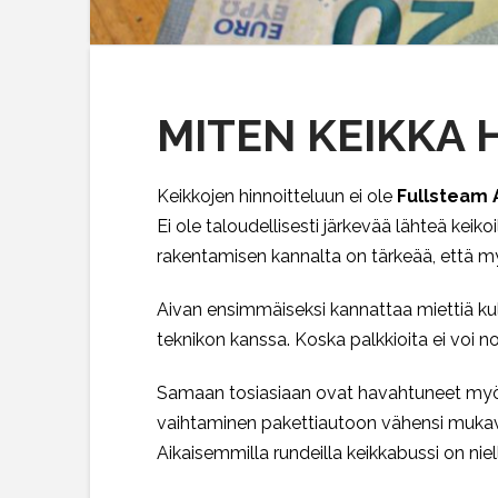
MITEN KEIKKA 
Keikkojen hinnoitteluun ei ole
Fullsteam
Ei ole taloudellisesti järkevää lähteä keik
rakentamisen kannalta on tärkeää, että my
Aivan ensimmäiseksi kannattaa miettiä kul
teknikon kanssa. Koska palkkioita ei voi n
Samaan tosiasiaan ovat havahtuneet myös
vaihtaminen pakettiautoon vähensi mukavuut
Aikaisemmilla rundeilla keikkabussi on nie