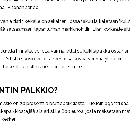
aa”, Ritonen sanoo.
 artistin keikalle on sellainen, jossa takuulla katetaan ”kulut
 satsaamaan tapahtuman markkinointiin. Liian korkealle sitä e
n suurella hinnalla, voi olla varma, ettei se keikkapaikka osta
elle. Artistin suosio voi olla menossa kovaa vauhtia ylöspäin 
rkeintä on olla rehellinen järjestäjille.”
NTIN PALKKIO?
omissio on 20 prosenttia bruttopalkkiosta. Tuolloin agentti sa
kapalkkiosta jää siis artistille 800 euroa, josta maksetaan m
 kesken.