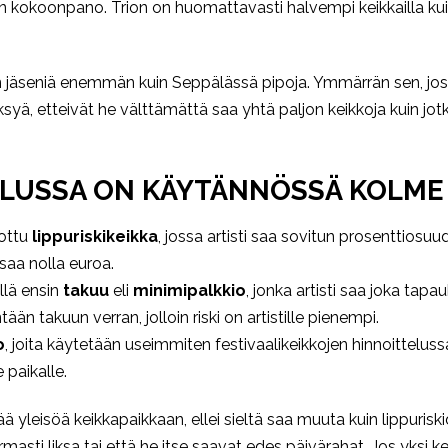
kokoonpano. Trion on huomattavasti halvempi keikkailla kuin 
on jäseniä enemmän kuin Seppälässä pipoja. Ymmärrän sen, jos
äksyä, etteivät he välttämättä saa yhtä paljon keikkoja kuin j
ELUSSA ON KÄYTÄNNÖSSÄ KOLME
nottu
lippuriskikeikka
, jossa artisti saa sovitun prosenttiosu
 saa nolla euroa.
llä ensin
takuu
eli
minimipalkkio
, jonka artisti saa joka tapa
n takuun verran, jolloin riski on artistille pienempi.
o
, joita käytetään useimmiten festivaalikeikkojen hinnoittelussa.
 paikalle.
ä yleisöä keikkapaikkaan, ellei sieltä saa muuta kuin lippuriskid
masti liksa tai että he itse saavat edes päivärahat. Jos yksi k