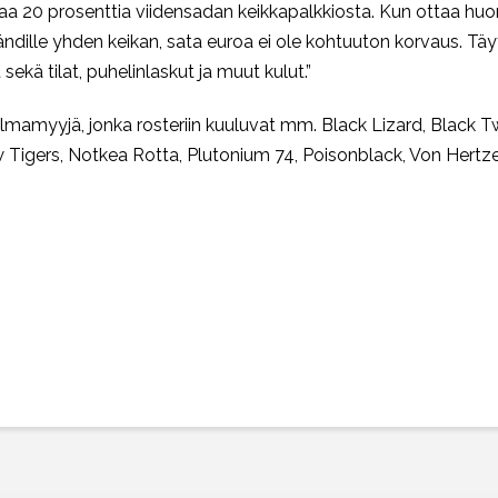
ottaa 20 prosenttia viidensadan keikkapalkkiosta. Kun ottaa hu
dille yhden keikan, sata euroa ei ole kohtuuton korvaus. Tä
sekä tilat, puhelinlaskut ja muut kulut.”
mamyyjä, jonka rosteriin kuuluvat mm. Black Lizard, Black T
Tigers, Notkea Rotta, Plutonium 74, Poisonblack, Von Hertze