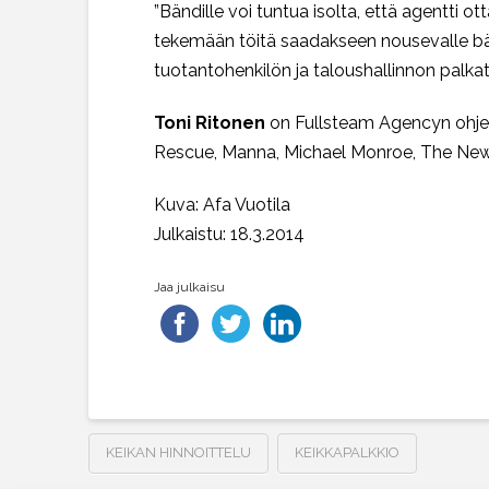
”Bändille voi tuntua isolta, että agentti 
tekemään töitä saadakseen nousevalle bän
tuotantohenkilön ja taloushallinnon palkat 
Toni Ritonen
on Fullsteam Agencyn ohjel
Rescue, Manna, Michael Monroe, The New 
Kuva: Afa Vuotila
Julkaistu: 18.3.2014
Jaa julkaisu
KEIKAN HINNOITTELU
KEIKKAPALKKIO