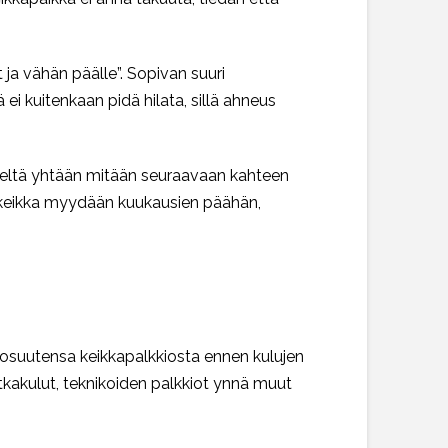
 ja vähän päälle”. Sopivan suuri
i kuitenkaan pidä hilata, sillä ahneus
 häneltä yhtään mitään seuraavaan kahteen
ja keikka myydään kuukausien päähän,
a osuutensa keikkapalkkiosta ennen kulujen
atkakulut, teknikoiden palkkiot ynnä muut