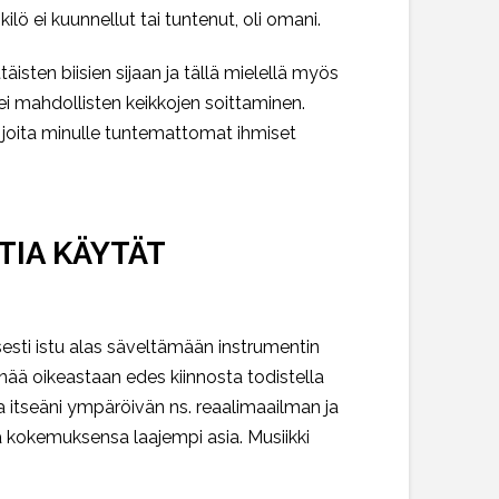
lö ei kuunnellut tai tuntenut, oli omani.
isten biisien sijaan ja tällä mielellä myös
 ei mahdollisten keikkojen soittaminen.
ja joita minulle tuntemattomat ihmiset
TIA KÄYTÄT
sesti istu alas säveltämään instrumentin
 enää oikeastaan edes kiinnosta todistella
a itseäni ympäröivän ns. reaalimaailman ja
na kokemuksensa laajempi asia. Musiikki