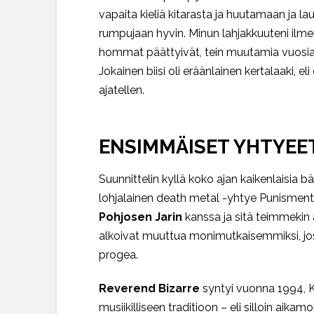
vapaita kieliä kitarasta ja huutamaan ja lau
rumpujaan hyvin. Minun lahjakkuuteni ilmen
hommat päättyivät, tein muutamia vuosia bii
Jokainen biisi oli eräänlainen kertalaaki, el
ajatellen.
ENSIMMÄISET YHTYEE
Suunnittelin kyllä koko ajan kaikenlaisia
lohjalainen death metal -yhtye Punisment, s
Pohjosen Jarin
kanssa ja sitä teimmekin a
alkoivat muuttua monimutkaisemmiksi, josk
progea.
Reverend Bizarre
syntyi vuonna 1994, KL
musiikilliseen traditioon – eli silloin aik