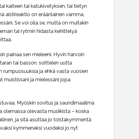
i kaiteen tai katukivetyksen, tai tietyn
tämä aistireaktio on eräänlainen vamma,
ssäni. Se voi olla se, mutta on muitakin
eman tai rytmin hidasta kehittelyä
ittaa.
utoin painaa sen mieleeni. Hyvin harvoin
itaran tai basson, soittelen uutta
nsin rumpuosuuksia ja ehkä vasta vuosien
t muistissani ja mielessäni jopa
dostuvaa. Myöskin sovitus ja saundimaailma
ksia olemassa olevasta musiikista – koska
allinen, ja sitä asuttaa jo toistakymmentä
aavaksi kymmeneksi vuodeksi jo nyt