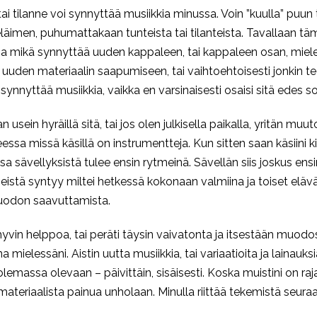
ai tilanne voi synnyttää musiikkia minussa. Voin ”kuulla” puun ta
i eläimen, puhumattakaan tunteista tai tilanteista. Tavallaan 
asia mikä synnyttää uuden kappaleen, tai kappaleen osan, miele
uden materiaalin saapumiseen, tai vaihtoehtoisesti jonkin te
ynnyttää musiikkia, vaikka en varsinaisesti osaisi sitä edes so
n usein hyräillä sitä, tai jos olen julkisella paikalla, yritän mu
eessa missä käsillä on instrumentteja. Kun sitten saan käsiini k
sa sävellyksistä tulee ensin rytmeinä. Sävellän siis joskus e
seistä syntyy miltei hetkessä kokonaan valmiina ja toiset elävä
uodon saavuttamista.
hyvin helppoa, tai peräti täysin vaivatonta ja itsestään muo
a mielessäni. Aistin uutta musiikkia, tai variaatioita ja lainau
emassa olevaan – päivittäin, sisäisesti. Koska muistini on raj
ateriaalista painua unholaan. Minulla riittää tekemistä seur