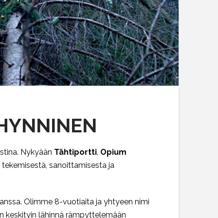
 HYNNINEN
istina. Nykyään
Tähtiportti
,
Opium
 tekemisestä, sanoittamisesta ja
anssa. Olimme 8-vuotiaita ja yhtyeen nimi
aan keskityin lähinnä rämpyttelemään