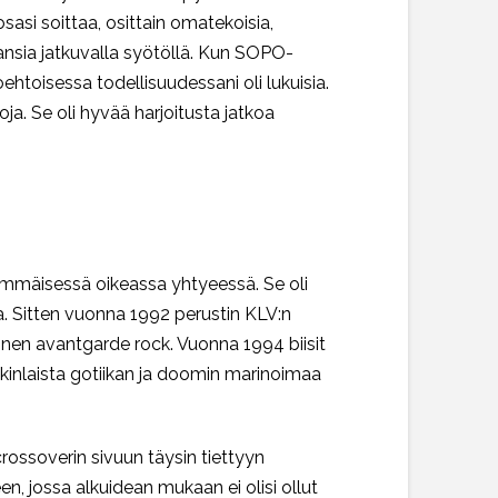
osasi soittaa, osittain omatekoisia,
kansia jatkuvalla syötöllä. Kun SOPO-
ehtoisessa todellisuudessani oli lukuisia.
toja. Se oli hyvää harjoitusta jatkoa
simmäisessä oikeassa yhtyeessä. Se oli
kaa. Sitten vuonna 1992 perustin KLV:n
ainen avantgarde rock. Vuonna 1994 biisit
nkinlaista gotiikan ja doomin marinoimaa
crossoverin sivuun täysin tiettyyn
en, jossa alkuidean mukaan ei olisi ollut