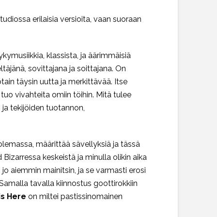
udiossa erilaisia versioita, vaan suoraan
ykymusiikkia, klassista, ja äärimmäisiä
ltäjänä, sovittajana ja soittajana. On
otain täysin uutta ja merkittävää. Itse
tuo vivahteita omiin töihin. Mitä tulee
n ja tekijöiden tuotannon,
n olemassa, määrittää sävellyksiä ja tässä
Bizarressa keskeistä ja minulla olikin aika
jo aiemmin mainitsin, ja se varmasti erosi
 Samalla tavalla kiinnostus goottirokkiin
s Here
on miltei pastissinomainen