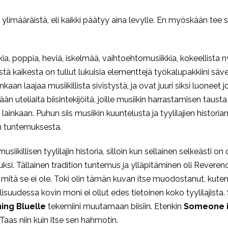
limääräistä, eli kaikki päätyy aina levylle. En myöskään tee st
kia, poppia, heviä, iskelmää, vaihtoehtomusiikkia, kokeellista n
stä kaikesta on tullut lukuisia elementtejä työkalupakkiini säve
an laajaa musiikillista sivistystä, ja ovat juuri siksi luoneet j
uteliaita biisintekijöitä, joille musiikin harrastamisen tausta 
lainkaan. Puhun siis musiikin kuuntelusta ja tyylilajien historia
en tuntemuksesta.
ikillisen tyylilajin historia, silloin kun sellainen selkeästi o
ksi. Tällainen tradition tuntemus ja ylläpitäminen oli Reverend 
 mitä se ei ole. Toki olin tämän kuvan itse muodostanut, kuten 
isuudessa kovin moni ei ollut edes tietoinen koko tyylilajista.
ing Bluelle
tekemiini muutamaan biisiin. Etenkin
Someone i
Taas niin kuin itse sen hahmotin.