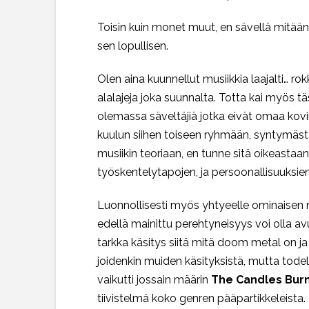
Toisin kuin monet muut, en sävellä mitään y
sen lopullisen.
Olen aina kuunnellut musiikkia laajalti… rok
alalajeja joka suunnalta. Totta kai myös tä
olemassa säveltäjiä jotka eivät omaa kovinka
kuulun siihen toiseen ryhmään, syntymästään 
musiikin teoriaan, en tunne sitä oikeastaan 
työskentelytapojen, ja persoonallisuuksi
Luonnollisesti myös yhtyeelle ominaisen musi
edellä mainittu perehtyneisyys voi olla avu
tarkka käsitys siitä mitä doom metal on ja
joidenkin muiden käsityksistä, mutta todell
vaikutti jossain määrin
The Candles Burn
tiivistelmä koko genren pääpartikkeleista. 