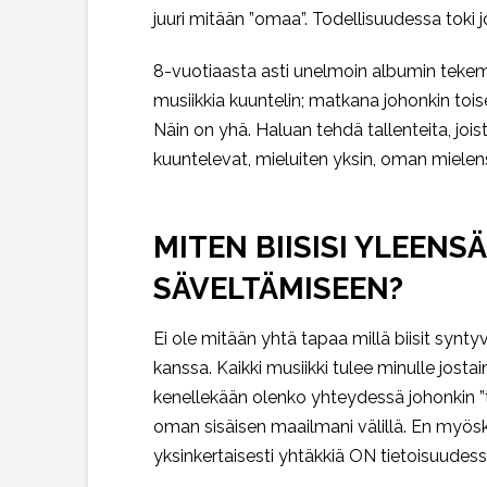
juuri mitään ”omaa”. Todellisuudessa toki j
8-vuotiaasta asti unelmoin albumin tekemise
musiikkia kuuntelin; matkana johonkin toise
Näin on yhä. Haluan tehdä tallenteita, jois
kuuntelevat, mieluiten yksin, oman mielen
MITEN BIISISI YLEENS
SÄVELTÄMISEEN?
Ei ole mitään yhtä tapaa millä biisit synt
kanssa. Kaikki musiikki tulee minulle jostai
kenellekään olenko yhteydessä johonkin ”t
oman sisäisen maailmani välillä. En myöskää
yksinkertaisesti yhtäkkiä ON tietoisuudess