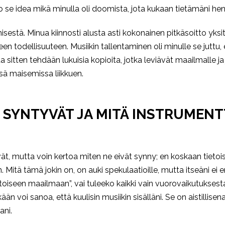
o se idea mikä minulla oli doomista, jota kukaan tietämäni henki
stä. Minua kiinnosti alusta asti kokonainen pitkäsoitto yksittä
en todellisuuteen. Musiikin tallentaminen oli minulle se juttu,
ta sitten tehdään lukuisia kopioita, jotka leviävät maailmalle 
sä maisemissa liikkuen.
Ä SYNTYVÄT JA MITÄ INSTRUMENT
yvät, mutta voin kertoa miten ne eivät synny; en koskaan tietoi
n. Mitä tämä jokin on, on auki spekulaatioille, mutta itseäni ei
oiseen maailmaan”, vai tuleeko kaikki vain vuorovaikutuksest
n voi sanoa, että kuulisin musiikin sisälläni. Se on aistillise
ani.