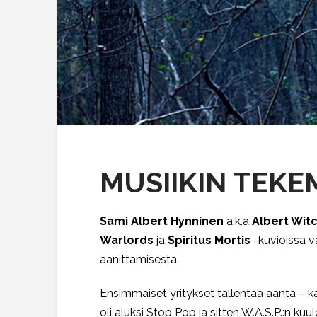
MUSIIKIN TEKE
Sami Albert Hynninen
a.k.a
Albert Wit
Warlords
ja
Spiritus Mortis
-kuvioissa v
äänittämisestä.
Ensimmäiset yritykset tallentaa ääntä – k
oli aluksi Stop Pop ja sitten W.A.S.P.:n k