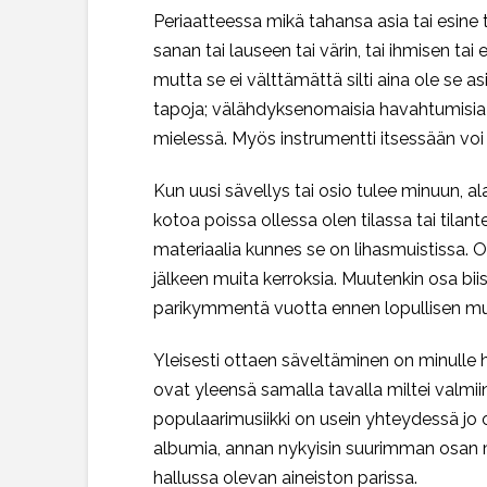
Periaatteessa mikä tahansa asia tai esine t
sanan tai lauseen tai värin, tai ihmisen ta
mutta se ei välttämättä silti aina ole se 
tapoja; välähdyksenomaisia havahtumisia u
mielessä. Myös instrumentti itsessään voi s
Kun uusi sävellys tai osio tulee minuun, ala
kotoa poissa ollessa olen tilassa tai tilant
materiaalia kunnes se on lihasmuistissa. O
jälkeen muita kerroksia. Muutenkin osa bii
parikymmentä vuotta ennen lopullisen m
Yleisesti ottaen säveltäminen on minulle 
ovat yleensä samalla tavalla miltei valmiin
populaarimusiikki on usein yhteydessä jo ol
albumia, annan nykyisin suurimman osan m
hallussa olevan aineiston parissa.