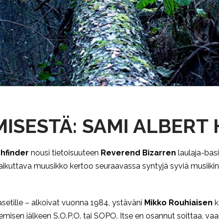
MISESTÄ: SAMI ALBERT
chfinder
nousi tietoisuuteen
Reverend Bizarren
laulaja-bas
aikuttava muusikko kertoo seuraavassa syntyjä syviä musiikin
asetille – alkoivat vuonna 1984, ystäväni
Mikko Rouhiaisen
k
uulemisen jälkeen S.O.P.O. tai SOPO. Itse en osannut soittaa, v