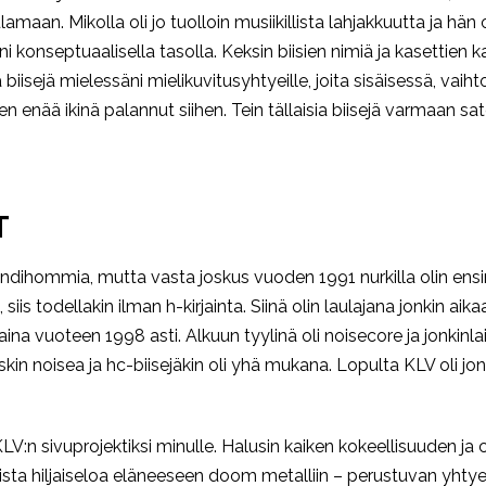
lamaan. Mikolla oli jo tuolloin musiikillista lahjakkuutta ja hän 
i konseptuaalisella tasolla. Keksin biisien nimiä ja kasettien 
sejä mielessäni mielikuvitusyhtyeille, joita sisäisessä, vaihto
i en enää ikinä palannut siihen. Tein tällaisia biisejä varmaan sa
T
 bändihommia, mutta vasta joskus vuoden 1991 nurkilla olin en
iis todellakin ilman h-kirjainta. Siinä olin laulajana jonkin ai
ina vuoteen 1998 asti. Alkuun tyylinä oli noisecore ja jonkinl
in noisea ja hc-biisejäkin oli yhä mukana. Lopulta KLV oli jo
V:n sivuprojektiksi minulle. Halusin kaiken kokeellisuuden ja 
amoista hiljaiseloa eläneeseen doom metalliin – perustuvan yhtye