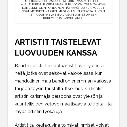
MUSIIKKI VOI PELASTAA ESIMERKIKSI VÄÄRÄLLE TIELLE
AJAUTUNEEN NUOREN. MARKUS RAIVIO ON ITSE SIITÄ HYVÄ
ESIMERKKI. “OLIN PORILAINEN HÄIRIKKÖNUORI JA KOULUT
EIVÄT MENNEET NAPPIIN. MUSA OLI MUN PELASTAJA. KOIN,
ETTÄ OLIN HYVÄ SIINÄ JA SAIN ONNISTUMISEN
KOKEMUKSIA”, RAIVIO SANOO.
ARTISTIT TAISTELEVAT
LUOVUUDEN KANSSA
Bändin solistit tai sooloartistit ovat yleensä
heitä, jotka ovat seisovat valokeilassa, kun
mahdollinen muu bändi on enemmän varjossa
tai jopa täysin taustalla. Itse musiikin lisäksi
artistin karisma ja persoona ovat yleisön ja
kuuntelijoiden vetovoimaa lisääviä tekijöitä – ja
myös artistin työkaluja.
Artistit tai keulakuvina toimivat ihmiset voivat