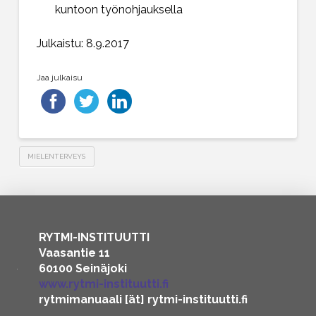
kuntoon työnohjauksella
Julkaistu: 8.9.2017
Jaa julkaisu
MIELENTERVEYS
RYTMI-INSTITUUTTI
Vaasantie 11
60100 Seinäjoki
www.rytmi-instituutti.fi
rytmimanuaali [ät] rytmi-instituutti.fi