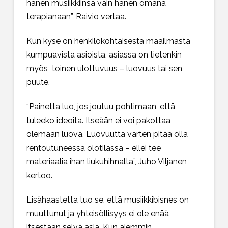
hänen musiikkiinsa vain hänen omana
terapianaan”, Raivio vertaa.
Kun kyse on henkilökohtaisesta maailmasta
kumpuavista asioista, asiassa on tietenkin
myös toinen ulottuvuus – luovuus tai sen
puute.
“Painetta luo, jos joutuu pohtimaan, että
tuleeko ideoita. Itseään ei voi pakottaa
olemaan luova. Luovuutta varten pitää olla
rentoutuneessa olotilassa – ellei tee
materiaalia ihan liukuhihnalta”, Juho Viljanen
kertoo.
Lisähaastetta tuo se, että musiikkibisnes on
muuttunut ja yhteisöllisyys ei ole enää
itsestään selvä asia. Kun aiemmin