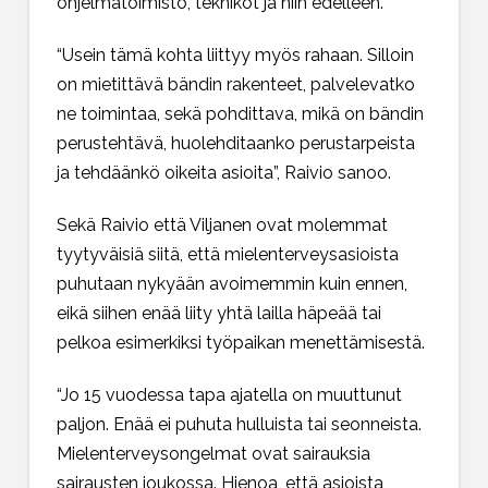
ohjelmatoimisto, teknikot ja niin edelleen.
“Usein tämä kohta liittyy myös rahaan. Silloin
on mietittävä bändin rakenteet, palvelevatko
ne toimintaa, sekä pohdittava, mikä on bändin
perustehtävä, huolehditaanko perustarpeista
ja tehdäänkö oikeita asioita”, Raivio sanoo.
Sekä Raivio että Viljanen ovat molemmat
tyytyväisiä siitä, että mielenterveysasioista
puhutaan nykyään avoimemmin kuin ennen,
eikä siihen enää liity yhtä lailla häpeää tai
pelkoa esimerkiksi työpaikan menettämisestä.
“Jo 15 vuodessa tapa ajatella on muuttunut
paljon. Enää ei puhuta hulluista tai seonneista.
Mielenterveysongelmat ovat sairauksia
sairausten joukossa. Hienoa, että asioista