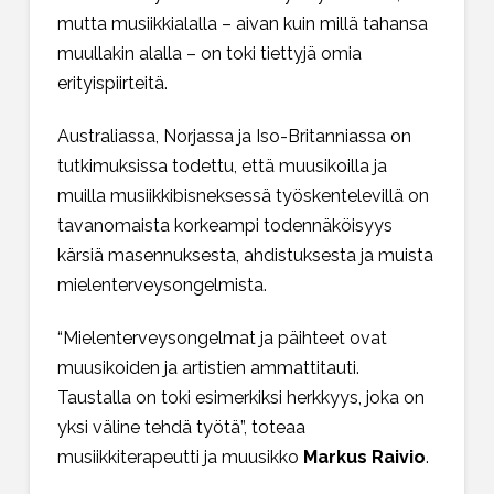
mutta musiikkialalla – aivan kuin millä tahansa
muullakin alalla – on toki tiettyjä omia
erityispiirteitä.
Australiassa, Norjassa ja Iso-Britanniassa on
tutkimuksissa todettu, että muusikoilla ja
muilla musiikkibisneksessä työskentelevillä on
tavanomaista korkeampi todennäköisyys
kärsiä masennuksesta, ahdistuksesta ja muista
mielenterveysongelmista.
“Mielenterveysongelmat ja päihteet ovat
muusikoiden ja artistien ammattitauti.
Taustalla on toki esimerkiksi herkkyys, joka on
yksi väline tehdä työtä”, toteaa
musiikkiterapeutti ja muusikko
Markus Raivio
.