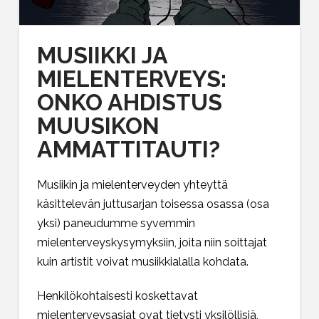
MUSIIKKI JA
MIELENTERVEYS:
ONKO AHDISTUS
MUUSIKON
AMMATTITAUTI?
Musiikin ja mielenterveyden yhteyttä
käsittelevän juttusarjan toisessa osassa (
osa
yksi
) paneudumme syvemmin
mielenterveyskysymyksiin, joita niin soittajat
kuin artistit voivat musiikkialalla kohdata.
Henkilökohtaisesti koskettavat
mielenterveysasiat ovat tietysti yksilöllisiä,