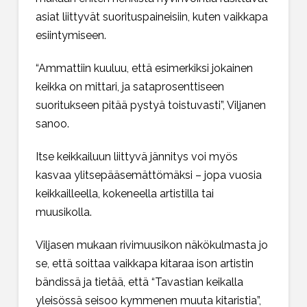
asiat liittyvät suorituspaineisiin, kuten vaikkapa
esiintymiseen.
“Ammattiin kuuluu, että esimerkiksi jokainen
keikka on mittari, ja sataprosenttiseen
suoritukseen pitää pystyä toistuvasti”, Viljanen
sanoo.
Itse keikkailuun liittyvä jännitys voi myös
kasvaa ylitsepääsemättömäksi – jopa vuosia
keikkailleella, kokeneella artistilla tai
muusikolla.
Viljasen mukaan rivimuusikon näkökulmasta jo
se, että soittaa vaikkapa kitaraa ison artistin
bändissä ja tietää, että “Tavastian keikalla
yleisössä seisoo kymmenen muuta kitaristia”,