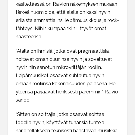
käsiteltäessä on Raivion näkemyksen mukaan
tärkeä huomioida, että alalla on kaksi hyvin
erilaista ammattia, ns. leipämuusikkous ja rock-
tähteys. Niihin kumpaankiin liittyvät omat
haasteensa.
“Alalla on ihmisiä, jotka ovat pragmaattisia,
hoitavat oman duuninsa hyvin ja soveltuvat
hyvin niin sanotun mikroyrittäjän rooliin.
Leipämuusikot osaavat suhtautua hyvin
omaan rooliinsa kokonaisuuden palasena. He
yleensä pärjäävät henkisesti paremmin”, Raivio
sanoo.
“Sitten on soittajia, jotka osaavat soittaa
todella hyvin, käyttävät tuhansia tunteja
harjoitellakseen teknisesti haastavaa musiikkia,