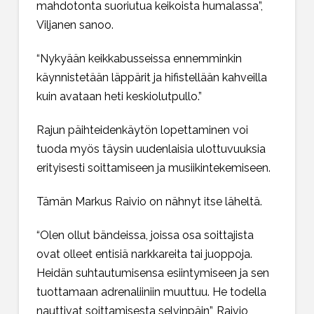
mahdotonta suoriutua keikoista humalassa”,
Viljanen sanoo.
“Nykyään keikkabusseissa ennemminkin
käynnistetään läppärit ja hifistellään kahveilla
kuin avataan heti keskiolutpullo.”
Rajun päihteidenkäytön lopettaminen voi
tuoda myös täysin uudenlaisia ulottuvuuksia
erityisesti soittamiseen ja musiikintekemiseen.
Tämän Markus Raivio on nähnyt itse läheltä.
“Olen ollut bändeissa, joissa osa soittajista
ovat olleet entisiä narkkareita tai juoppoja.
Heidän suhtautumisensa esiintymiseen ja sen
tuottamaan adrenaliiniin muuttuu. He todella
nauttivat soittamisesta selvinpäin”, Raivio