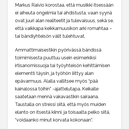
Markus Raivio korostaa, että musiikki itsessään
ei aiheuta ongelmia tai ahdistusta, vaan syynä
ovat juuri alan realiteetit ja tulevaisuus, sekä se,
että vaikkapa keikkamuusikon arki romahtaa –
tai bändiyhteisön välit tulehtuvat.
Ammattimaisestikin pyörivässä bändissä
toimimisesta puuttuu usein esimerkiksi
irtisanomissuoja tai työyhteisön kehittämisen
elementti täysin, ja työhön liittyy alan
epävarmuus. Alalla vallitsee myös “pää
kainalossa töihin” -ajattelutapa. Keikalle
saatetaan mennä vakavastikin sairaana.
Taustalla on stressi siitä, että myös muiden
elanto on itsestä kiinni, ja toisaalta pelko siitä,
“voidaanko minut korvata kokonaan”.