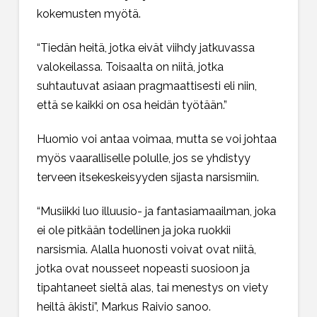
kokemusten myötä.
“Tiedän heitä, jotka eivät viihdy jatkuvassa
valokeilassa. Toisaalta on niitä, jotka
suhtautuvat asiaan pragmaattisesti eli niin,
että se kaikki on osa heidän työtään.”
Huomio voi antaa voimaa, mutta se voi johtaa
myös vaaralliselle polulle, jos se yhdistyy
terveen itsekeskeisyyden sijasta narsismiin.
“Musiikki luo illuusio- ja fantasiamaailman, joka
ei ole pitkään todellinen ja joka ruokkii
narsismia. Alalla huonosti voivat ovat niitä,
jotka ovat nousseet nopeasti suosioon ja
tipahtaneet sieltä alas, tai menestys on viety
heiltä äkisti”, Markus Raivio sanoo.