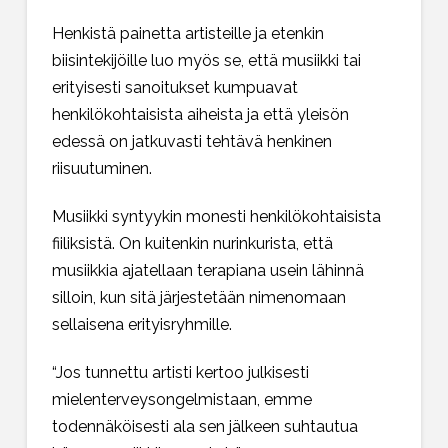
Henkistä painetta artisteille ja etenkin
biisintekijöille luo myös se, että musiikki tai
erityisesti sanoitukset kumpuavat
henkilökohtaisista aiheista ja että yleisön
edessä on jatkuvasti tehtävä henkinen
riisuutuminen.
Musiikki syntyykin monesti henkilökohtaisista
fiiliksistä. On kuitenkin nurinkurista, että
musiikkia ajatellaan terapiana usein lähinnä
silloin, kun sitä järjestetään nimenomaan
sellaisena erityisryhmille.
“Jos tunnettu artisti kertoo julkisesti
mielenterveysongelmistaan, emme
todennäköisesti ala sen jälkeen suhtautua