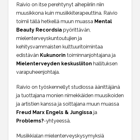
Raivio on itse perehtynyt aihepiiriin niin
muusikkona kuin musiikkiterapeuttina. Raivio
toimii tällä hetkellä muun muassa
Mental
Beauty Recordsia
pyörittävän,
mielenterveyskuntoutujien ja
kehitysvammaisten kulttuuritoimintaa
edistävän
Kukunorin
toiminnanjohtajana ja
Mielenterveyden keskusliiton
hallituksen
varapuheenjohtaja.
Raivio on työskennellyt studiossa äänittäjänä
ja tuottajana monien nimekkäiden muusikoiden
ja artistien kanssa ja soittajana muun muassa
Freud Marx Engels & Jungissa
ja
Problems?
-yhtyeessä.
Musiikkialan mielenterveyskysymyksiä