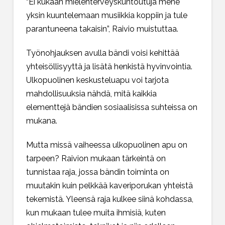
“Ei kukaan mielenterveyskuntoutuja mene
yksin kuuntelemaan musiikkia koppiin ja tule
parantuneena takaisin”, Raivio muistuttaa.
Työnohjauksen avulla bändi voisi kehittää
yhteisöllisyyttä ja lisätä henkistä hyvinvointia.
Ulkopuolinen keskusteluapu voi tarjota
mahdollisuuksia nähdä, mitä kaikkia
elementtejä bändien sosiaalisissa suhteissa on
mukana.
Mutta missä vaiheessa ulkopuolinen apu on
tarpeen? Raivion mukaan tärkeintä on
tunnistaa raja, jossa bändin toiminta on
muutakin kuin pelkkää kaveriporukan yhteistä
tekemistä. Yleensä raja kulkee siinä kohdassa,
kun mukaan tulee muita ihmisiä, kuten