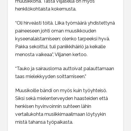
muusikkona. Tästä Viljasella on myös
henkilökohtaista kokemusta.
“Oli hirveästi töitä. Liika työmäärä yhdistettynä
paineeseen johti oman muusikkouden
kyseenalaistamiseen: olenko tarpeeksi hyvä.
Pakka sekoittui, tuli paniikkihäiriö ja keikalle
menosta vaikeaa”, Viljanen kertoo.
“Tauko ja sairausloma auttoivat palauttamaan
taas mielekkyyden soittamiseen.”
Muusikoille bändi on myös kuin työyhteisö.
Siksi sekä mielenterveyden haasteiden että
henkisen hyvinvoinnin suhteen lähin
vertailukohta musiikkimaailmaan löytyykin
mistä tahansa työpaikasta.