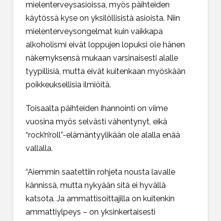
mielenterveysasioissa, myös päihteiden
käytössä kyse on yksilöllisistä asioista. Niin
mielenterveysongelmat kuin vaikkapa
alkoholismi eivät loppujen lopuksi ole hänen
näkemyksensä mukaan varsinaisesti alalle
tyypillisiä, mutta eivät kuitenkaan myöskään
poikkeuksellisia ilmiöitä.
Toisaalta päihteiden ihannointi on viime
vuosina myös selvästi vähentynyt, eikä
“rock’n’roll”-elämäntyylikään ole alalla enää
vallalla.
“Aiemmin saatettiin rohjeta nousta lavalle
kännissä, mutta nykyään sitä ei hyvällä
katsota. Ja ammattisoittajilla on kuitenkin
ammattiylpeys – on yksinkertaisesti