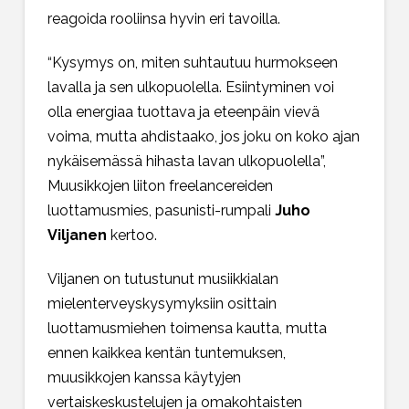
reagoida rooliinsa hyvin eri tavoilla.
“Kysymys on, miten suhtautuu hurmokseen
lavalla ja sen ulkopuolella. Esiintyminen voi
olla energiaa tuottava ja eteenpäin vievä
voima, mutta ahdistaako, jos joku on koko ajan
nykäisemässä hihasta lavan ulkopuolella”,
Muusikkojen liiton freelancereiden
luottamusmies, pasunisti-rumpali
Juho
Viljanen
kertoo.
Viljanen on tutustunut musiikkialan
mielenterveyskysymyksiin osittain
luottamusmiehen toimensa kautta, mutta
ennen kaikkea kentän tuntemuksen,
muusikkojen kanssa käytyjen
vertaiskeskustelujen ja omakohtaisten