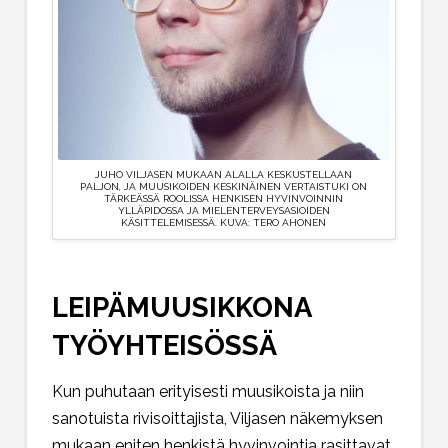
JUHO VILJASEN MUKAAN ALALLA KESKUSTELLAAN
PALJON, JA MUUSIKOIDEN KESKINÄINEN VERTAISTUKI ON
TÄRKEÄSSÄ ROOLISSA HENKISEN HYVINVOINNIN
YLLÄPIDOSSA JA MIELENTERVEYSASIOIDEN
KÄSITTELEMISESSÄ. KUVA: TERO AHONEN
LEIPÄMUUSIKKONA
TYÖYHTEISÖSSÄ
Kun puhutaan erityisesti muusikoista ja niin
sanotuista rivisoittajista, Viljasen näkemyksen
mukaan eniten henkistä hyvinvointia rasittavat