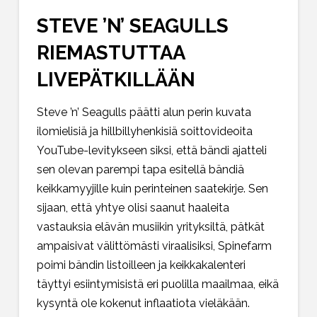
STEVE ’N’ SEAGULLS
RIEMASTUTTAA
LIVEPÄTKILLÄÄN
Steve ’n’ Seagulls päätti alun perin kuvata
ilomielisiä ja hillbillyhenkisiä soittovideoita
YouTube-levitykseen siksi, että bändi ajatteli
sen olevan parempi tapa esitellä bändiä
keikkamyyjille kuin perinteinen saatekirje. Sen
sijaan, että yhtye olisi saanut haaleita
vastauksia elävän musiikin yrityksiltä, pätkät
ampaisivat välittömästi viraalisiksi, Spinefarm
poimi bändin listoilleen ja keikkakalenteri
täyttyi esiintymisistä eri puolilla maailmaa, eikä
kysyntä ole kokenut inflaatiota vieläkään.