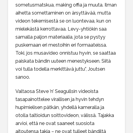
sometusmatskua, making offia ja muuta. Ilman
aihetta somettaminen on ärsyttävää, mutta
videon tekemisestä se on luontevaa, kun on
mielekästä kerrottavaa. Levy-yhtiökin saa
samalla paljon materiaalia, jota se pystyy
puskemaan eri mestoihin eri formaateissa.
Toki, jos musavideo onnistuu hyvin, se saattaa
paiskata bändin uuteen menestykseen. Siitä
voi tulla todella merkittävä juttu”, Joutsen
sanoo.
Valtaosa Steve ’n’ Seagullsin videoista
tasapainottelee virallisen ja hyvin tehdyn
hupimielisen pätkän, yhdellä kameralla ja
otolla taltioidun soittovideon, välissä. Tajakka
arvioi, että ne ovat saaneet suosiota
aitoutensa takia – ne ovat tulleet bändiltä