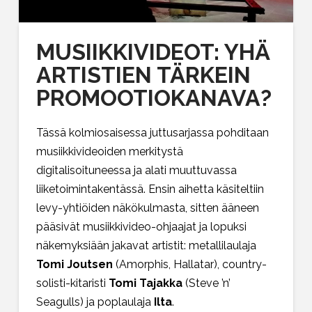
MUSIIKKIVIDEOT: YHÄ
ARTISTIEN TÄRKEIN
PROMOOTIOKANAVA?
Tässä kolmiosaisessa juttusarjassa pohditaan
musiikkivideoiden merkitystä
digitalisoituneessa ja alati muuttuvassa
liiketoimintakentässä. Ensin aihetta käsiteltiin
levy-yhtiöiden näkökulmasta, sitten ääneen
pääsivät musiikkivideo-ohjaajat ja lopuksi
näkemyksiään jakavat artistit: metallilaulaja
Tomi Joutsen
(Amorphis, Hallatar), country-
solisti-kitaristi
Tomi Tajakka
(Steve ’n’
Seagulls) ja poplaulaja
Ilta
.