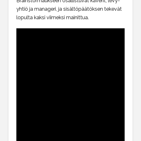
Brainstormaukseen osallistuvat kaverit, levy-
yhtiö ja manageri, ja sisältöpäätöksen tekevät
lopulta kaksi viimeksi mainittua.