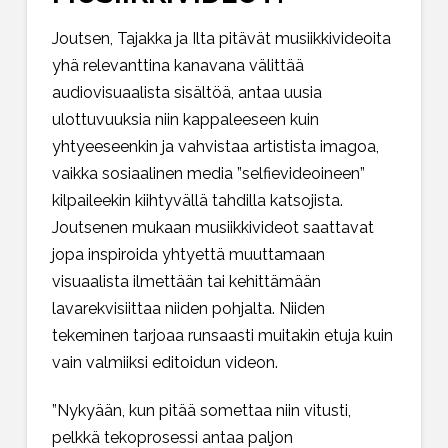
Joutsen, Tajakka ja Ilta pitävät musiikkivideoita
yhä relevanttina kanavana välittää
audiovisuaalista sisältöä, antaa uusia
ulottuvuuksia niin kappaleeseen kuin
yhtyeeseenkin ja vahvistaa artistista imagoa,
vaikka sosiaalinen media ”selfievideoineen”
kilpaileekin kiihtyvällä tahdilla katsojista.
Joutsenen mukaan musiikkivideot saattavat
jopa inspiroida yhtyettä muuttamaan
visuaalista ilmettään tai kehittämään
lavarekvisiittaa niiden pohjalta. Niiden
tekeminen tarjoaa runsaasti muitakin etuja kuin
vain valmiiksi editoidun videon.
”Nykyään, kun pitää somettaa niin vitusti,
pelkkä tekoprosessi antaa paljon