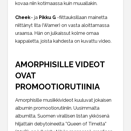
kovaa niin kotimaassa kuin muuallakin.
Cheek
– ja
Pikku G
-fiittauksillaan mainetta
niittänyt Ilta (Warner) on vasta aloittamassa
uraansa. Hän on julkaissut kolme omaa
kappaletta, joista kahdesta on kuvattu video.
AMORPHISILLE VIDEOT
OVAT
PROMOOTIORUTIINIA
Amorphisille musiikkivideot kuuluvat jokaisen
albumin promootiorutiiniin. Uusimmalta
albumilta, Suomen virallisen listan ykkösenä
hiljattain debytoineelta ”Queen of Timelta”