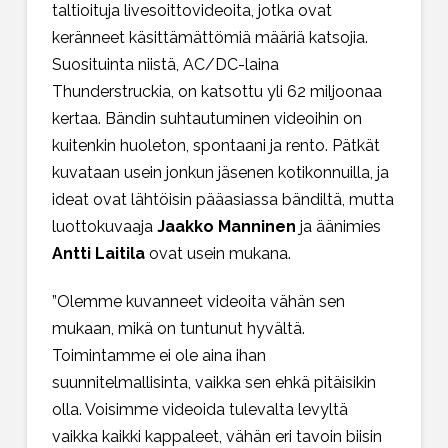
taltioituja livesoittovideoita, jotka ovat
keränneet käsittämättömiä määriä katsojia.
Suosituinta niistä,
AC/DC-laina
Thunderstruckia
, on katsottu yli 62 miljoonaa
kertaa. Bändin suhtautuminen videoihin on
kuitenkin huoleton, spontaani ja rento. Pätkät
kuvataan usein jonkun jäsenen kotikonnuilla, ja
ideat ovat lähtöisin pääasiassa bändiltä, mutta
luottokuvaaja
Jaakko Manninen
ja äänimies
Antti Laitila
ovat usein mukana.
”Olemme kuvanneet videoita vähän sen
mukaan, mikä on tuntunut hyvältä.
Toimintamme ei ole aina ihan
suunnitelmallisinta, vaikka sen ehkä pitäisikin
olla. Voisimme videoida tulevalta levyltä
vaikka kaikki kappaleet, vähän eri tavoin biisin