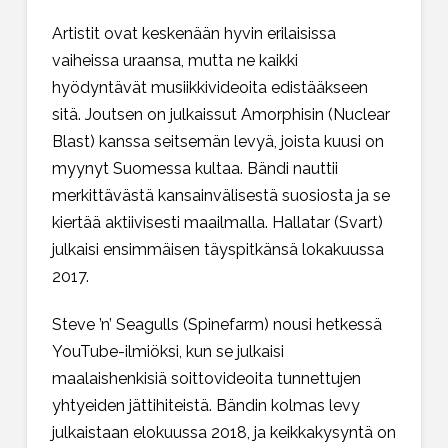
Artistit ovat keskenään hyvin erilaisissa
vaiheissa uraansa, mutta ne kaikki
hyödyntävät musiikkivideoita edistääkseen
sitä. Joutsen on julkaissut Amorphisin (Nuclear
Blast) kanssa seitsemän levyä, joista kuusi on
myynyt Suomessa kultaa. Bändi nauttii
merkittävästä kansainvälisestä suosiosta ja se
kiertää aktiivisesti maailmalla. Hallatar (Svart)
julkaisi ensimmäisen täyspitkänsä lokakuussa
2017.
Steve ’n’ Seagulls (Spinefarm) nousi hetkessä
YouTube-ilmiöksi, kun se julkaisi
maalaishenkisiä soittovideoita tunnettujen
yhtyeiden jättihiteistä. Bändin kolmas levy
julkaistaan elokuussa 2018, ja keikkakysyntä on