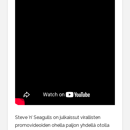
Steve ’n’ Seagulls on julkaissut virallisten
promovideoiden ohella paljon yhdellä otolla