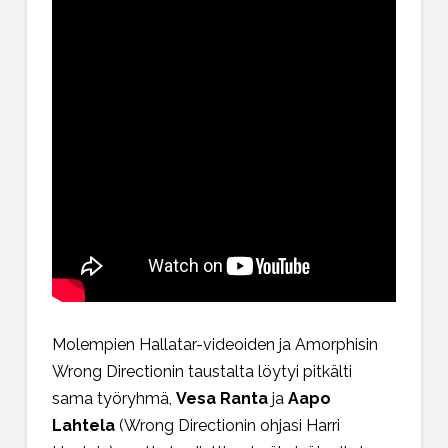
Molempien Hallatar-videoiden ja Amorphisin
Wrong Directionin taustalta löytyi pitkälti
sama työryhmä,
Vesa Ranta
ja
Aapo
Lahtela
(Wrong Directionin ohjasi Harri