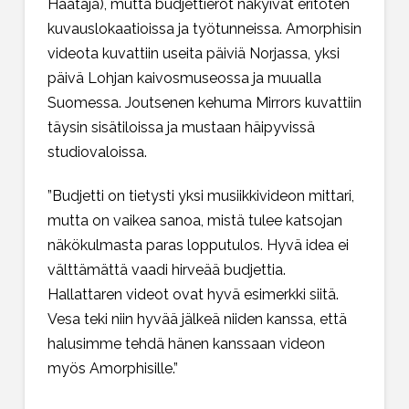
Haataja), mutta budjettierot näkyivät eritoten
kuvauslokaatioissa ja työtunneissa. Amorphisin
videota kuvattiin useita päiviä Norjassa, yksi
päivä Lohjan kaivosmuseossa ja muualla
Suomessa. Joutsenen kehuma Mirrors kuvattiin
täysin sisätiloissa ja mustaan häipyvissä
studiovaloissa.
”Budjetti on tietysti yksi musiikkivideon mittari,
mutta on vaikea sanoa, mistä tulee katsojan
näkökulmasta paras lopputulos. Hyvä idea ei
välttämättä vaadi hirveää budjettia.
Hallattaren videot ovat hyvä esimerkki siitä.
Vesa teki niin hyvää jälkeä niiden kanssa, että
halusimme tehdä hänen kanssaan videon
myös Amorphisille.”