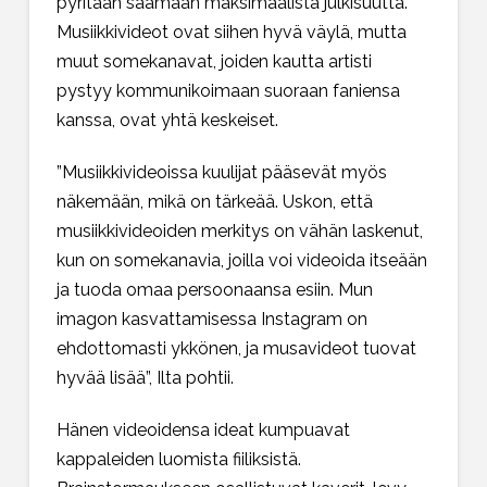
pyritään saamaan maksimaalista julkisuutta.
Musiikkivideot ovat siihen hyvä väylä, mutta
muut somekanavat, joiden kautta artisti
pystyy kommunikoimaan suoraan faniensa
kanssa, ovat yhtä keskeiset.
”Musiikkivideoissa kuulijat pääsevät myös
näkemään, mikä on tärkeää. Uskon, että
musiikkivideoiden merkitys on vähän laskenut,
kun on somekanavia, joilla voi videoida itseään
ja tuoda omaa persoonaansa esiin. Mun
imagon kasvattamisessa Instagram on
ehdottomasti ykkönen, ja musavideot tuovat
hyvää lisää”, Ilta pohtii.
Hänen videoidensa ideat kumpuavat
kappaleiden luomista fiiliksistä.