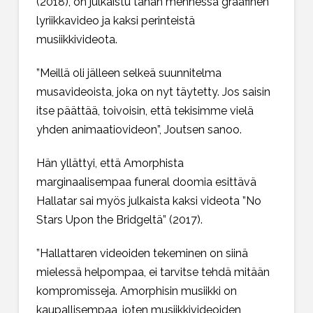
(2018), on julkaistu tähän mennessä graafinen
lyriikkavideo ja kaksi perinteistä
musiikkivideota.
”Meillä oli jälleen selkeä suunnitelma
musavideoista, joka on nyt täytetty. Jos saisin
itse päättää, toivoisin, että tekisimme vielä
yhden animaatiovideon”, Joutsen sanoo.
Hän yllättyi, että Amorphista
marginaalisempaa funeral doomia esittävä
Hallatar sai myös julkaista kaksi videota ”No
Stars Upon the Bridgeltä” (2017).
”Hallattaren videoiden tekeminen on siinä
mielessä helpompaa, ei tarvitse tehdä mitään
kompromisseja. Amorphisin musiikki on
kaupallisempaa, joten musiikkivideoiden