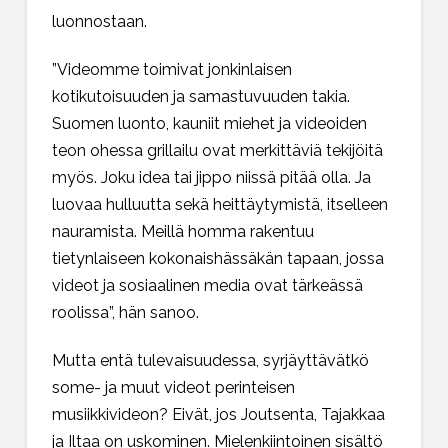
luonnostaan.
”Videomme toimivat jonkinlaisen
kotikutoisuuden ja samastuvuuden takia.
Suomen luonto, kauniit miehet ja videoiden
teon ohessa grillailu ovat merkittäviä tekijöitä
myös. Joku idea tai jippo niissä pitää olla. Ja
luovaa hulluutta sekä heittäytymistä, itselleen
nauramista. Meillä homma rakentuu
tietynlaiseen kokonaishässäkän tapaan, jossa
videot ja sosiaalinen media ovat tärkeässä
roolissa”, hän sanoo.
Mutta entä tulevaisuudessa, syrjäyttävätkö
some- ja muut videot perinteisen
musiikkivideon? Eivät, jos Joutsenta, Tajakkaa
ja Iltaa on uskominen. Mielenkiintoinen sisältö