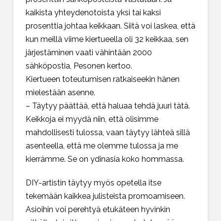
kaikista yhteydenotoista yksi tai kaksi
prosenttia johtaa keikkaan. Siitä voi laskea, että
kun meillä viime kiertueella oli 32 keikkaa, sen
järjestäminen vaati vähintään 2000
sähköpostia, Pesonen kertoo.
Kiertueen toteutumisen ratkaiseekin hänen
mielestään asenne.
– Täytyy päättää, että haluaa tehdä juuri tätä.
Keikkoja ei myydä niin, että olisimme
mahdollisesti tulossa, vaan täytyy lähteä sillä
asenteella, että me olemme tulossa ja me
kierrämme. Se on ydinasia koko hommassa.
DIY-artistin täytyy myös opetella itse
tekemään kaikkea julisteista promoamiseen.
Asioihin voi perehtyä etukäteen hyvinkin