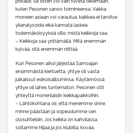
pitkälle, tai sitten voi vain ruveta tekemään,
kuten Pesonen sanoo toimineensa. Vaikka
moneen asiaan voi varautua, kaikkea ei tarvitse
ylianalysoida eikä kannata laskea
todennäköisyyksiä sille, mistä keikkoja saa.
– Keikkoja saa yrittämällä. Mitä enemmän
kylvää, sitä enemmän niittää.
Kun Pesonen alkoi järjestää Samoajan
ensimmäistä kiertuetta, yhtye oli vasta
julkaissut esikoisalbuminsa. Käytännössä
yhtye oli lähes tuntematon. Pesonen otti
yhteyttä monenlaisiin keikkapaikkoihin.
– Lähtökohtana oli, että menemme sinne,
minne päästään ja sopeudumme sen
olosuhteisiin. Jos keikka on kahvilassa,
soitamme hiljaa ja jos klubilla, kovaa.