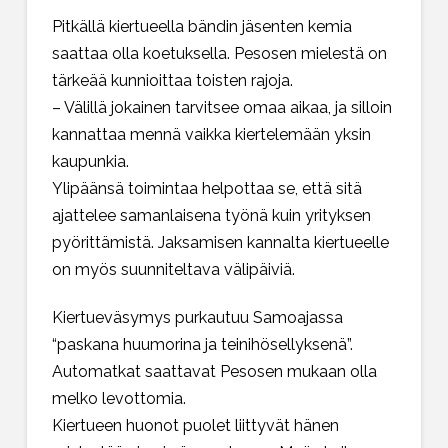
Pitkällä kiertueella bändin jäsenten kemia
saattaa olla koetuksella. Pesosen mielestä on
tärkeää kunnioittaa toisten rajoja.
– Välillä jokainen tarvitsee omaa aikaa, ja silloin
kannattaa mennä vaikka kiertelemään yksin
kaupunkia.
Ylipäänsä toimintaa helpottaa se, että sitä
ajattelee samanlaisena työnä kuin yrityksen
pyörittämistä. Jaksamisen kannalta kiertueelle
on myös suunniteltava välipäiviä.
Kiertueväsymys purkautuu Samoajassa
“paskana huumorina ja teinihösellyksenä”.
Automatkat saattavat Pesosen mukaan olla
melko levottomia.
Kiertueen huonot puolet liittyvät hänen