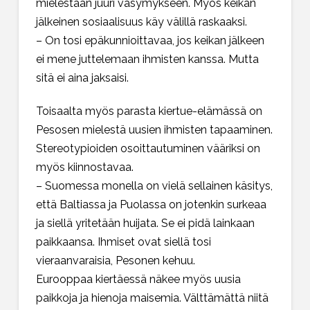
mielestään juuri väsymykseen. Myös keikan
jälkeinen sosiaalisuus käy välillä raskaaksi.
– On tosi epäkunnioittavaa, jos keikan jälkeen
ei mene juttelemaan ihmisten kanssa. Mutta
sitä ei aina jaksaisi.
Toisaalta myös parasta kiertue-elämässä on
Pesosen mielestä uusien ihmisten tapaaminen.
Stereotypioiden osoittautuminen vääriksi on
myös kiinnostavaa.
– Suomessa monella on vielä sellainen käsitys,
että Baltiassa ja Puolassa on jotenkin surkeaa
ja siellä yritetään huijata. Se ei pidä lainkaan
paikkaansa. Ihmiset ovat siellä tosi
vieraanvaraisia, Pesonen kehuu.
Eurooppaa kiertäessä näkee myös uusia
paikkoja ja hienoja maisemia. Välttämättä niitä