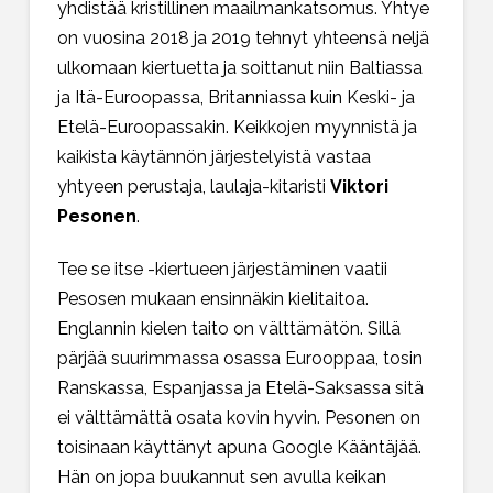
yhdistää kristillinen maailmankatsomus. Yhtye
on vuosina 2018 ja 2019 tehnyt yhteensä neljä
ulkomaan kiertuetta ja soittanut niin Baltiassa
ja Itä-Euroopassa, Britanniassa kuin Keski- ja
Etelä-Euroopassakin. Keikkojen myynnistä ja
kaikista käytännön järjestelyistä vastaa
yhtyeen perustaja, laulaja-kitaristi
Viktori
Pesonen
.
Tee se itse -kiertueen järjestäminen vaatii
Pesosen mukaan ensinnäkin kielitaitoa.
Englannin kielen taito on välttämätön. Sillä
pärjää suurimmassa osassa Eurooppaa, tosin
Ranskassa, Espanjassa ja Etelä-Saksassa sitä
ei välttämättä osata kovin hyvin. Pesonen on
toisinaan käyttänyt apuna Google Kääntäjää.
Hän on jopa buukannut sen avulla keikan