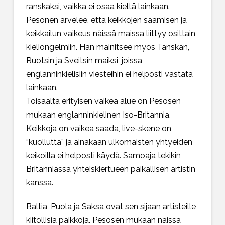
ranskaksi, vaikka ei osaa kieltä lainkaan.
Pesonen arvelee, että keikkojen saamisen ja
keikkailun vaikeus näissä maissa liittyy osittain
kieliongelmiin. Hän mainitsee myös Tanskan,
Ruotsin ja Sveitsin maiksi, joissa
englanninkielisiin viesteihin ei helposti vastata
lainkaan.
Toisaalta erityisen vaikea alue on Pesosen
mukaan englanninkielinen Iso-Britannia.
Keikkoja on vaikea saada, live-skene on
“kuollutta” ja ainakaan ulkomaisten yhtyeiden
keikoilla ei helposti käydä. Samoaja tekikin
Britanniassa yhteiskiertueen paikallisen artistin
kanssa.
Baltia, Puola ja Saksa ovat sen sijaan artisteille
kiitollisia paikkoja. Pesosen mukaan näissä