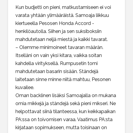
Kun budjetti on pieni, matkustamiseen ei voi
varata yhtään ylimääräistä. Samoaja liikkuu
kiertueella Pesosen Honda Accord -
henkilöautolla. Siihen ja sen suksiboksiin
mahdutetaan neljä miestä ja kaikki tavarat.
– Olemme minimoineet tavaran määrän.
Itselläni on vain yksi kitara, vaikka soitan
kahdella virityksellä. Rumpusetin tomi
mahdutetaan basarin sisään. Ständejä
laitetaan sinne minne niitä mahtuu, Pesonen
kuvailee.
Oman backlinen lisäksi Samoajalla on mukana
omia mikkejä ja ständejä sekä pieni mikseri. Ne
helpottavat siinä tilanteessa, kun keikkapaikan
PA:ssa on toivomisen varaa. Vaatimus PA:sta
kirjataan sopimukseen, mutta toisinaan on