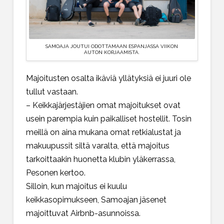
SAMOAJA JOUTUI ODOTTAMAAN ESPANJASSA VIIKON
AUTON KORJAAMISTA.
Majoitusten osalta ikäviä yllätyksiä ei juuri ole
tullut vastaan.
– Keikkajärjestäjien omat majoitukset ovat
usein parempia kuin paikalliset hostellit. Tosin
meillä on aina mukana omat retkialustat ja
makuupussit siltä varalta, että majoitus
tarkoittaakin huonetta klubin yläkerrassa,
Pesonen kertoo.
Silloin, kun majoitus ei kuulu
keikkasopimukseen, Samoajan jäsenet
majoittuvat Airbnb-asunnoissa.