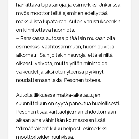
hankittava lupatarroja, ja esimerkiksi Unkarissa
myös moottoriteillä ajaminen edellyttää
maksullista lupatarraa. Auton varustukseenkin
on kiinnitettävä huomiota.
– Ranskassa autossa pitää lain mukaan olla
esimerkiksi vaahtosammutin, huomioliivit ja
alkometri. Sain joitakin neuvoja, että ei niitä
oikeasti valvota, mutta yritän minimoida
vaikeudet ja siksi olen yleensä pyrkinyt
noudattamaan lakia, Pesonen toteaa.
Autolla liikkuessa matka-aikataulujen
suunnitteluun on syytä paneutua huolellisesti.
Pesonen lisää karttaohjelman ehdottomaan
aikaan aina vähintään kolmasosan lisää.
“Ylimääräinen” kuluu helposti esimerkiksi
moottoriteiden ruuhkissa.