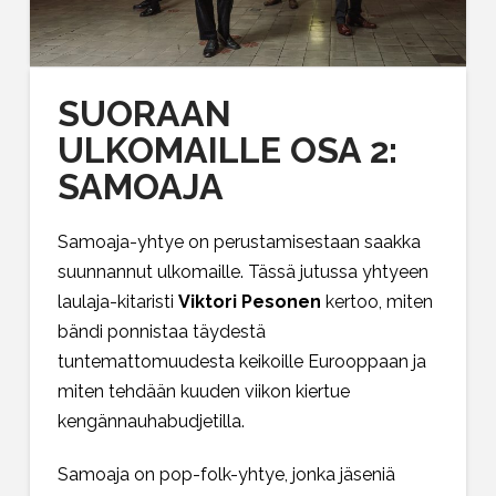
SUORAAN
ULKOMAILLE OSA 2:
SAMOAJA
Samoaja-yhtye on perustamisestaan saakka
suunnannut ulkomaille. Tässä jutussa yhtyeen
laulaja-kitaristi
Viktori Pesonen
kertoo, miten
bändi ponnistaa täydestä
tuntemattomuudesta keikoille Eurooppaan ja
miten tehdään kuuden viikon kiertue
kengännauhabudjetilla.
Samoaja on pop-folk-yhtye, jonka jäseniä