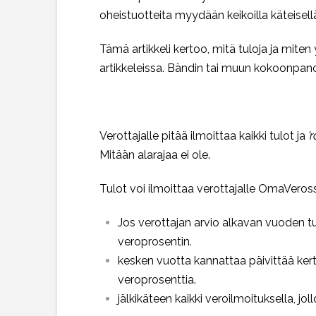
oheistuotteita myydään keikoilla käteisellä 
Tämä artikkeli kertoo, mitä tuloja ja miten y
artikkeleissa. Bändin tai muun kokoonpanon
Verottajalle pitää ilmoittaa kaikki tulot ja
’
Mitään alarajaa ei ole.
Tulot voi ilmoittaa verottajalle OmaVeros
Jos verottajan arvio alkavan vuoden tu
veroprosentin.
kesken vuotta kannattaa päivittää ker
veroprosenttia.
jälkikäteen kaikki veroilmoituksella, jo