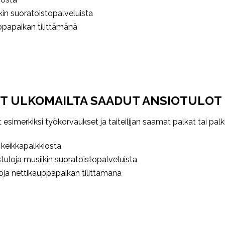
iikin suoratoistopalveluista
ppapaikan tilittämänä
 ULKOMAILTA SAADUT ANSIOTULOT
simerkiksi työkorvaukset ja taiteilijan saamat palkat tai palkki
 keikkapalkkiosta
stuloja musiikin suoratoistopalveluista
ja nettikauppapaikan tilittämänä