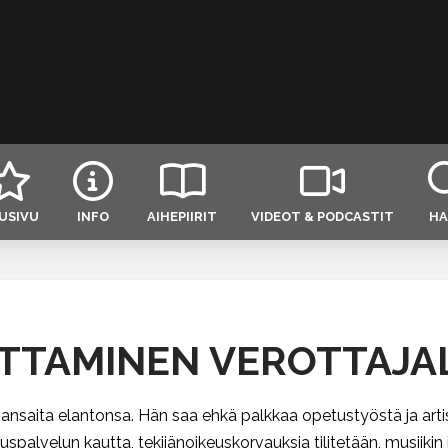
USIVU
INFO
AIHEPIIRIT
VIDEOT & PODCASTIT
HA
ITTAMINEN VEROTTAJA
ja ansaita elantonsa. Hän saa ehkä palkkaa opetustyöstä ja ar
alvelun kautta, tekijänoikeuskorvauksia tilitetään, musiikin jake