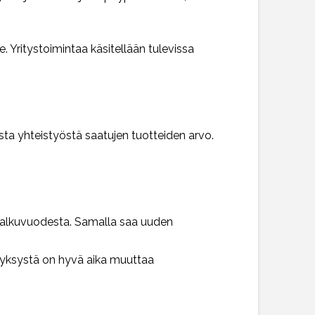
le. Yritystoimintaa käsitellään tulevissa
esta yhteistyöstä saatujen tuotteiden arvo.
ti alkuvuodesta. Samalla saa uuden
usyksystä on hyvä aika muuttaa