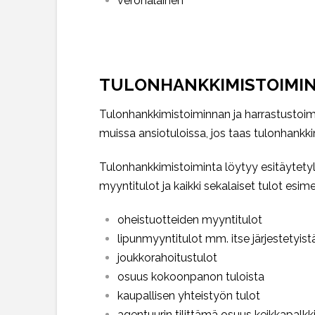
veronalainen
TULONHANKKIMISTOIMIN
Tulonhankkimistoiminnan ja harrastustoimi
muissa ansiotuloissa, jos taas tulonhankki
Tulonhankkimistoiminta löytyy esitäytet
myyntitulot ja kaikki sekalaiset tulot esime
oheistuotteiden myyntitulot
lipunmyyntitulot mm. itse järjestetyistä 
joukkorahoitustulot
osuus kokoonpanon tuloista
kaupallisen yhteistyön tulot
agentuurin tilittämä osuus keikkapalkk