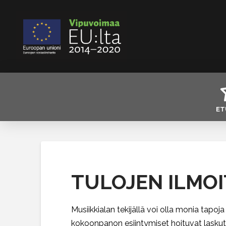
ET
TULOJEN ILMO
Musiikkialan tekijällä voi olla monia tapo
kokoonpanon esiintymiset hoituvat laskutusp