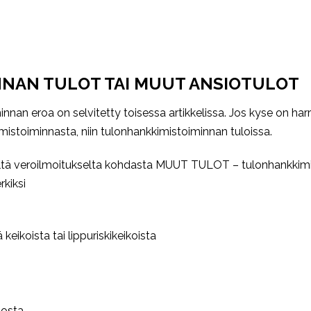
NAN TULOT TAI MUUT ANSIOTULOT
nnan eroa on selvitetty toisessa artikkelissa. Jos kyse on ha
mistoiminnasta, niin tulonhankkimistoiminnan tuloissa.
yltä veroilmoitukselta kohdasta MUUT TULOT – tulonhankkimi
rkiksi
keikoista tai lippuriskikeikoista
iosta