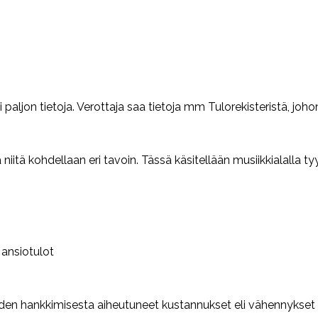
si paljon tietoja. Verottaja saa tietoja mm Tulorekisteristä, j
 niitä kohdellaan eri tavoin. Tässä käsitellään musiikkialalla ty
 ansiotulot
den hankkimisesta aiheutuneet kustannukset eli vähennykset