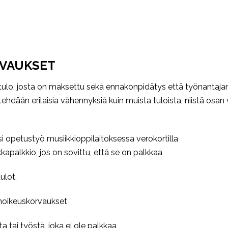
RVAUKSET
tulo, josta on maksettu sekä ennakonpidätys että työnantaja
ehdään erilaisia vähennyksiä kuin muista tuloista, niistä osan 
i opetustyö musiikkioppilaitoksessa verokortilla
kapalkkio, jos on sovittu, että se on palkkaa
ulot.
noikeuskorvaukset
 tai työstä, joka ei ole palkkaa