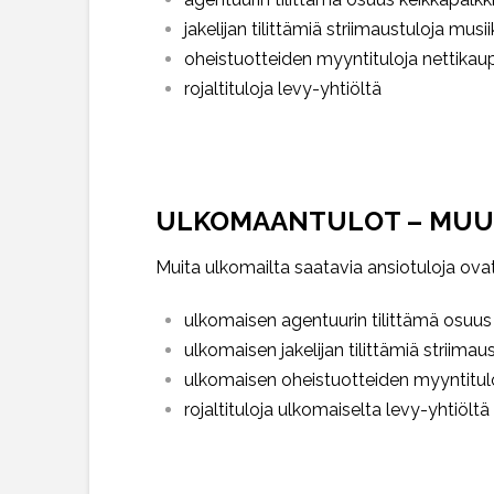
jakelijan tilittämiä striimaustuloja mus
oheistuotteiden myyntituloja nettikau
rojaltituloja levy-yhtiöltä
ULKOMAANTULOT – MUUT
Muita ulkomailta saatavia ansiotuloja ovat e
ulkomaisen agentuurin tilittämä osuus
ulkomaisen jakelijan tilittämiä striimau
ulkomaisen oheistuotteiden myyntitulo
rojaltituloja ulkomaiselta levy-yhtiöltä