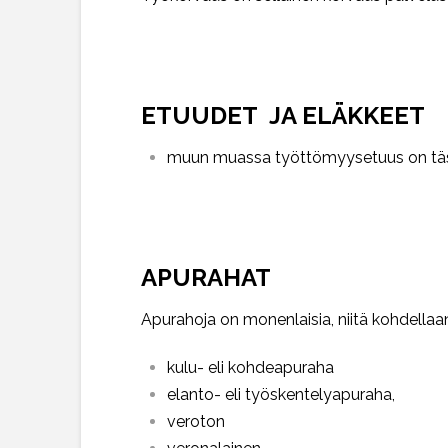
ETUUDET JA ELÄKKEET
muun muassa työttömyysetuus on täs
APURAHAT
Apurahoja on monenlaisia, niitä kohdellaan 
kulu- eli kohdeapuraha
elanto- eli työskentelyapuraha,
veroton