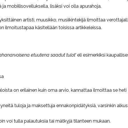
ja mobiilisovelluksella, lisäksi voi olla apurahoja.
ksittäinen artisti, muusikko, musiikintekijä ilmoittaa verottajal
 ilmoitustapaa käsitellään toisissa artikkeleissa.
rahanarvoisena etuutena saadut tulot’
eli esimerkiksi kaupallis
sa
loista on erilainen kuin oma arvio, kannattaa ilmoittaa se he
tyneitä tuloja ja maksettuja ennakonpidätyksiä, varsinkin alk
lloin voi tulla palautuksia tai mätkyjä tilanteen mukaan.