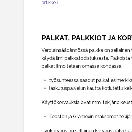
artikkeli.
PALKAT, PALKKIOT JA KO
Verolainsäädännössä palkka on sellainen 
käydä ilmi palkkatodistuksesta. Palkoista t
palkat ilmoitetaan omassa kohdassa.
työsuhteessa saadut palkat esimerkiks
laskutuspalvelun kautta kotiutettu keik
Käyttökorvauksia ovat mm. tekijänoikeust
Teoston ja Gramexin maksamat tekijä
Työkorvaus on sellainen korvaus palvelusta