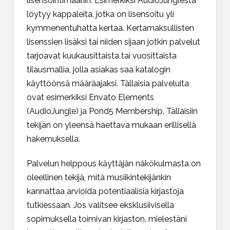
lisensointimääriin. Esimerkiksi AudioJunglesta
löytyy kappaleita, jotka on lisensoitu yli
kymmenentuhatta kertaa. Kertamaksullisten
lisenssien lisäksi tai niiden sijaan jotkin palvelut
tarjoavat kuukausittaista tai vuosittaista
tilausmallia, jolla asiakas saa katalogin
käyttöönsä määräajaksi. Tällaisia palveluita
ovat esimerkiksi Envato Elements
(AudioJungle) ja Pond5 Membership. Tällaisiin
tekijän on yleensä haettava mukaan erillisellä
hakemuksella.
Palvelun helppous käyttäjän näkökulmasta on
oleellinen tekijä, mitä musiikintekijänkin
kannattaa arvioida potentiaalisia kirjastoja
tutkiessaan. Jos valitsee eksklusiivisella
sopimuksella toimivan kirjaston, mielestäni