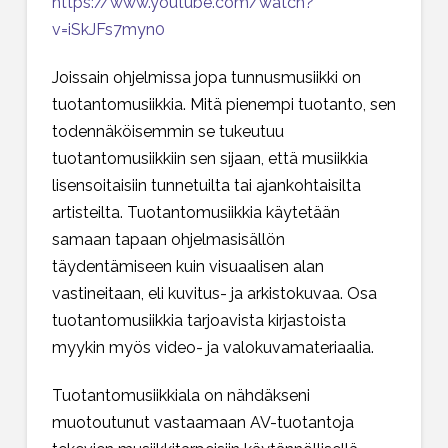
https://www.youtube.com/watch?
v=iSkJFs7myn0
Joissain ohjelmissa jopa tunnusmusiikki on
tuotantomusiikkia. Mitä pienempi tuotanto, sen
todennäköisemmin se tukeutuu
tuotantomusiikkiin sen sijaan, että musiikkia
lisensoitaisiin tunnetuilta tai ajankohtaisilta
artisteilta. Tuotantomusiikkia käytetään
samaan tapaan ohjelmasisällön
täydentämiseen kuin visuaalisen alan
vastineitaan, eli kuvitus- ja arkistokuvaa. Osa
tuotantomusiikkia tarjoavista kirjastoista
myykin myös video- ja valokuvamateriaalia.
Tuotantomusiikkiala on nähdäkseni
muotoutunut vastaamaan AV-tuotantoja