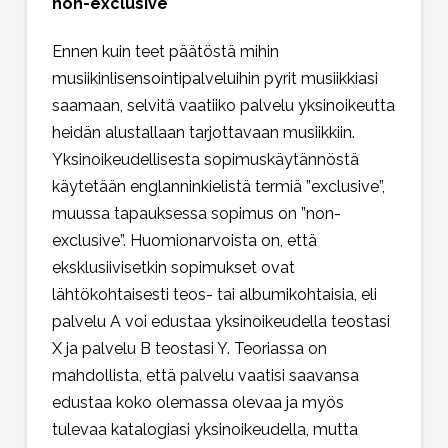
non-exclusive
Ennen kuin teet päätöstä mihin
musiikinlisensointipalveluihin pyrit musiikkiasi
saamaan, selvitä vaatiiko palvelu yksinoikeutta
heidän alustallaan tarjottavaan musiikkiin.
Yksinoikeudellisesta sopimuskäytännöstä
käytetään englanninkielistä termiä ”exclusive”,
muussa tapauksessa sopimus on ”non-
exclusive”. Huomionarvoista on, että
eksklusiivisetkin sopimukset ovat
lähtökohtaisesti teos- tai albumikohtaisia, eli
palvelu A voi edustaa yksinoikeudella teostasi
X ja palvelu B teostasi Y. Teoriassa on
mahdollista, että palvelu vaatisi saavansa
edustaa koko olemassa olevaa ja myös
tulevaa katalogiasi yksinoikeudella, mutta