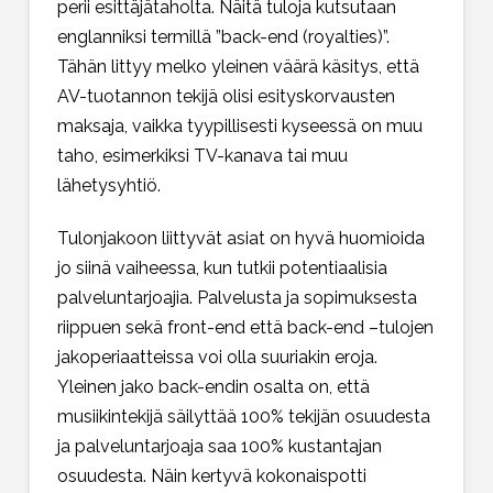
perii esittäjätaholta. Näitä tuloja kutsutaan
englanniksi termillä ”back-end (royalties)”.
Tähän littyy melko yleinen väärä käsitys, että
AV-tuotannon tekijä olisi esityskorvausten
maksaja, vaikka tyypillisesti kyseessä on muu
taho, esimerkiksi TV-kanava tai muu
lähetysyhtiö.
Tulonjakoon liittyvät asiat on hyvä huomioida
jo siinä vaiheessa, kun tutkii potentiaalisia
palveluntarjoajia. Palvelusta ja sopimuksesta
riippuen sekä front-end että back-end –tulojen
jakoperiaatteissa voi olla suuriakin eroja.
Yleinen jako back-endin osalta on, että
musiikintekijä säilyttää 100% tekijän osuudesta
ja palveluntarjoaja saa 100% kustantajan
osuudesta. Näin kertyvä kokonaispotti