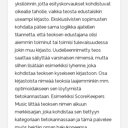
yksilöinnin, jotta esityskorvaukset kohdistuvat
oikealle taholle, vaikka teosta edustaisikin
useampi kirjasto. Eksklusiivisten sopimusten
kohdalla pätee sama logiikka ajatellen
tilannetta, että teoksen edustajana olisi
aiemmin toiminut tai toimisi tulevaisuudessa
jokin muu kirjasto. Uudelleennimetty teos
saattaa säilyttää varsinaisen nimensä, mutta
siihen lisätään esimerkiksi lyhenne, joka
kohdistaa teoksen kyseiseen kirjastoon. Osa
kirjastoista nimeää teoksia laajemminkin mm.
optimoidakseen sen löytymistä
tietokannastaan. Esimerkiksi ScoreKeepers
Music liittää teoksen nimen alkuun
merkkisarjan, joka kohdistaa sen tiettyyn
kategoriaan tietokannassaan ja tämä palvelee
myös heidän oman hakukoneensa