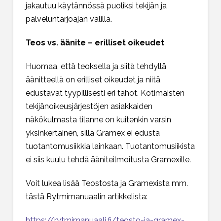
jakautuu käytännössä puoliksi tekijän ja
palveluntarjoajan välillä.
Teos vs. äänite – erilliset oikeudet
Huomaa, että teoksella ja siitä tehdyllä
äänitteellä on erilliset oikeudet ja niitä
edustavat tyypillisesti eri tahot. Kotimaisten
tekijänoikeusjärjestöjen asiakkaiden
näkökulmasta tilanne on kuitenkin varsin
yksinkertainen, sillä Gramex ei edusta
tuotantomusiikkia lainkaan. Tuotantomusiikista
ei siis kuulu tehdä ääniteilmoitusta Gramexille.
Voit lukea lisää Teostosta ja Gramexista mm.
tästä Rytmimanuaalin artikkelista:
https://rytmimanuaali.fi/teosto-ja-gramex-