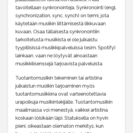
tavoitellaan synkronointeja. Synkronointi (engl.
synchronization, sync, synch) on termi, jota
käytetään musiikin liittämisestä liikkuvaan
kuvaan. Osaa tällaisesta synkronointiin
tarkoitetusta musiikista ei ole julkaistu
tyypillisissä musiikkipalveluissa (esim. Spotify)
lainkaan, vaan ne löytyvät ainoastaan
musiikkilisenssejä tarjoavista palveluista.
Tuotantomusiikin tekeminen tai artistina
julkaistun musiikin tarjoaminen myös
tuotantomusiikkina ovat varteenotettavia
urapolkuja musiikintekijälle. Tuotantomusiikin
maailmassa voi menestyä, vaikkei artistina
koskaan löisikään läpi. Statuksella on hyvin
pieni, oikeastaan olematon merkitys, kun