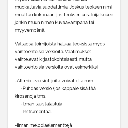
muokattavia suodattimia. Joskus teoksen nimi
muuttuu kokonaan, jos teoksen kuratoija kokee
jonkin muun nimen kuvaavampana tai
myyvempänä.
Valtaosa toimijoista haluaa teoksista myös
vaihtoehtoisia versioita. Vaatimukset
vaihtelevat kirjastokohtaisesti, mutta
vaihtoehtoisia versioita ovat esimerkiksi:
-Alt mix –versiot, joita voivat olla mm.:
-Puhdas versio (jos kappale sisältää
kirosanoja tms.
-Ilman taustalauluja
-Instrumentaali
-Ilman melodiaelementtejä