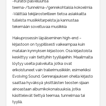
-Kuratoi palveluunsa
teema-/tunnelma-/genrekohtaisia kokoelmia
-Välittää tekijärosterilleen tietoa asiakkailta
tulleista musiikkitarpeista ja kannustaa
tekemään soveltuvaa musiikkia
Hakuprosessin läpäiseminen high-end –
kirjastoon on tyypillisesti vaikeampaa kuin
matalan kynnyksen kirjastoon. Osa kirjastoista
keskittyy vain tiettyihin tyylilajeihin. Maailmalta
löytyy useita palveluita, jotka ovat
erikoistuneet vain trailerimusiikkiin, esimerkiksi
Evolving Sound. Genrerajauksen ohella kirjasto
saattaa hyväksyä yksittäisten teosten sijaan
ainoastaan albumikokonaisuuksia, jotka
käsittelevät tiettyä teemaa, tunnelmaa tai
tyyliä.