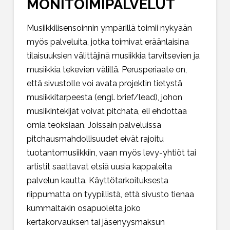
MONITOIMIPALVELUT
Musiikkilisensoinnin ympärillä toimii nykyään
myös palveluita, jotka toimivat eräänlaisina
tilaisuuksien välittäjinä musiikkia tarvitsevien ja
musiikkia tekevien välillä. Perusperiaate on,
että sivustolle voi avata projektin tietystä
musiikkitarpeesta (engl. brief/lead), johon
musiikintekijät voivat pitchata, eli ehdottaa
omia teoksiaan. Joissain palveluissa
pitchausmahdollisuudet eivät rajoitu
tuotantomusiikkiin, vaan myös levy-yhtiöt tai
artistit saattavat etsiä uusia kappaleita
palvelun kautta. Käyttötarkoituksesta
riippumatta on tyypillistä, että sivusto tienaa
kummaltakin osapuolelta joko
kertakorvauksen tai jäsenyysmaksun