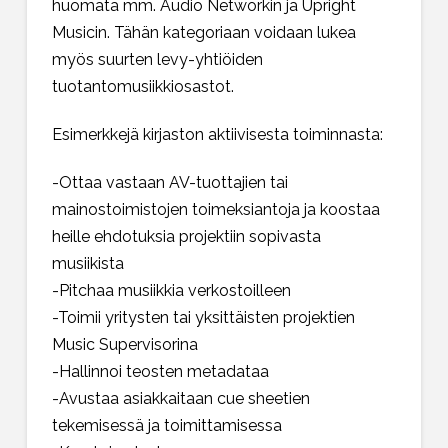
huomata mm. Audio Networkin ja Upright
Musicin. Tähän kategoriaan voidaan lukea
myös suurten levy-yhtiöiden
tuotantomusiikkiosastot.
Esimerkkejä kirjaston aktiivisesta toiminnasta:
-Ottaa vastaan AV-tuottajien tai
mainostoimistojen toimeksiantoja ja koostaa
heille ehdotuksia projektiin sopivasta
musiikista
-Pitchaa musiikkia verkostoilleen
-Toimii yritysten tai yksittäisten projektien
Music Supervisorina
-Hallinnoi teosten metadataa
-Avustaa asiakkaitaan cue sheetien
tekemisessä ja toimittamisessa