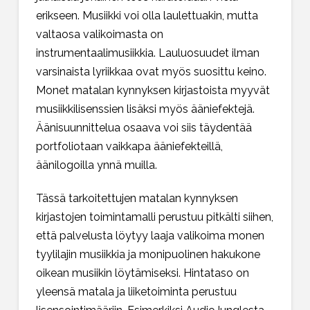
erikseen. Musiikki voi olla laulettuakin, mutta
valtaosa valikoimasta on
instrumentaalimusiikkia. Lauluosuudet ilman
varsinaista lyriikkaa ovat myös suosittu keino.
Monet matalan kynnyksen kirjastoista myyvät
musiikkilisenssien lisäksi myös ääniefektejä.
Äänisuunnittelua osaava voi siis täydentää
portfoliotaan vaikkapa ääniefekteillä,
äänilogoilla ynnä muilla.
Tässä tarkoitettujen matalan kynnyksen
kirjastojen toimintamalli perustuu pitkälti siihen,
että palvelusta löytyy laaja valikoima monen
tyylilajin musiikkia ja monipuolinen hakukone
oikean musiikin löytämiseksi. Hintataso on
yleensä matala ja liiketoiminta perustuu