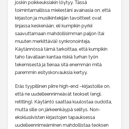
joskin poikkeuksiakin löytyy. Tässä
toimintamallissa mielestäni avainasia on, että
kirjaston ja musiikintekijän tavoitteet ovat
linjassa keskenään, eli kumpikin pyrkii
saavuttamaan mahdollisimman paljon (tai
muuten merkittäviä) synkronointeja.
Käytännössä tämä tarkoittaa, että kumpikin
taho tavallaan kantaa riskiä turhan työn
tekemisestä ja tienaa sitä enemmän mitä
paremmin esityskorvauksia kertyy.
Eräs tyypillinen piirre high-end –kirjastoille on,
että ne uudelleennimeävät teokset (engl.
retitling). Käytäntö saattaa kuulostaa oudolta,
mutta sille on järkeenkäypä selitys. Non-
eksklusiivisten kirjastojen tapauksessa
uudelleennimeäminen mahdollistaa teoksen