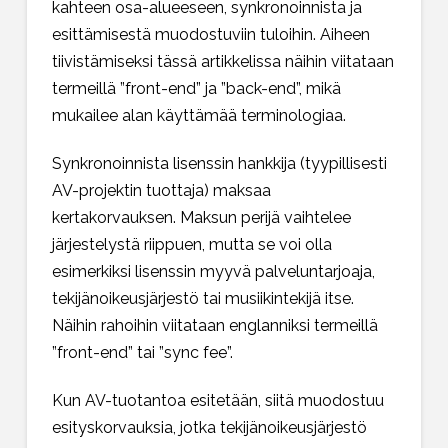
kahteen osa-alueeseen, synkronoinnista ja
esittämisestä muodostuviin tuloihin. Aiheen
tiivistämiseksi tässä artikkelissa näihin viitataan
termeillä ”front-end” ja ”back-end”, mikä
mukailee alan käyttämää terminologiaa.
Synkronoinnista lisenssin hankkija (tyypillisesti
AV-projektin tuottaja) maksaa
kertakorvauksen. Maksun perijä vaihtelee
järjestelystä riippuen, mutta se voi olla
esimerkiksi lisenssin myyvä palveluntarjoaja,
tekijänoikeusjärjestö tai musiikintekijä itse.
Näihin rahoihin viitataan englanniksi termeillä
”front-end” tai ”sync fee”.
Kun AV-tuotantoa esitetään, siitä muodostuu
esityskorvauksia, jotka tekijänoikeusjärjestö