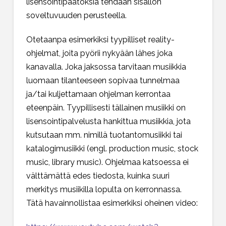
lisensointipäätöksiä tehdään sisällön
soveltuvuuden perusteella.
Otetaanpa esimerkiksi tyypilliset reality-
ohjelmat, joita pyörii nykyään lähes joka
kanavalla. Joka jaksossa tarvitaan musiikkia
luomaan tilanteeseen sopivaa tunnelmaa
ja/tai kuljettamaan ohjelman kerrontaa
eteenpäin. Tyypillisesti tällainen musiikki on
lisensointipalvelusta hankittua musiikkia, jota
kutsutaan mm. nimillä tuotantomusiikki tai
katalogimusiikki (engl. production music, stock
music, library music). Ohjelmaa katsoessa ei
välttämättä edes tiedosta, kuinka suuri
merkitys musiikilla lopulta on kerronnassa.
Tätä havainnollistaa esimerkiksi oheinen video: