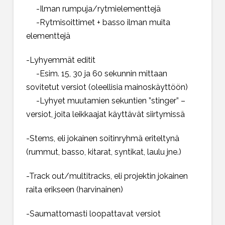
-Ilman rumpuja/rytmielementtejä
-Rytmisoittimet + basso ilman muita
elementtejä
-Lyhyemmät editit
-Esim. 15, 30 ja 60 sekunnin mittaan
sovitetut versiot (oleellisia mainoskäyttöön)
-Lyhyet muutamien sekuntien ”stinger” –
versiot, joita leikkaajat käyttävät siirtymissä
-Stems, eli jokainen soitinryhmä eriteltynä
(rummut, basso, kitarat, syntikat, laulu jne.)
-Track out/multitracks, eli projektin jokainen
raita erikseen (harvinainen)
-Saumattomasti loopattavat versiot