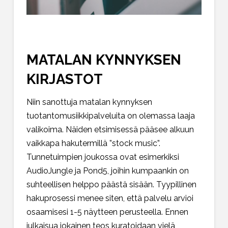
MATALAN KYNNYKSEN
KIRJASTOT
Niin sanottuja matalan kynnyksen
tuotantomusiikkipalveluita on olemassa laaja
valikoima. Näiden etsimisessä pääsee alkuun
vaikkapa hakutermillä ”stock music”.
Tunnetuimpien joukossa ovat esimerkiksi
AudioJungle ja Pond5, joihin kumpaankin on
suhteellisen helppo päästä sisään. Tyypillinen
hakuprosessi menee siten, että palvelu arvioi
osaamisesi 1-5 näytteen perusteella. Ennen
julkaisua jokainen teos kuratoidaan vielä