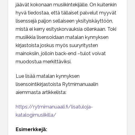
jäävät kokonaan musiikintekijälle. On kuitenkin
hyvä tiedostaa, että tällaiset palvelut myyvät
lisenssejä paljon sellaiseen yksityiskäyttöön,
mistä ei kerry esityskorvauksia ollenkaan. Toki
musiikkia lisensoidaan matalan kynnyksen
kirjastoista joskus myös suuryritysten
mainoksiin, jolloin back-end –tulot voivat
muodostua merkittäviksi.
Lue lisää matalan kynnyksen
lisensointikirjastoista Rytmimanuaalin
aiemmasta artikkelista:
https://rytmimanuaali.fi/lisatuloja-
katalogimusiikilla/
Esimerkkejä: