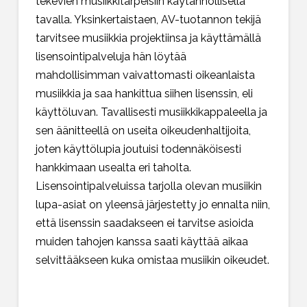
tekevien musiikkitarpeisiin käytännöllisellä
tavalla. Yksinkertaistaen, AV-tuotannon tekijä
tarvitsee musiikkia projektiinsa ja käyttämällä
lisensointipalveluja hän löytää
mahdollisimman vaivattomasti oikeanlaista
musiikkia ja saa hankittua siihen lisenssin, eli
käyttöluvan. Tavallisesti musiikkikappaleella ja
sen äänitteellä on useita oikeudenhaltijoita,
joten käyttölupia joutuisi todennäköisesti
hankkimaan usealta eri taholta.
Lisensointipalveluissa tarjolla olevan musiikin
lupa-asiat on yleensä järjestetty jo ennalta niin,
että lisenssin saadakseen ei tarvitse asioida
muiden tahojen kanssa saati käyttää aikaa
selvittääkseen kuka omistaa musiikin oikeudet.