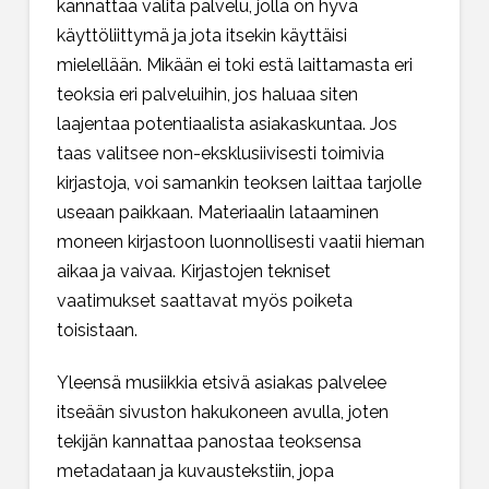
kannattaa valita palvelu, jolla on hyvä
käyttöliittymä ja jota itsekin käyttäisi
mielellään. Mikään ei toki estä laittamasta eri
teoksia eri palveluihin, jos haluaa siten
laajentaa potentiaalista asiakaskuntaa. Jos
taas valitsee non-eksklusiivisesti toimivia
kirjastoja, voi samankin teoksen laittaa tarjolle
useaan paikkaan. Materiaalin lataaminen
moneen kirjastoon luonnollisesti vaatii hieman
aikaa ja vaivaa. Kirjastojen tekniset
vaatimukset saattavat myös poiketa
toisistaan.
Yleensä musiikkia etsivä asiakas palvelee
itseään sivuston hakukoneen avulla, joten
tekijän kannattaa panostaa teoksensa
metadataan ja kuvaustekstiin, jopa