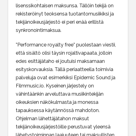
lisenssikohtaisen maksunsa. Tällöin tekijä on
rekisteröinyt teoksensa tuotantomusiikiksi ja
tekijänoikeusjärjestö ei peri enää erillistä
synkronointimaksua.
”Performance royalty free” puolestaan viestii,
että sisältö olisi täysin rojaltivapaata, jolloin
edes esittäjätaho ei joutuisi maksamaan
esityskorvauksia. Tällä periaatteella toimivia
palveluja ovat esimerkiksi Epidemic Sound ja
Filmmusic.io. Kyseinen järjestely on
vähintäänkin arveluttava musiikintekijän
oikeuksien näkökulmasta ja monessa
tapauksessa käytännössä mahdoton.
Ohjelman lähettäjätahon maksut
tekijänoikeusjärjestöille perustuvat yleensä
lähetystoiminnan laajuuteen tai maksullisten