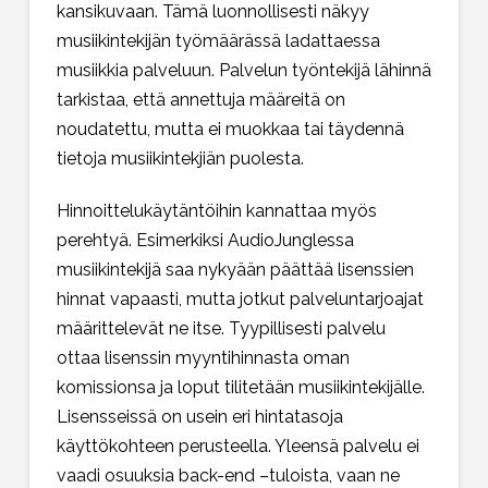
kansikuvaan. Tämä luonnollisesti näkyy
musiikintekijän työmäärässä ladattaessa
musiikkia palveluun. Palvelun työntekijä lähinnä
tarkistaa, että annettuja määreitä on
noudatettu, mutta ei muokkaa tai täydennä
tietoja musiikintekjiän puolesta.
Hinnoittelukäytäntöihin kannattaa myös
perehtyä. Esimerkiksi AudioJunglessa
musiikintekijä saa nykyään päättää lisenssien
hinnat vapaasti, mutta jotkut palveluntarjoajat
määrittelevät ne itse. Tyypillisesti palvelu
ottaa lisenssin myyntihinnasta oman
komissionsa ja loput tilitetään musiikintekijälle.
Lisensseissä on usein eri hintatasoja
käyttökohteen perusteella. Yleensä palvelu ei
vaadi osuuksia back-end –tuloista, vaan ne