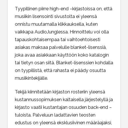
Tyypillinen piirre high-end –kirjastoissa on, että
musiikin lisensointi sivustolta ei yleensä
onnistu muutamalla klikkauksella, kuten
vaikkapa AudioJunglessa. Hinnoittelu voi olla
tapauskohtaisempaa tai vaihtoehtoisesti
asiakas maksaa palvelulle blanket-lisenssiä,
joka avaa asiakkaan käyttöön koko katalogin
tai tietyn osan siitä. Blanket-lisenssien kohdalla
on tyypillistä, että rahasta ei päädy osuutta
musiikintekijälle.
Tekijä kiinnitetään kirjaston rosteriin yleensä
kustannussopimuksen kaltaisella järjestelyllä ja
kirjasto vaatii kustantajan osuuden back-end –
tuloista. Palveluun ladattavien teosten
edustus on yleensä eksklusiivinen määräajaksi,