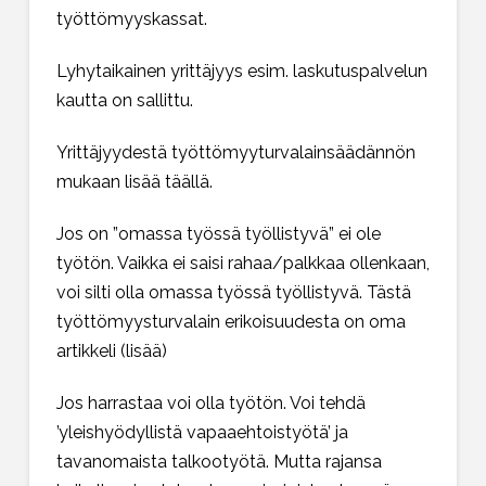
työttömyyskassat.
Lyhytaikainen yrittäjyys esim. laskutuspalvelun
kautta on sallittu.
Yrittäjyydestä työttömyyturvalainsäädännön
mukaan lisää täällä.
Jos on ”omassa työssä työllistyvä” ei ole
työtön. Vaikka ei saisi rahaa/palkkaa ollenkaan,
voi silti olla omassa työssä työllistyvä. Tästä
työttömyysturvalain erikoisuudesta on oma
artikkeli (lisää)
Jos harrastaa voi olla työtön. Voi tehdä
’yleishyödyllistä vapaaehtoistyötä’ ja
tavanomaista talkootyötä. Mutta rajansa