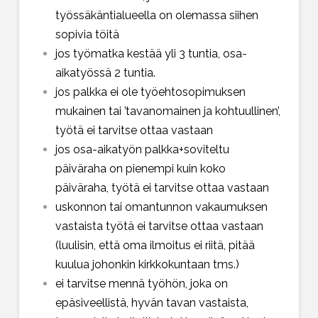
työssäkäntialueella on olemassa siihen
sopivia töitä
jos työmatka kestää yli 3 tuntia, osa-
aikatyössä 2 tuntia.
jos palkka ei ole työehtosopimuksen
mukainen tai ’tavanomainen ja kohtuullinen’,
työtä ei tarvitse ottaa vastaan
jos osa-aikatyön palkka+soviteltu
päiväraha on pienempi kuin koko
päiväraha, työtä ei tarvitse ottaa vastaan
uskonnon tai omantunnon vakaumuksen
vastaista työtä ei tarvitse ottaa vastaan
(luulisin, että oma ilmoitus ei riitä, pitää
kuulua johonkin kirkkokuntaan tms.)
ei tarvitse mennä työhön, joka on
epäsiveellistä, hyvän tavan vastaista,