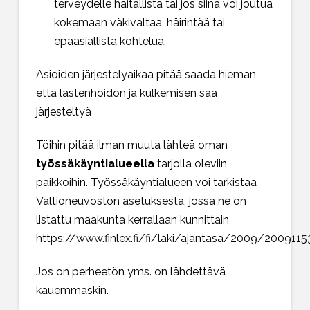
terveydelle haitallista tai jos siinä voi joutua
kokemaan väkivaltaa, häirintää tai
epäasiallista kohtelua.
Asioiden järjestelyaikaa pitää saada hieman,
että lastenhoidon ja kulkemisen saa
järjesteltyä
Töihin pitää ilman muuta lähteä oman
työssäkäyntialueella
tarjolla oleviin
paikkoihin. Työssäkäyntialueen voi tarkistaa
Valtioneuvoston asetuksesta, jossa ne on
listattu maakunta kerrallaan kunnittain
https://www.finlex.fi/fi/laki/ajantasa/2009/2009115
Jos on perheetön yms. on lähdettävä
kauemmaskin.