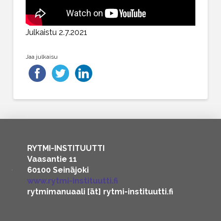
Julkaistu 2.7.2021
Jaa julkaisu
RYTMI-INSTITUUTTI
Vaasantie 11
60100 Seinäjoki
www.rytmi-instituutti.fi
rytmimanuaali [ät] rytmi-instituutti.fi