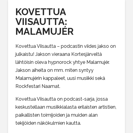
KOVETTUA
VIISAUTTA:
MALAMUJÉR
Kovettua Viisautta – podcastin viides jakso on
julkaistu! Jakson vieraana Kortesjärveltä
lähtöisin oleva hypnorock yhtye Malamujér.
Jakson aiheita on mm. miten syntyy
Malamujérin kappaleet, uusi musiikki sekä
Rockfestari Naamat.
Kovettua Viisautta on podcast-sarja, jossa
keskustellaan musiikkialasta erilaisten artistien,
paikallisten toimijoiden ja muiden alan
tekijöiden näkökulmien kautta.