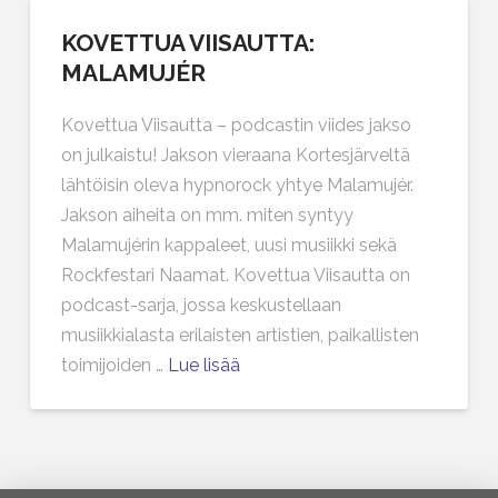
KOVETTUA VIISAUTTA:
MALAMUJÉR
Kovettua Viisautta – podcastin viides jakso
on julkaistu! Jakson vieraana Kortesjärveltä
lähtöisin oleva hypnorock yhtye Malamujér.
Jakson aiheita on mm. miten syntyy
Malamujérin kappaleet, uusi musiikki sekä
Rockfestari Naamat. Kovettua Viisautta on
podcast-sarja, jossa keskustellaan
musiikkialasta erilaisten artistien, paikallisten
toimijoiden …
Lue lisää