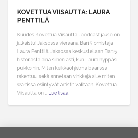
KOVETTUA VIISAUTTA: LAURA
PENTTILÄ
Kuudes Kovettua Viisautta -podcast jakso on
julkaistu! Jaksossa vieraana Bar15 omistaja
Laura Penttilä. Jaksossa keskustellaan Bar15
historiasta aina siihen asti, kun Laura hyppäsi
puikkoihin. Miten keikkaohjelma baarissa
rakentuu, sekä annetaan vinkkejä sille miten
wartissa esiintyvät artistit valitaan. Kovettua
Viisautta on …
Lue lisää