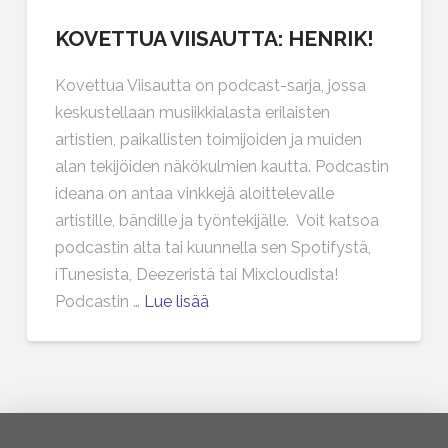
KOVETTUA VIISAUTTA: HENRIK!
Kovettua Viisautta on podcast-sarja, jossa
keskustellaan musiikkialasta erilaisten
artistien, paikallisten toimijoiden ja muiden
alan tekijöiden näkökulmien kautta. Podcastin
ideana on antaa vinkkejä aloittelevalle
artistille, bändille ja työntekijälle. Voit katsoa
podcastin alta tai kuunnella sen Spotifystä,
iTunesista, Deezeristä tai Mixcloudista!
Podcastin …
Lue lisää