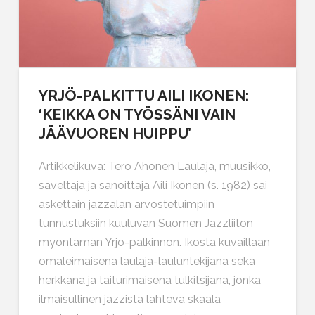
YRJÖ-PALKITTU AILI IKONEN:
‘KEIKKA ON TYÖSSÄNI VAIN
JÄÄVUOREN HUIPPU’
Artikkelikuva: Tero Ahonen Laulaja, muusikko,
säveltäjä ja sanoittaja Aili Ikonen (s. 1982) sai
äskettäin jazzalan arvostetuimpiin
tunnustuksiin kuuluvan Suomen Jazzliiton
myöntämän Yrjö-palkinnon. Ikosta kuvaillaan
omaleimaisena laulaja-lauluntekijänä sekä
herkkänä ja taiturimaisena tulkitsijana, jonka
ilmaisullinen jazzista lähtevä skaala