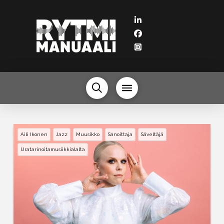
Aili Ikonen
Jazz
Muusikko
Sanoittaja
Säveltäjä
Uratarinoitamusiikkialalta