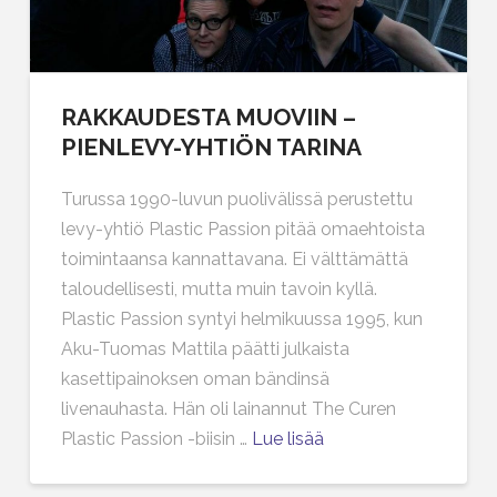
RAKKAUDESTA MUOVIIN –
PIENLEVY-YHTIÖN TARINA
Turussa 1990-luvun puolivälissä perustettu
levy-yhtiö Plastic Passion pitää omaehtoista
toimintaansa kannattavana. Ei välttämättä
taloudellisesti, mutta muin tavoin kyllä.
Plastic Passion syntyi helmikuussa 1995, kun
Aku-Tuomas Mattila päätti julkaista
kasettipainoksen oman bändinsä
livenauhasta. Hän oli lainannut The Curen
Plastic Passion -biisin …
Lue lisää