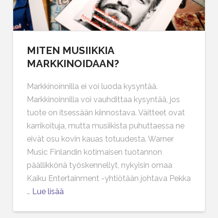
MITEN MUSIIKKIA
MARKKINOIDAAN?
Markkinoinnilla ei voi luoda kysyntää.
Markkinoinnilla voi vauhdittaa kysyntää, jos
tuote on itsessään kiinnostava. Väitteet ovat
karrikoituja, mutta musiikista puhuttaessa ne
eivät osu kovin kauas totuudesta. Warner
Music Finlandin kotimaisen tuotannon
päällikkönä työskennellyt, nykyisin omaa
Kaiku Entertainment -yhtiötään johtava Pekka
…
Lue lisää