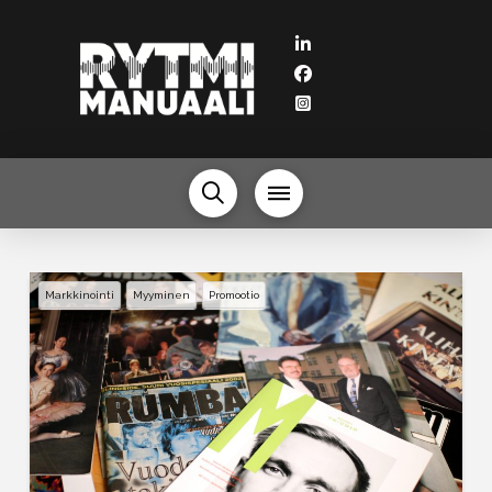
Markkinointi
Myyminen
Promootio