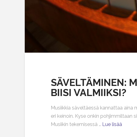
SÄVELTÄMINEN: M
BIISI VALMIIKSI?
Musiikkia säveltäessä kannattaa aina 
eri keinoin. Kyse onkin pohjimmiltaan si
Musiikin tekemisessä …
Lue lisää