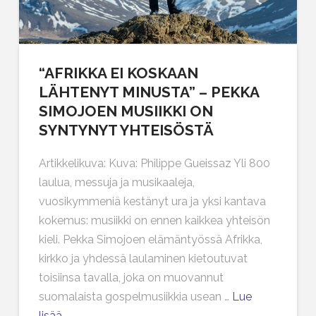
“AFRIKKA EI KOSKAAN
LÄHTENYT MINUSTA” – PEKKA
SIMOJOEN MUSIIKKI ON
SYNTYNYT YHTEISÖSTÄ
Artikkelikuva: Kuva: Philippe Gueissaz Yli 800
laulua, messuja ja musikaaleja,
vuosikymmeniä kestänyt ura ja yksi kantava
kokemus: musiikki on ennen kaikkea yhteisön
kieli. Pekka Simojoen elämäntyössä Afrikka,
kirkko ja yhdessä laulaminen kietoutuvat
toisiinsa tavalla, joka on muovannut
suomalaista gospelmusiikkia usean …
Lue
lisää