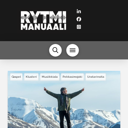
Gospel
Klusteri
Musiikkiala
Pekkasimojoki
Uratarinoita