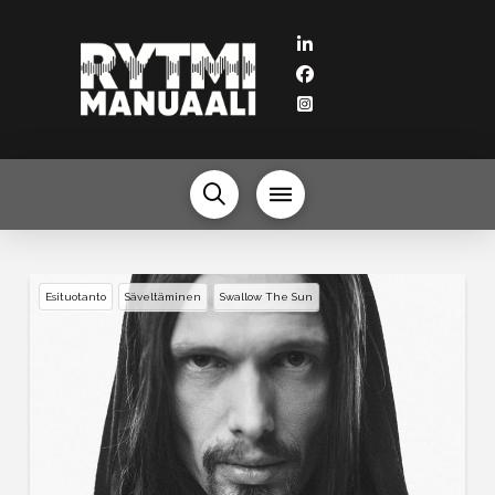
Esituotanto
Säveltäminen
Swallow The Sun