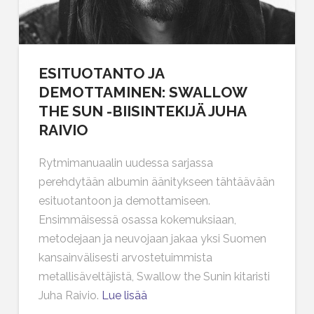
ESITUOTANTO JA
DEMOTTAMINEN: SWALLOW
THE SUN -BIISINTEKIJÄ JUHA
RAIVIO
Rytmimanuaalin uudessa sarjassa
perehdytään albumin äänitykseen tähtäävään
esituotantoon ja demottamiseen.
Ensimmäisessä osassa kokemuksiaan,
metodejaan ja neuvojaan jakaa yksi Suomen
kansainvälisesti arvostetuimmista
metallisäveltäjistä, Swallow the Sunin kitaristi
Juha Raivio.
Lue lisää