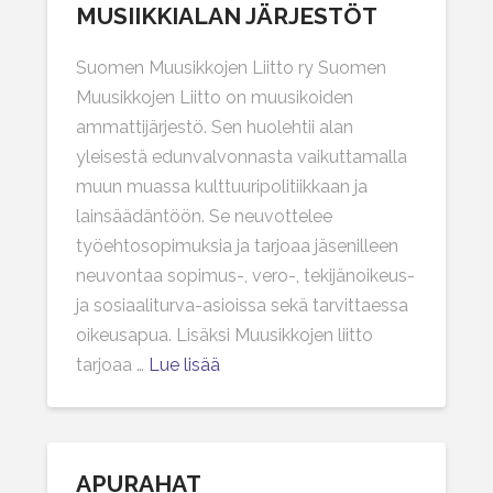
MUSIIKKIALAN JÄRJESTÖT
Suomen Muusikkojen Liitto ry Suomen
Muusikkojen Liitto on muusikoiden
ammattijärjestö. Sen huolehtii alan
yleisestä edunvalvonnasta vaikuttamalla
muun muassa kulttuuripolitiikkaan ja
lainsäädäntöön. Se neuvottelee
työehtosopimuksia ja tarjoaa jäsenilleen
neuvontaa sopimus-, vero-, tekijänoikeus-
ja sosiaaliturva-asioissa sekä tarvittaessa
oikeusapua. Lisäksi Muusikkojen liitto
tarjoaa …
Lue lisää
APURAHAT