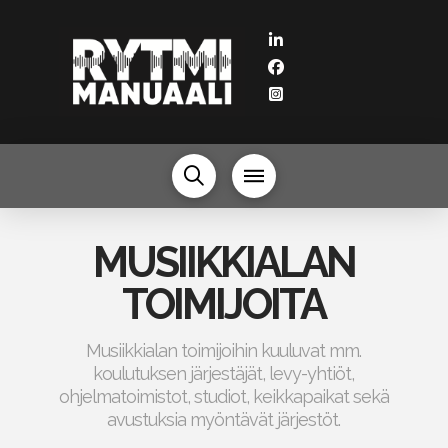
MUSIIKKIALAN
TOIMIJOITA
Musiikkialan toimijoihin kuuluvat mm.
koulutuksen järjestäjät, levy-yhtiöt,
ohjelmatoimistot, studiot, keikkapaikat sekä
avustuksia myöntävät järjestöt.