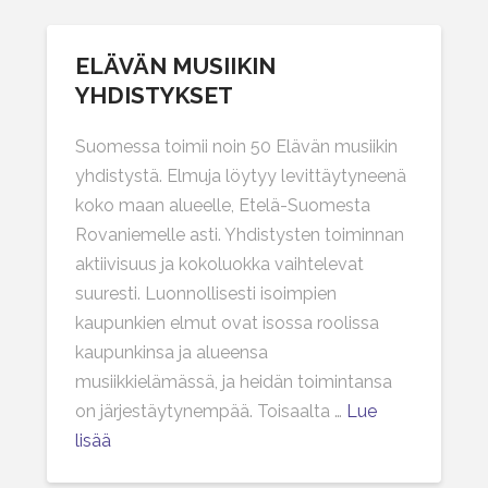
ELÄVÄN MUSIIKIN
YHDISTYKSET
Suomessa toimii noin 50 Elävän musiikin
yhdistystä. Elmuja löytyy levittäytyneenä
koko maan alueelle, Etelä-Suomesta
Rovaniemelle asti. Yhdistysten toiminnan
aktiivisuus ja kokoluokka vaihtelevat
suuresti. Luonnollisesti isoimpien
kaupunkien elmut ovat isossa roolissa
kaupunkinsa ja alueensa
musiikkielämässä, ja heidän toimintansa
on järjestäytynempää. Toisaalta …
Lue
lisää