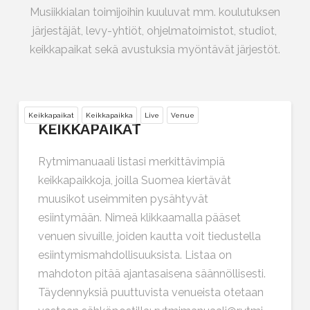
Musiikkialan toimijoihin kuuluvat mm. koulutuksen
järjestäjät, levy-yhtiöt, ohjelmatoimistot, studiot,
keikkapaikat sekä avustuksia myöntävät järjestöt.
Keikkapaikat
Keikkapaikka
Live
Venue
KEIKKAPAIKAT
Rytmimanuaali listasi merkittävimpiä
keikkapaikkoja, joilla Suomea kiertävät
muusikot useimmiten pysähtyvät
esiintymään. Nimeä klikkaamalla pääset
venuen sivuille, joiden kautta voit tiedustella
esiintymismahdollisuuksista. Listaa on
mahdoton pitää ajantasaisena säännöllisesti.
Täydennyksiä puuttuvista venueista otetaan