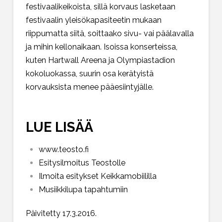
festivaalikeikoista, sillä korvaus lasketaan
festivaalin yleisökapasiteetin mukaan
riippumatta siitä, soittaako sivu- vai päälavalla
ja mihin kellonaikaan. Isoissa konserteissa,
kuten Hartwall Areena ja Olympiastadion
kokoluokassa, suurin osa kerätyistä
korvauksista menee pääesiintyjälle.
LUE LISÄÄ
www.teosto.fi
Esitysilmoitus Teostolle
Ilmoita esitykset Keikkamobiililla
Musiikkilupa tapahtumiin
Päivitetty 17.3.2016.