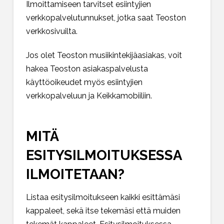
Ilmoittamiseen tarvitset esiintyjien
verkkopalvelutunnukset, jotka saat
Teoston
verkkosivuilta
.
Jos olet Teoston musiikintekijäasiakas, voit
hakea Teoston asiakaspalvelusta
käyttöoikeudet myös esiintyjien
verkkopalveluun ja
Keikkamobiiliin
.
MITÄ
ESITYSILMOITUKSESSA
ILMOITETAAN?
Listaa esitysilmoitukseen kaikki esittämäsi
kappaleet, sekä itse tekemäsi että muiden