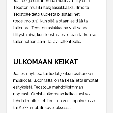
Jos teet ja esität omaa musiikkia, liity ensin
Teoston musiikintekijäasiakkaaksi. Ilmoita
Teostolle tieto uudesta biisistäsi heti
(teosilmoitus), kun sitä aiotaan esittää tai
tallentaa. Teoston asiakkaana voit saada
tilitystä aina, kun teostasi esitetään tai kun se
tallennetaan ääni- tai av-tallenteelle.
ULKOMAAN KEIKAT
Jos esiinnyt itse tai tiedät jonkun esittäneen
musiikkiasi ulkomailla, on tärkeää, että ilmoitat
esityksistä Teostolle mahdollisimman
nopeasti. Omista ulkomaan keikoistasi voit
tehdä ilmoitukset Teoston verkkopalvelussa
tai Keikkamobiili-sovelluksessa.