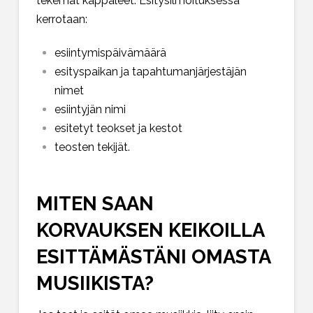
tekemät kappaleet. Esitysilmoituksessa
kerrotaan:
esiintymispäivämäärä
esityspaikan ja tapahtumanjärjestäjän
nimet
esiintyjän nimi
esitetyt teokset ja kestot
teosten tekijät.
MITEN SAAN
KORVAUKSEN KEIKOILLA
ESITTÄMÄSTÄNI OMASTA
MUSIIKISTA?