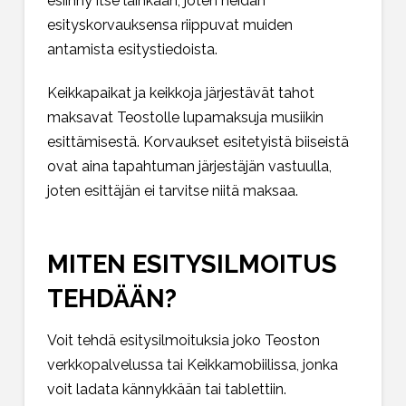
esiinny itse lainkaan, joten heidän
esityskorvauksensa riippuvat muiden
antamista esitystiedoista.
Keikkapaikat ja keikkoja järjestävät tahot
maksavat Teostolle lupamaksuja musiikin
esittämisestä. Korvaukset esitetyistä biiseistä
ovat aina tapahtuman järjestäjän vastuulla,
joten esittäjän ei tarvitse niitä maksaa.
MITEN ESITYSILMOITUS
TEHDÄÄN?
Voit tehdä esitysilmoituksia joko Teoston
verkkopalvelussa tai Keikkamobiilissa, jonka
voit ladata kännykkään tai tablettiin.