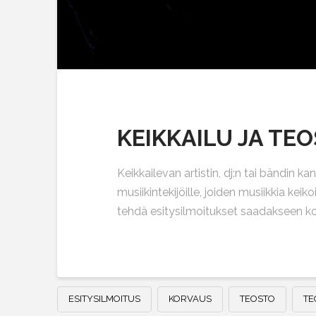
KEIKKAILU JA TE
Keikkailevan artistin, dj:n tai bändin k
musiikintekijöille, joiden musiikkia kei
tehdä esitysilmoitukset saadakseen ko
ESITYSILMOITUS
KORVAUS
TEOSTO
TE