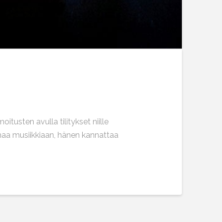
itusten avulla tilitykset niille
ä omaa musiikkiaan, hänen kannattaa