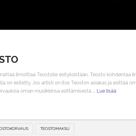
OSTO
annattaa ilmoittaa Teostolle esityksistään. Teosto kohdentaa ilmo
koilla on esitetty. Jos artisti on itse Teoston asiakas ja esittä
rvauksia oman musiikkinsa esittämisestä. …
Lue lisää
OSTOKORVAUS
TEOSTOMAKSU