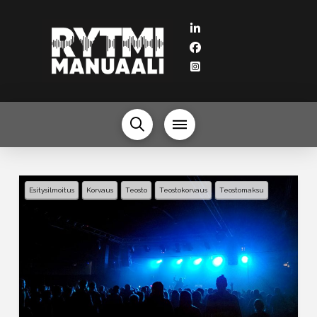
Esitysilmoitus
Korvaus
Teosto
Teostokorvaus
Teostomaksu