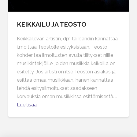
KEIKKAILU JA TEOSTO
Keikkailevan artistin, dj:n tai bändin kannattaa
ilmoittaa Teostolle esityksistään. Teosto
kohdentaa ilmoitusten avulla tilitykset niille
musiikintekijöille, joiden musiikkia keikoilla on
esitetty. Jos artisti on itse Teoston asiakas ja
esittää omaa musiikkiaan, hänen kannattaa
tehdä esitysilmoitukset saadakseen
korvauksia oman musiikkinsa esittämisestä. …
Lue lisää