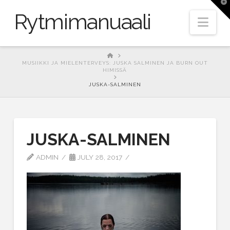
T
t
Rytmimanuaali
W
Nav
HOME
MUSIIKKI JA MIELENTERVEYS: JUSKA SALMINEN JA BURN OUT
HIMISSÄ
JUSKA-SALMINEN
JUSKA-SALMINEN
ADMIN
JULY 28, 2017