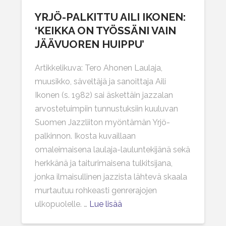
YRJÖ-PALKITTU AILI IKONEN:
‘KEIKKA ON TYÖSSÄNI VAIN
JÄÄVUOREN HUIPPU’
Artikkelikuva: Tero Ahonen Laulaja,
muusikko, säveltäjä ja sanoittaja Aili
Ikonen (s. 1982) sai äskettäin jazzalan
arvostetuimpiin tunnustuksiin kuuluvan
Suomen Jazzliiton myöntämän Yrjö-
palkinnon. Ikosta kuvaillaan
omaleimaisena laulaja-lauluntekijänä sekä
herkkänä ja taiturimaisena tulkitsijana,
jonka ilmaisullinen jazzista lähtevä skaala
murtautuu rohkeasti genrerajojen
ulkopuolelle. …
Lue lisää