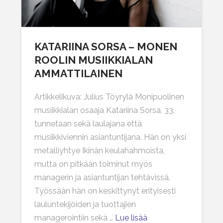
KATARIINA SORSA – MONEN
ROOLIN MUSIIKKIALAN
AMMATTILAINEN
Artikkelikuva: Julius Töyrylä Monipuolinen
musiikkialan osaaja Katariina Sorsa, 33,
tunnetaan sekä laulajana että
musiikkiviennin asiantuntijana. Hän on yksi
metalliyhtye Ikinän keulahahmoista,
mutta on pitkään toiminut myös
managerin ja asiantuntijan tehtävissä.
Työssään hän on keskittynyt erityisesti
lauluntekijöiden ja tuottajien
managerointiin sekä …
Lue lisää