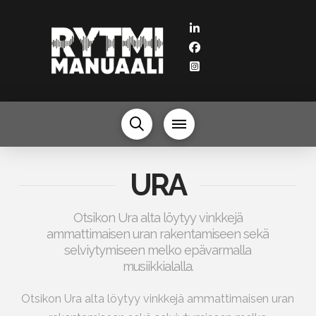
URA
Otsikon Ura alta löytyy vinkkejä
ammattimaisen uran rakentamiseen sekä
selviytymiseen melko epävarmalla
musiikkialalla.
Otsikon Ura alta löytyy vinkkejä ammattimaisen uran