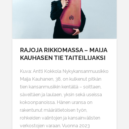
RAJOJA RIKKOMASSA – MAIJA
KAUHASEN TIE TAITEILIJAKSI
Kuva: Antti Kokkola Nykykansanmuusikko
Maija Kauhanen, 38, on kulkenut pitkän
tien kansanmusiikin kentällä – soittaen,
säveltäen ja laulaen, yksin sekä useissa
kokoonpanoissa. Hänen uransa on
rakentunut määrätietoisen työn,
rohkeiden valintojen ja kansainvälisten
verkostojen varaan. Vuonna 2023