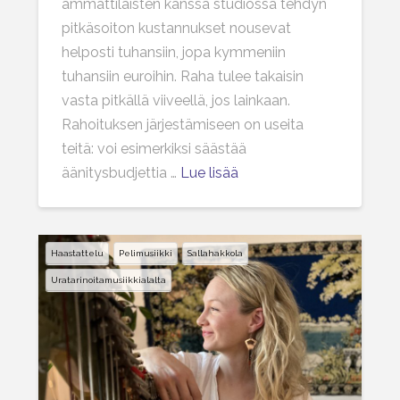
ammattilaisten kanssa studiossa tehdyn
pitkäsoiton kustannukset nousevat
helposti tuhansiin, jopa kymmeniin
tuhansiin euroihin. Raha tulee takaisin
vasta pitkällä viiveellä, jos lainkaan.
Rahoituksen järjestämiseen on useita
teitä: voi esimerkiksi säästää
äänitysbudjettia …
Lue lisää
Haastattelu
Pelimusiikki
Sallahakkola
Uratarinoitamusiikkialalta