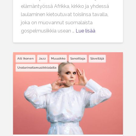
elämäntyössä Afrikka, kirkko ja yhdessä
laulaminen kietoutuvat toisiinsa tavalla,
joka on muovannut suomalaista
gospelmusiikkia usean …
Lue lisää
Aili Ikonen
Jazz
Muusikko
Sanoittaja
Säveltäjä
Uratarinoitamusiikkialalta