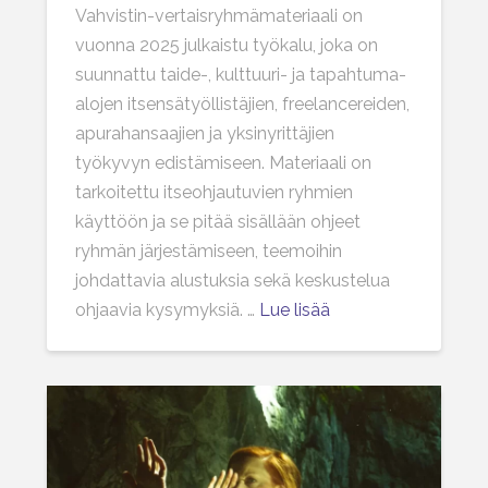
Vahvistin-vertaisryhmämateriaali on
vuonna 2025 julkaistu työkalu, joka on
suunnattu taide-, kulttuuri- ja tapahtuma-
alojen itsensätyöllistäjien, freelancereiden,
apurahansaajien ja yksinyrittäjien
työkyvyn edistämiseen. Materiaali on
tarkoitettu itseohjautuvien ryhmien
käyttöön ja se pitää sisällään ohjeet
ryhmän järjestämiseen, teemoihin
johdattavia alustuksia sekä keskustelua
ohjaavia kysymyksiä. …
Lue lisää