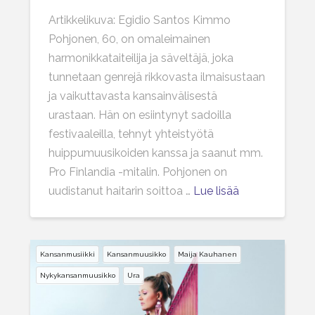
Artikkelikuva: Egidio Santos Kimmo
Pohjonen, 60, on omaleimainen
harmonikkataiteilija ja säveltäjä, joka
tunnetaan genrejä rikkovasta ilmaisustaan
ja vaikuttavasta kansainvälisestä
urastaan. Hän on esiintynyt sadoilla
festivaaleilla, tehnyt yhteistyötä
huippumuusikoiden kanssa ja saanut mm.
Pro Finlandia -mitalin. Pohjonen on
uudistanut haitarin soittoa …
Lue lisää
Kansanmusiikki
Kansanmuusikko
Maija Kauhanen
Nykykansanmuusikko
Ura