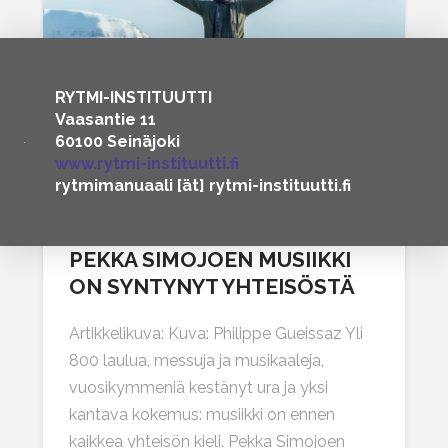
RYTMI-INSTITUUTTI
Vaasantie 11
60100 Seinäjoki
www.rytmi-instituutti.fi
rytmimanuaali [ät] rytmi-instituutti.fi
“AFRIKKA EI KOSKAAN
LÄHTENYT MINUSTA” –
PEKKA SIMOJOEN MUSIIKKI
ON SYNTYNYT YHTEISÖSTÄ
Artikkelikuva: Kuva: Philippe Gueissaz Yli
800 laulua, messuja ja musikaaleja,
vuosikymmeniä kestänyt ura ja yksi
kantava kokemus: musiikki on ennen
kaikkea yhteisön kieli. Pekka Simojoen