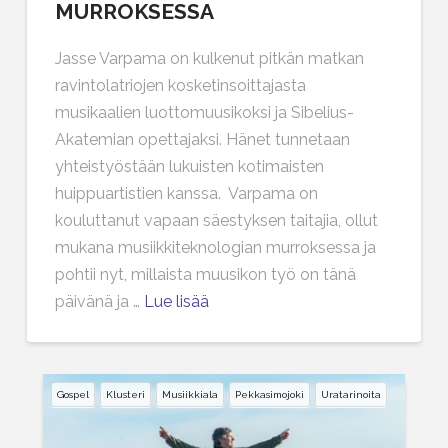
MURROKSESSA
Jasse Varpama on kulkenut pitkän matkan
ravintolatriojen kosketinsoittajasta
musikaalien luottomuusikoksi ja Sibelius-
Akatemian opettajaksi. Hänet tunnetaan
yhteistyöstään lukuisten kotimaisten
huippuartistien kanssa. Varpama on
kouluttanut vapaan säestyksen taitajia, ollut
mukana musiikkiteknologian murroksessa ja
pohtii nyt, millaista muusikon työ on tänä
päivänä ja …
Lue lisää
Gospel
Klusteri
Musiikkiala
Pekkasimojoki
Uratarinoita
1
2
3
...
4