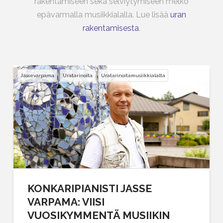
rakentamiseen sekä selviytymiseen melko
epävarmalla musiikkialalla. Lue lisää
uran
rakentamisesta
.
Jassevarpama
Uratarinoita
Uratarinoitamusiikkialalta
KONKARIPIANISTI JASSE
VARPAMA: VIISI
VUOSIKYMMENTÄ MUSIIKIN