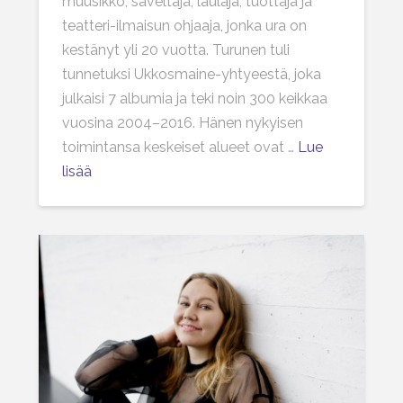
muusikko, säveltäjä, laulaja, tuottaja ja
teatteri-ilmaisun ohjaaja, jonka ura on
kestänyt yli 20 vuotta. Turunen tuli
tunnetuksi Ukkosmaine-yhtyeestä, joka
julkaisi 7 albumia ja teki noin 300 keikkaa
vuosina 2004–2016. Hänen nykyisen
toimintansa keskeiset alueet ovat …
Lue
lisää