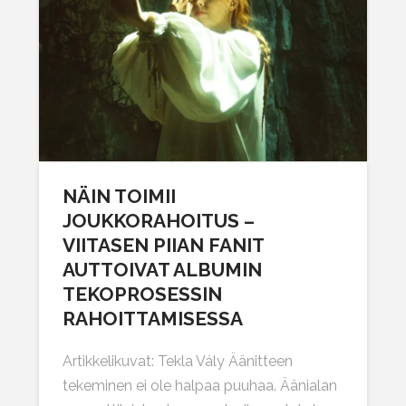
NÄIN TOIMII
JOUKKORAHOITUS –
VIITASEN PIIAN FANIT
AUTTOIVAT ALBUMIN
TEKOPROSESSIN
RAHOITTAMISESSA
Artikkelikuvat: Tekla Vály Äänitteen
tekeminen ei ole halpaa puuhaa. Äänialan