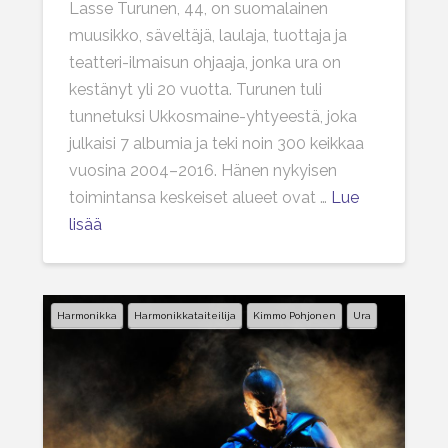
Lasse Turunen, 44, on suomalainen
muusikko, säveltäjä, laulaja, tuottaja ja
teatteri-ilmaisun ohjaaja, jonka ura on
kestänyt yli 20 vuotta. Turunen tuli
tunnetuksi Ukkosmaine-yhtyeestä, joka
julkaisi 7 albumia ja teki noin 300 keikkaa
vuosina 2004–2016. Hänen nykyisen
toimintansa keskeiset alueet ovat …
Lue
lisää
Harmonikka
Harmonikkataiteilija
Kimmo Pohjonen
Ura