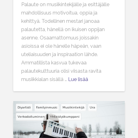
Palaute on musiikintekijälle ja esittäjälle
mahdollisuus motivoitua, oppia ja
kehittyä. Todellinen mestari janoaa
palautetta, hänellä on ikuisen oppijan
asenne. Osaamattomuus joissakin
asioissa ei ole hänelle häpeän, vaan
uteliaisuuden ja inspiraation lähde.
Ammatillista kasvua tukevaa
palautekulttuuria olisi viisasta ravita
musiikkialan sisällä …
Lue lisää
Diyartisti
Familyinmusic
Musiikintekijä
Ura
Verkostoituminen
Yhteistyökumppani