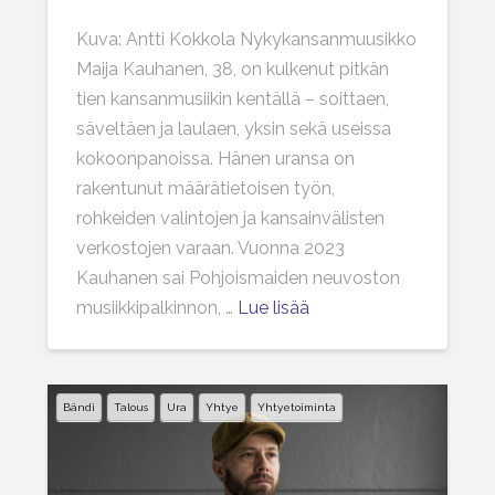
Kuva: Antti Kokkola Nykykansanmuusikko
Maija Kauhanen, 38, on kulkenut pitkän
tien kansanmusiikin kentällä – soittaen,
säveltäen ja laulaen, yksin sekä useissa
kokoonpanoissa. Hänen uransa on
rakentunut määrätietoisen työn,
rohkeiden valintojen ja kansainvälisten
verkostojen varaan. Vuonna 2023
Kauhanen sai Pohjoismaiden neuvoston
musiikkipalkinnon, …
Lue lisää
Bändi
Talous
Ura
Yhtye
Yhtyetoiminta