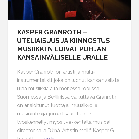
KASPER GRANROTH –
UTELIAISUUS JA KIINNOSTUS
MUSIIKKIIN LOIVAT POHJAN
KANSAINVÄLISELLE URALLE
Kasper Granroth on artisti ja multi-
instrumentalisti, joka on luonut kansainvälistä
uraa musiikkialalla monessa roolissa.
Suomessa ja Berliinissä vaikuttava Granroth
on ansioitunut tuottaja, muusikko ja
musiikintekijä, jonka lisäksi hän on
työskennellyt myös live-kentällä musical
directorina ja DJ:nä. Artistinimellä Kasper G
tunnettu …
Lue lisää