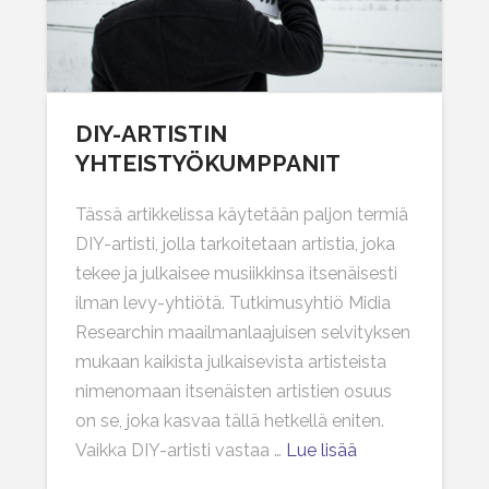
DIY-ARTISTIN
YHTEISTYÖKUMPPANIT
Tässä artikkelissa käytetään paljon termiä
DIY-artisti, jolla tarkoitetaan artistia, joka
tekee ja julkaisee musiikkinsa itsenäisesti
ilman levy-yhtiötä. Tutkimusyhtiö Midia
Researchin maailmanlaajuisen selvityksen
mukaan kaikista julkaisevista artisteista
nimenomaan itsenäisten artistien osuus
on se, joka kasvaa tällä hetkellä eniten.
Vaikka DIY-artisti vastaa …
Lue lisää