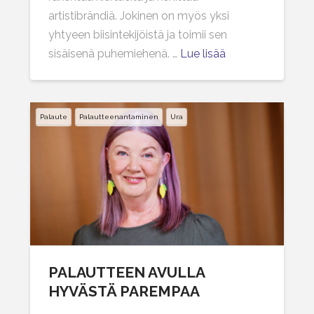
artistibrändiä. Jokinen on myös yksi
yhtyeen biisintekijöistä ja toimii sen
sisäisenä puhemiehenä. …
Lue lisää
Palaute
Palautteenantaminen
Ura
PALAUTTEEN AVULLA
HYVÄSTÄ PAREMPAA