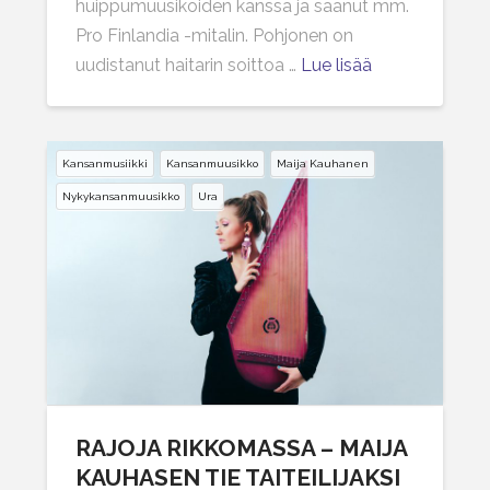
huippumuusikoiden kanssa ja saanut mm.
Pro Finlandia -mitalin. Pohjonen on
uudistanut haitarin soittoa …
Lue lisää
Kansanmusiikki
Kansanmuusikko
Maija Kauhanen
Nykykansanmuusikko
Ura
RAJOJA RIKKOMASSA – MAIJA
KAUHASEN TIE TAITEILIJAKSI