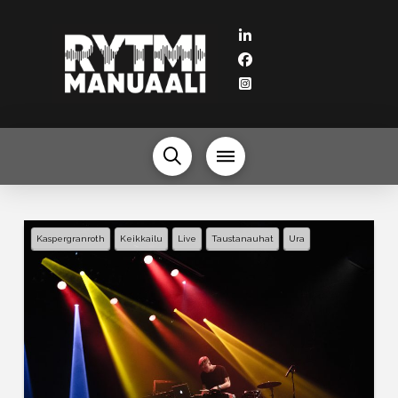
Kaspergranroth
Keikkailu
Live
Taustanauhat
Ura