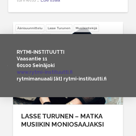
Äänisuunnittelu
Lasse Turunen
Musiikintekijä
Säveltäminen
Ura
RYTMI-INSTITUUTTI
Vaasantie 11
60100 Seinäjoki
www.rytmi-instituutti.fi
rytmimanuaali [ät] rytmi-instituutti.fi
LASSE TURUNEN – MATKA
MUSIIKIN MONIOSAAJAKSI