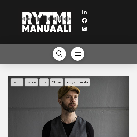
Bändi
Talous
Ura
Yhtye
Yhtyetoiminta