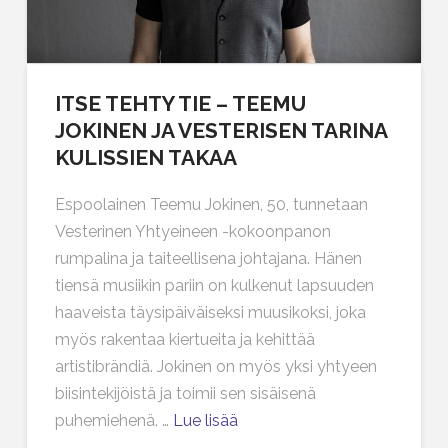
ITSE TEHTY TIE – TEEMU
JOKINEN JA VESTERISEN TARINA
KULISSIEN TAKAA
Espoolainen Teemu Jokinen, 50, tunnetaan
Vesterinen Yhtyeineen -kokoonpanon
rumpalina ja taiteellisena johtajana. Hänen
tiensä musiikin pariin on kulkenut lapsuuden
haaveista täysipäiväiseksi muusikoksi, joka
myös rakentaa kiertueita ja kehittää
artistibrändiä. Jokinen on myös yksi yhtyeen
biisintekijöistä ja toimii sen sisäisenä
puhemiehenä. …
Lue lisää