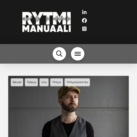
Bändi
Talous
Ura
Yhtye
Yhtyetoiminta