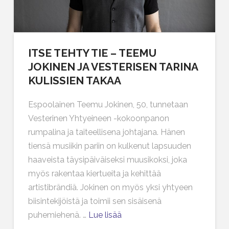
ITSE TEHTY TIE – TEEMU
JOKINEN JA VESTERISEN TARINA
KULISSIEN TAKAA
Espoolainen Teemu Jokinen, 50, tunnetaan
Vesterinen Yhtyeineen -kokoonpanon
rumpalina ja taiteellisena johtajana. Hänen
tiensä musiikin pariin on kulkenut lapsuuden
haaveista täysipäiväiseksi muusikoksi, joka
myös rakentaa kiertueita ja kehittää
artistibrändiä. Jokinen on myös yksi yhtyeen
biisintekijöistä ja toimii sen sisäisenä
puhemiehenä. …
Lue lisää