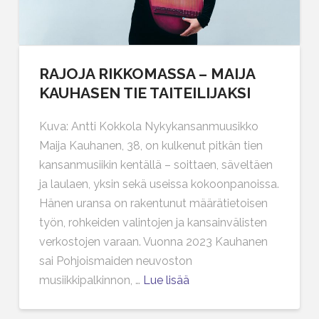
RAJOJA RIKKOMASSA – MAIJA
KAUHASEN TIE TAITEILIJAKSI
Kuva: Antti Kokkola Nykykansanmuusikko
Maija Kauhanen, 38, on kulkenut pitkän tien
kansanmusiikin kentällä – soittaen, säveltäen
ja laulaen, yksin sekä useissa kokoonpanoissa.
Hänen uransa on rakentunut määrätietoisen
työn, rohkeiden valintojen ja kansainvälisten
verkostojen varaan. Vuonna 2023 Kauhanen
sai Pohjoismaiden neuvoston
musiikkipalkinnon, …
Lue lisää