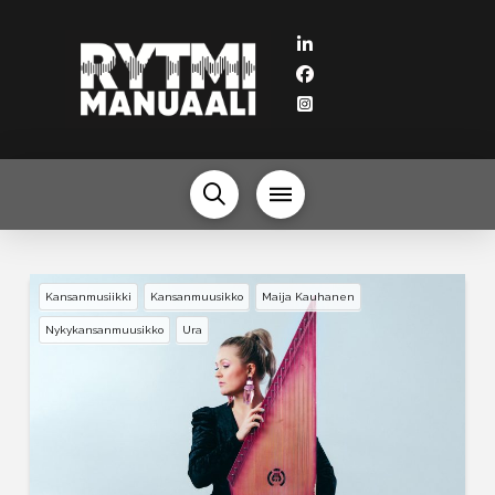
Kansanmusiikki
Kansanmuusikko
Maija Kauhanen
Nykykansanmuusikko
Ura