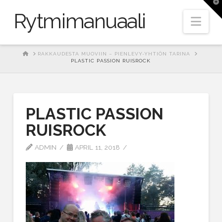
T
t
Rytmimanuaali
W
Nav
HOME
RAKKAUDESTA MUOVIIN – PIENLEVY-YHTIÖN TARINA
PLASTIC PASSION RUISROCK
PLASTIC PASSION
RUISROCK
ADMIN
APRIL 11, 2018