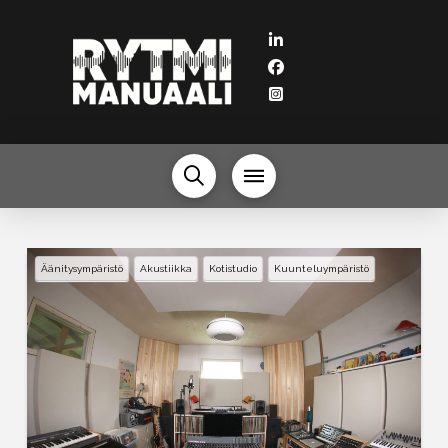
Äänitysympäristö
Akustiikka
Kotistudio
Kuunteluympäristö