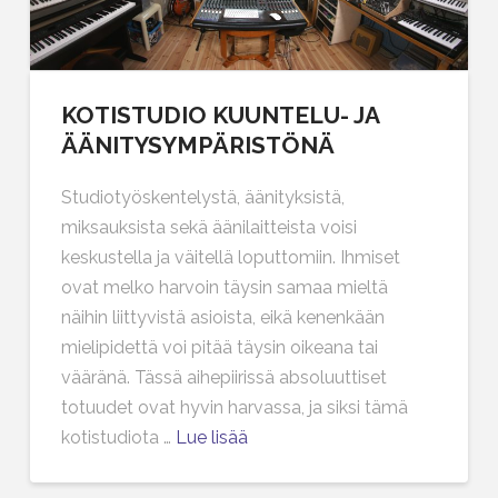
KOTISTUDIO KUUNTELU- JA
ÄÄNITYSYMPÄRISTÖNÄ
Studiotyöskentelystä, äänityksistä,
miksauksista sekä äänilaitteista voisi
keskustella ja väitellä loputtomiin. Ihmiset
ovat melko harvoin täysin samaa mieltä
näihin liittyvistä asioista, eikä kenenkään
mielipidettä voi pitää täysin oikeana tai
vääränä. Tässä aihepiirissä absoluuttiset
totuudet ovat hyvin harvassa, ja siksi tämä
kotistudiota …
Lue lisää