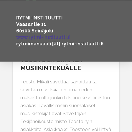
RYTMI-INSTITUUTTI
Vaasantie 11
60100 Seinäjoki
www.rytmi-instituutti.fi
rytmimanuaali [ät] rytmi-instituutti.fi
TEOSTO JA GRAMEX
MUSIIKINTEKIJÄLLE
Teosto Mikäli säveltää, sanoittaa tai
sovittaa musiikkia, on oman edun
mukaista olla jonkin tekijänoikeusjärjestön
asiakas. Tavallisimmin suomalaiset
musiikintekijät ovat Säveltäjäin
Tekijänoikeustoimisto Teosto ry:n
asiakkaita. Asiakkaaksi Teostoon voi liittyä