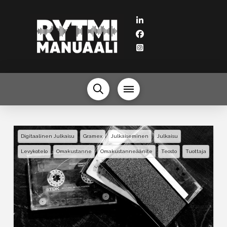
Digitaalinen Julkaisu
Gramex
Julkaiseminen
Julkaisu
Levykotelo
Omakustanne
Omakustanneäänite
Teosto
Tuottaja