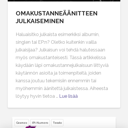
OMAKUSTANNEÄÄNITTEEN
JULKAISEMINEN
Haluaisitko julkaista esimerkiksi albumin,
singlen tai EP:n? Oletko kuitenkin vailla
julkaisijaa? Julkaisun voi tehdä halutessaan
myös omakustanteisesti. Tässä artikkelissa
käydään läpi omakustannejulkaisuun liittyviä
käytännön asioita ja toimenpiteitä, joiden
kanssa joutuu tekemisiin ennemmin tai
myöhemmin äänitettä julkaistessa. Aiheesta
löytyy hyvin tietoa …
Lue lisää
Gramex
IPI-Numero
Teosto