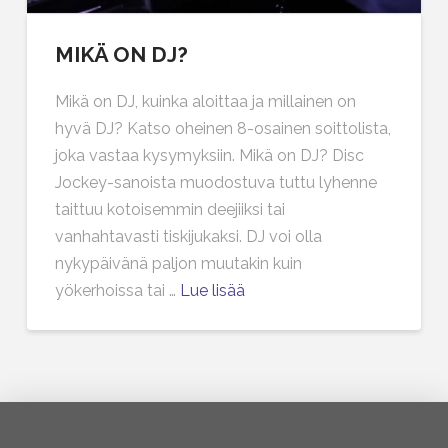
MIKÄ ON DJ?
Mikä on DJ, kuinka aloittaa ja millainen on
hyvä DJ? Katso oheinen 8-osainen soittolista,
joka vastaa kysymyksiin. Mikä on DJ? Disc
Jockey-sanoista muodostuva tuttu lyhenne
taittuu kotoisemmin deejiiksi tai
vanhahtavasti tiskijukaksi. DJ voi olla
nykypäivänä paljon muutakin kuin
yökerhoissa tai …
Lue lisää