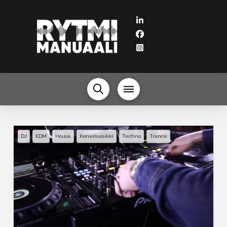
DJ
EDM
House
Konemusiikki
Techno
Trance