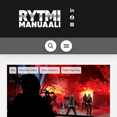
Ilta
Musiikkivideo
Tomi Joutsen
Tomi Tajakka