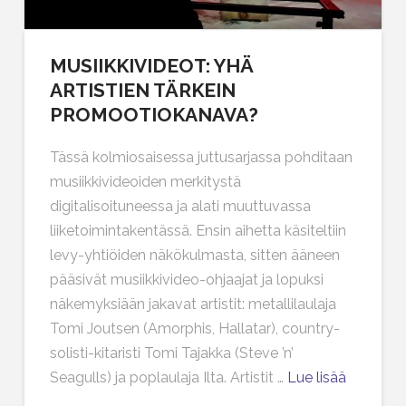
MUSIIKKIVIDEOT: YHÄ
ARTISTIEN TÄRKEIN
PROMOOTIOKANAVA?
Tässä kolmiosaisessa juttusarjassa pohditaan
musiikkivideoiden merkitystä
digitalisoituneessa ja alati muuttuvassa
liiketoimintakentässä. Ensin aihetta käsiteltiin
levy-yhtiöiden näkökulmasta, sitten ääneen
pääsivät musiikkivideo-ohjaajat ja lopuksi
näkemyksiään jakavat artistit: metallilaulaja
Tomi Joutsen (Amorphis, Hallatar), country-
solisti-kitaristi Tomi Tajakka (Steve ’n’
Seagulls) ja poplaulaja Ilta. Artistit …
Lue lisää