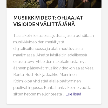
MUSIIKKIVIDEOT: OHJAAJAT
VISIOIDEN VÄLITTÄJÄNÄ
Tässä kolmiosaisessa juttusarjassa pohditaan
musiikkivideoiden merkitystä
digitalisoituneessa ja alati muuttuvassa
maailmassa. Aihetta käsiteltiin edellisessä
osassa levy-yhtiöiden näkökulmasta, nyt
ääneen pääsevät musiikkivideo-ohjaajat Vesa
Ranta, Rudi Rok ja Jaakko Manninen.
Kolmikkoa yhdistää alalle päätyminen
puolivahingossa. Ranta hankki kolme vuotta
sitten hetken mielijohteesta …
Lue lisää