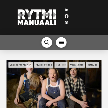
Jaakko Manninen
Musiikkivideo
Rudi Rok
Vesa Ranta
Youtube