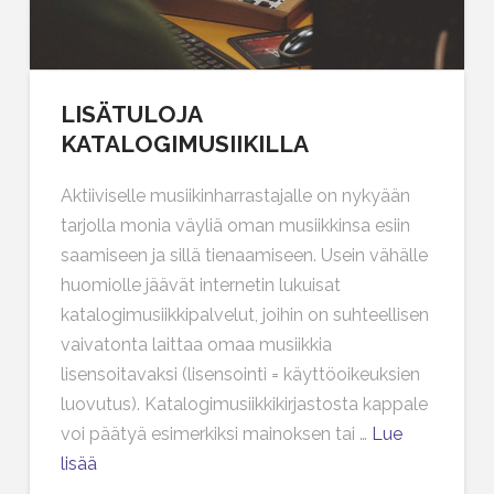
LISÄTULOJA
KATALOGIMUSIIKILLA
Aktiiviselle musiikinharrastajalle on nykyään
tarjolla monia väyliä oman musiikkinsa esiin
saamiseen ja sillä tienaamiseen. Usein vähälle
huomiolle jäävät internetin lukuisat
katalogimusiikkipalvelut, joihin on suhteellisen
vaivatonta laittaa omaa musiikkia
lisensoitavaksi (lisensointi = käyttöoikeuksien
luovutus). Katalogimusiikkikirjastosta kappale
voi päätyä esimerkiksi mainoksen tai …
Lue
lisää