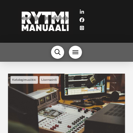
Katalogimusiikki
Lisensointi