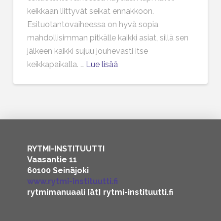
keikkaan liittyvät seikat ennakkoon.
Esituotantovaiheessa on hyvä sopia
mahdollisimman pitkälle kaikki asiat, sillä sen
jälkeen kaikki sujuu jouhevasti itse
keikkapaikalla. …
Lue lisää
RYTMI-INSTITUUTTI
Vaasantie 11
60100 Seinäjoki
www.rytmi-instituutti.fi
rytmimanuaali [ät] rytmi-instituutti.fi