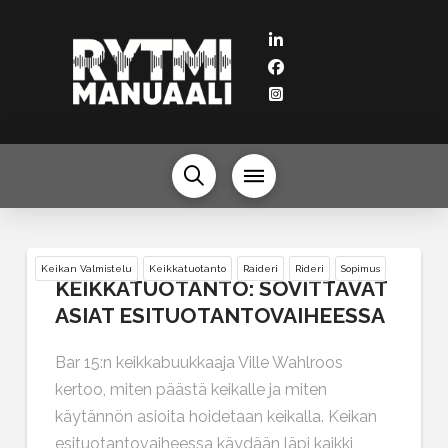
Keikan Valmistelu
Keikkatuotanto
Raideri
Rideri
Sopimus
KEIKKATUOTANTO: SOVITTAVAT
ASIAT ESITUOTANTOVAIHEESSA
Bar 15:n keikkabuukkaaja Ville Wahlroos
kertoo, miten päästä keikalle ja miten
käytännön asioita hoidetaan keikalla. Keikan
esituotantovaiheessa käydään läpi kaikki